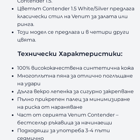
Contender 1.5.
Цветът Contender 1.5 White/Silver предлага
класически стил на Venum за залата или
ринга.
Този модел се предлага и в четири други
цвята.
Технически Характеристики:
100% висококачествена синтетична кожа
Многоплътна пяна за отлично поглъщане
на удари
Дълга векро лепенка за сигурно закрепване
Пълно прикрепен палец за минимизиране
на риска от нараняване
Част от серията Venum Contender –
бестселър ръкавица за начинаещи
Подходящи за употреба 3-4 пъти
седмично