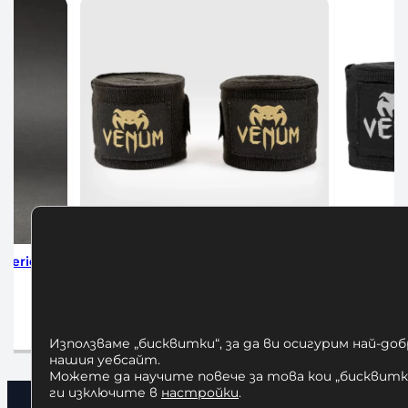
Бинтове за Бокс Venum 4м
Бинтове за Бок
Black/Gold
10,00
12,00
€
/ 23,47 лв.
Добавяне
Добавяне в количката
Използваме „бисквитки“, за да ви осигурим най-до
нашия уебсайт.
Можете да научите повече за това кои „бисквитки
ги изключите в
настройки
.