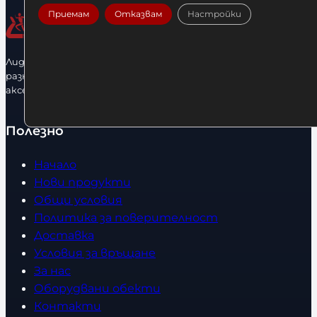
Приемам
Отказвам
Настройки
Лидерфитнес е водещ вносител и представител на голямо
разнообразие от бойна екипировка, фитнес уреди и
аксесоари.
Полезно
Начало
Нови продукти
Общи условия
Политика за поверителност
Доставка
Условия за връщане
За нас
Оборудвани обекти
Контакти