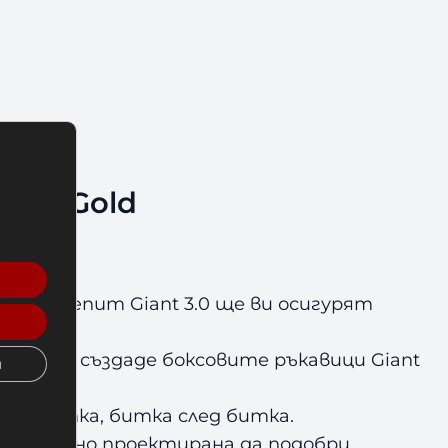
lack/Gold
авици Venum Giant 3.0 ще ви осигурят
лоби и създаде боксовите ръкавици Giant
и
а хватка, битка след битка.
 специално проектирана да подобри