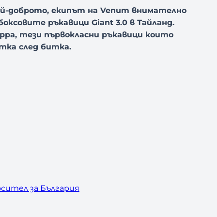
ай-доброто, екипът на Venum внимателно
боксовите ръкавици Giant 3.0 в Тайланд.
ppa, тези първокласни ръкавици които
тка след битка.
сител за България