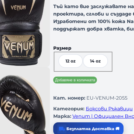
Тъй като вие заслужавате н
проектира, сглоби и създаде 
Изработени от 100% кожа Na
поддържат добра хватка, би
Размер
12 oz
14 oz
Добавяне в количката
Кат. номер:
EU-VENUM-2055
Категория:
Боксови Ръкавици
Марка:
Venum | Официален Вно
Безплатна Доставка 🚚