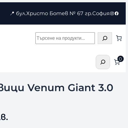
Instagr
Face
📍 бул.Христо Ботев № 67 гр.София
Търсене
Търсене
0
вици Venum Giant 3.0
в.