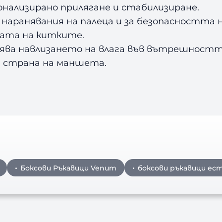
онализирано прилягане и стабилизиране.
наранявания на палеца и за безопасността н
ата на китките.
ва навлизането на влага във вътрешностт
ка страна на маншета.
Боксови Ръкавици Venum
боксови ръкавици ес