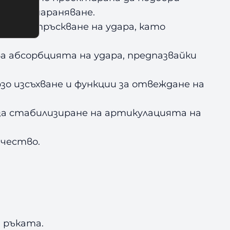
ска от нараняване.
за разпръскване на удара, като
 абсорбцията на удара, предпазвайки
зо изсъхване и функции за отвеждане на
 за стабилизиране на артикулацията на
ачество.
 ръката.