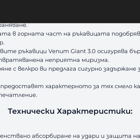
и, фаланги и палеца, без да ограничава ри
егръща формата на вашите юмруци и помага 
раняване.
а в горната част на ръкавицата подобрява
р.
ите ръкавици Venum Giant 3.0 осигурява бър
отвратяванена неприятна миризма.
яне с велкро ви предлага сигурно задържане
и предоставят характерното за тях смело к
печатление.
Технически Характеристики:
енствано абсорбиране на удари и защита на