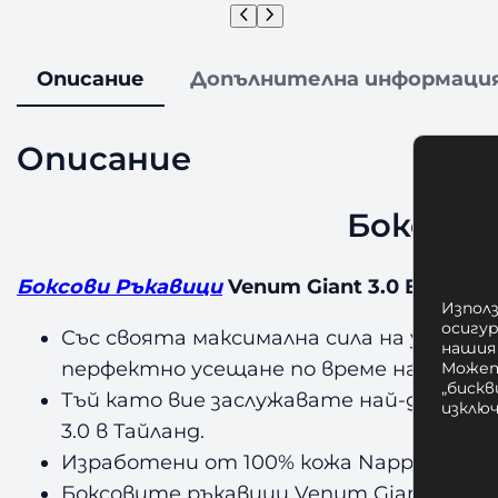
Описание
Допълнителна информаци
Описание
Боксови 
Боксови Ръкавици
Venum Giant 3.0 Black/Go
Използ
осигу
Със своята максимална сила на удар, 
нашия
перфектно усещане по време на Ваши
Может
„бискв
Тъй като вие заслужавате най-доброто
изклю
3.0 в Тайланд.
Изработени от 100% кожа Nappa, тези 
Боксовите ръкавици Venum Giant 3.0 с