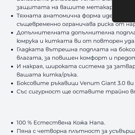
защитата на вашите метакарпални кост
Тяхната анатомична форма идеално пр
същевременно ограничава риска от на
Допълнителната допълнителна подплат
юмрука и китката ви от повторен уда
Гладката вътрешна подплата на боксов
влагата, за повишен комфорт и пред
И накрая, широката система за затвар
вашата китка/ръка.
Боксовите ръкавици Venum Giant 3.0 в
Със сигурност ще оставите трайно в
100 % Естествена Кожа Напа.
Пяна с четворна плътност за усъвърш