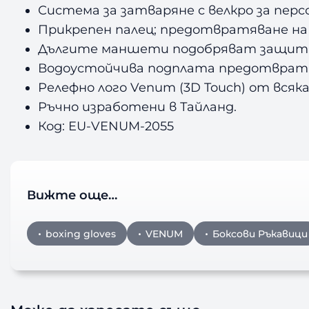
Система за затваряне с велкро за перс
Прикрепен палец; предотвратяване на 
Дългите маншети подобряват защит
Водоустойчива подплата предотвратя
Релефно лого Venum (3D Touch) от вся
Ръчно изработени в Тайланд.
Код: EU-VENUM-2055
Вижте още…
boxing gloves
VENUM
Боксови Ръкавици