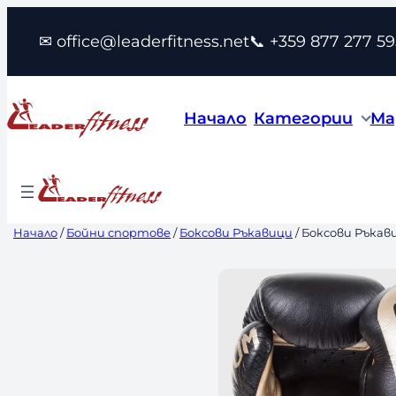
Към
✉ office@leaderfitness.net
📞 +359 877 277 59
съдържанието
Начало
Категории
Ма
Начало
/
Бойни спортове
/
Боксови Ръкавици
/ Боксови Ръкави