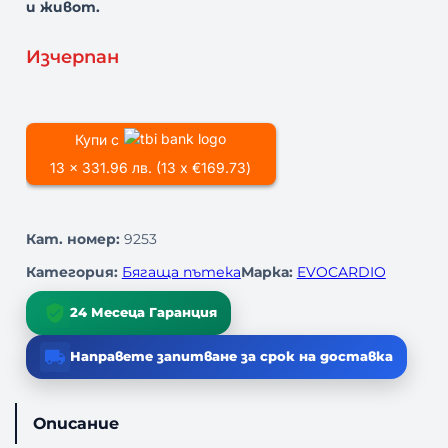
и живот.
Изчерпан
Купи с
13 x 331.96 лв. (13 x €169.73)
Кат. номер:
9253
Категория:
Бягаща пътека
Марка:
EVOCARDIO
24 Месеца Гаранция
Направете запитване за срок на доставка
Описание