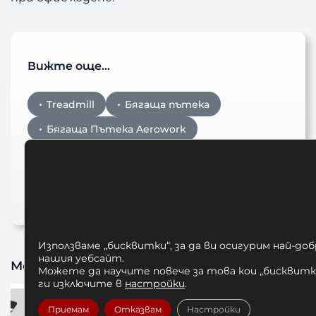
Вижте още…
Treadmill
Бягаща пътека
Бягаща Пътека Aerowork
Бягаща Пътека Aerowork Treadmill
AEWO100
ПЪТЕКА ЗА БЯГАНЕ
Използваме „бисквитки“, за да ви осигурим най-до
нашия уебсайт.
Може да харесате също
Можете да научите повече за това кои „бисквитки
ги изключите в
настройки
.
Приемам
Отказвам
Настройки