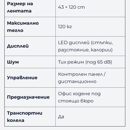
Размер на
43 × 120 cm
лентата
Максимално
120 кг
тегло
LED дисплей (стъпки,
Дисплей
разстояние, калории)
Шум
Тих режим (под 65 dB)
Контролен панел /
Управление
дистанционно
Офис ходене под
Предназначение
стоящо бюро
Транспортни
Да
колела