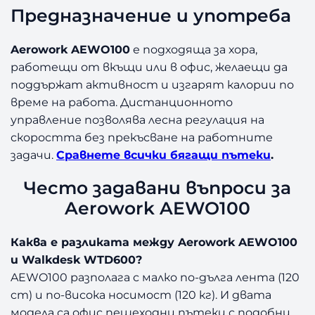
Предназначение и употреба
Aerowork AEWO100
е подходяща за хора,
работещи от вкъщи или в офис, желаещи да
поддържат активност и изгарят калории по
време на работа. Дистанционното
управление позволява лесна регулация на
скоростта без прекъсване на работните
задачи.
Сравнете всички бягащи пътеки
.
Често задавани въпроси за
Aerowork AEWO100
Каква е разликата между Aerowork AEWO100
и Walkdesk WTD600?
AEWO100 разполага с малко по-дълга лента (120
cm) и по-висока носимост (120 кг). И двата
модела са офис пешеходни пътеки с подобни