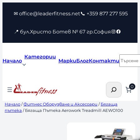
Към
✉ office@leaderfitness.net
📞 +359 877 277 595
съдържанието
Instagram
Faceboo
📍 бул.Христо Ботев № 67 гр.София
Категории
Търсен
Начало
Марки
Блог
Контакти
Търсене
0
Начало
/
Фитнес Оборудване и Аксесоари
/
Бягаща
пътека
/ Бягаща Пътека Aerowork Treadmill AEWO100