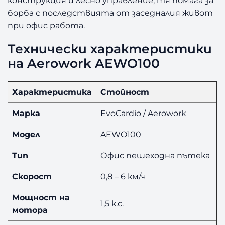
борба с последствията от заседналия живот
при офис работа.
Технически характеристики
на Aerowork AEWO100
Характеристика
Стойност
Марка
EvoCardio / Aerowork
Модел
AEWO100
Тип
Офис пешеходна пътека
Скорост
0,8 – 6 км/ч
Мощност на
1,5 к.с.
мотора