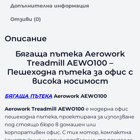
Допълнителна информация
Отзиви (0)
Описание
Бягаща пътека Aerowork
Treadmill AEWO100 –
Пешеходна пътека за офис с
висока носимост
БЯГАЩА ПЪТЕКА
Aerowork AEWO100
Aerowork Treadmill AEWO100
е модерна офис
пешеходна пътека, проектирана за използване
под стоящо бюро в домашен или
корпоративен офис. С тих мотор, компактна
конструкция и лесно управление, тя помага за