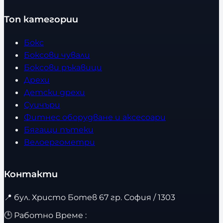
Топ категории
Бокс
Боксови чували
Боксови ръкавици
Дрехи
Детски дрехи
Суичъри
Фитнес оборудване и аксесоари
Бягащи пътеки
Велоергометри
Контакти
📍
бул. Христо Ботев 67 гр. София / 1303
🕒 Работно Време :