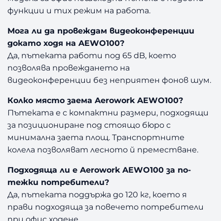
функции и тих режим на работа.
Мога ли да провеждам видеоконференции
докато ходя на AEWO100?
Да, пътеката работи под 65 dB, което
позволява провеждането на
видеоконференции без неприятен фонов шум.
Колко място заема Aerowork AEWO100?
Пътеката е с компактни размери, подходящи
за позициониране под стоящо бюро с
минимална заета площ. Транспортните
колела позволяват лесното й преместване.
Подходяща ли е Aerowork AEWO100 за по-
тежки потребители?
Да, пътеката поддържа до 120 кг, което я
прави подходяща за повечето потребители
при офис ходене.