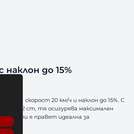
с наклон до 15%
мална скорост 20 км/ч и наклон до 15%. С
а 51×152 cm, тя осигурява максимален
програми я правят идеална за