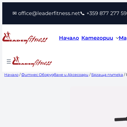
Към
✉ office@leaderfitness.net
📞 +359 877 277 59
съдържанието
Начало
Категории
Ма
Начало
/
Фитнес Оборудване и Аксесоари
/
Бягаща пътека
/