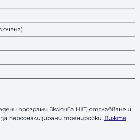
лючена)
дени програми включва HIIT, отслабване и
Y за персонализирани тренировки.
Вижте