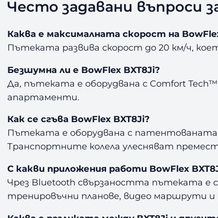
Често задавани въпроси за
Каква е максималната скорост на BowFlex
Пътеката развива скорост до 20 км/ч, кое
Безшумна ли е BowFlex BXT8Ji?
Да, пътеката е оборудвана с Comfort Tech™
апартаменти.
Как се сгъва BowFlex BXT8Ji?
Пътеката е оборудвана с патентованата So
Транспортните колела улесняват премест
С какви приложения работи BowFlex BXT8J
Чрез Bluetooth свързаността пътеката е 
тренировъчни планове, видео маршрути и 