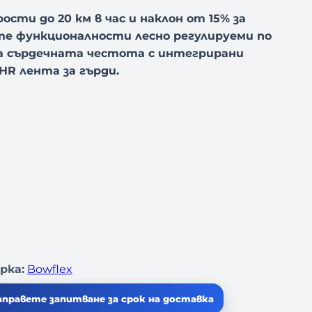
сти до 20 км в час и наклон от 15% за
те функционалности лесно регулируеми по
на сърдечната честота с интегрирани
HR лента за гърди.
рка:
Bowflex
аправете запитване за срок на доставка