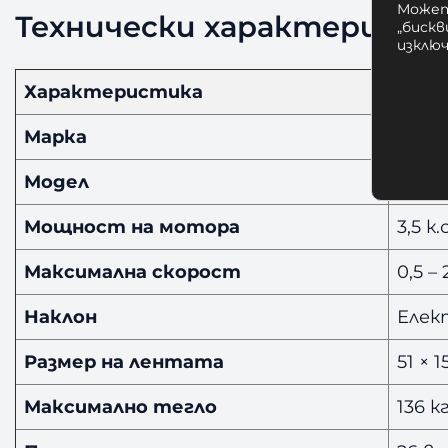
Может
Технически характеристик
„бискв
изклю
Характеристика
Сто
Марка
BowF
Модел
BXT8J
Мощност на мотора
3,5 к
Максимална скорост
0,5 –
Наклон
Елек
Размер на лентата
51 × 
Максимално тегло
136 к