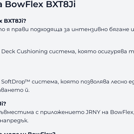
 BowFlex BXT8Ji
 BXT8Ji?
то я прави подходяща за интензивно бягане
 Deck Cushioning система, която осигурява ти
ftDrop™ система, която позволява лесно едн
ването й.
i?
съвместима с приложението JRNY на BowFlex,
напредък.