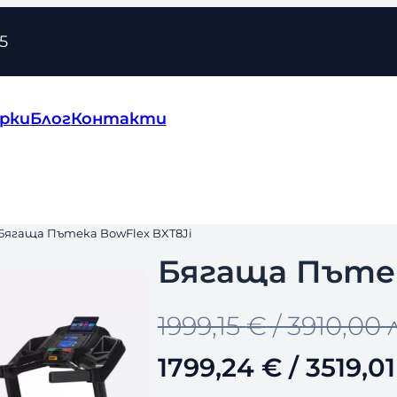
5
рки
Блог
Контакти
 Бягаща Пътека BowFlex BXT8Ji
Бягаща Пътек
O
Т
1999,15
€
/ 3910,00 
r
е
1799,24
€
/ 3519,01