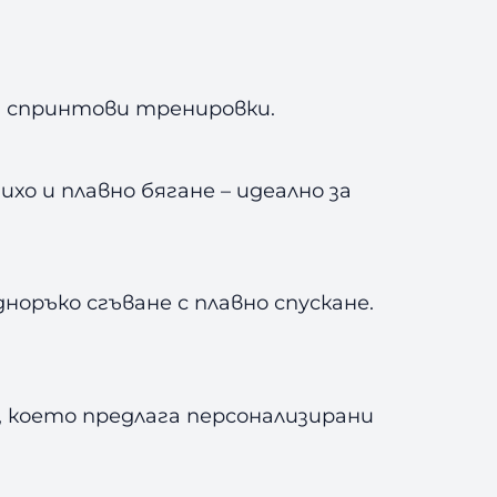
 и спринтови тренировки.
хо и плавно бягане – идеално за
оръко сгъване с плавно спускане.
 което предлага персонализирани