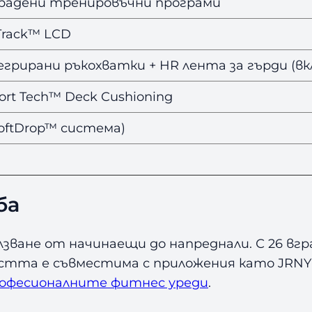
градени тренировъчни програми
Track™ LCD
грирани ръкохватки + HR лента за гърди (вк
ort Tech™ Deck Cushioning
SoftDrop™ система)
ба
зване от начинаещи до напреднали. С 26 вгра
ността е съвместима с приложения като JRN
офесионалните фитнес уреди
.