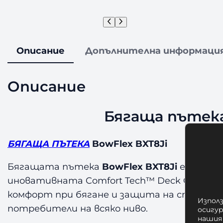
Описание
Допълнителна информаци
Описание
Бягаща пътека 
БЯГАЩА ПЪТЕКА
BowFlex BXT8Ji
Бягащата пътека
BowFlex BXT8Ji
е премиу
иновативната Comfort Tech™ Deck Cushioni
комфорт при бягане и защита на ставите.
Използ
потребители на всяко ниво.
осигу
нашия