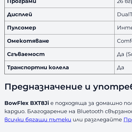
Програми
26 в
Дисплей
Dual
Пулсомер
Инте
Омекотяване
Comf
Сгъваемост
Да (
Транспортни колела
Да
Предназначение и употре
BowFlex BXT8Ji
е подходяща за домашно пол
кардио. Благодарение на Bluetooth свърза
всички бягащи пътеки
или разгледайте
Пр