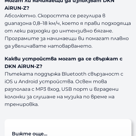
Могат ли начинаещи да използват DKN
AiRUN-Z?
Абсолютно. Скоростта се регулира в
диапазона 0,8–18 км/ч, което я прави подходяща
от леки разходки до интензивно бягане.
Програмите за начинаещи ви помагат плавно
да увеличавате натоварването.
Какви устройства могат да се свържат с
DKN AiRUN-Z?
Пътеката поддържа Bluetooth свързаност с
iOS и Android устройства. Освен това
разполага с MP3 вход, USB порт и вградени
колонки за слушане на музика по време на
тренировка.
Вижте още…