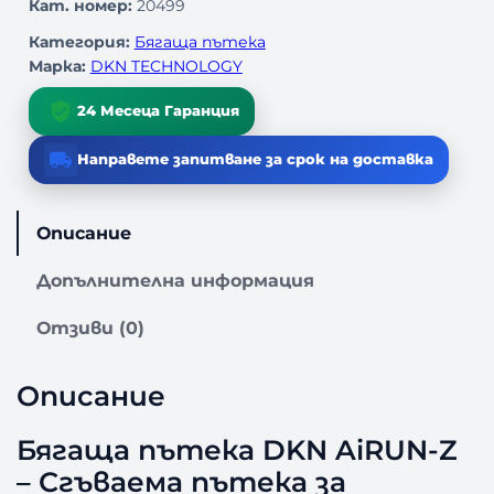
Кат. номер:
20499
о
з
Категория:
Бягаща пътека
а
Марка:
DKN TECHNOLOGY
Б
я
24 Месеца Гаранция
г
а
Направете запитване за срок на доставка
щ
а
П
Описание
ъ
т
Допълнителна информация
е
к
Отзиви (0)
а
D
Описание
K
N
Бягаща пътека DKN AiRUN-Z
A
i
– Сгъваема пътека за