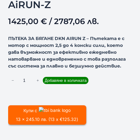
AiRUN-Z
1425,00
€
/ 2787,06 лв.
ПЪТЕКА ЗА БЯГАНЕ DKN AIRUN Z – Пътеката е с
мотор с мощност 2,5 до 4 конски сили, което
дава възможност за ефективно ежедневно
натоварване и едновременно с това разполага
със система за плавно и безшумно действие.
к
−
+
Добавяне в количката
о
л
и
ч
Купи с
е
13 x 245.10 лв. (13 x €125.32)
с
т
в