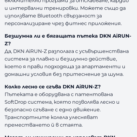
включително програми за отслабване, кардио
и интервални тренировки. Можете също да
използвате Bluetooth свързаност за
персонализиране чрез фитнес приложения.
Безшумна ли е бягащата пътека DKN AiRUN-
Z?
Да, DKN AiRUN-Z разполага с усъвършенствана
система за плавно и безшумно действие,
което я прави подходяща за апартаменти и
домашни условия без притеснение за шума.
Колко лесно се сгъва DKN AiRUN-Z?
Пътеката е оборудвана с патентована
SoftDrop система, която позволява лесно и
безопасно сгъване с едно движение.
Транспортните колела улесняват
преместването й в стаята.