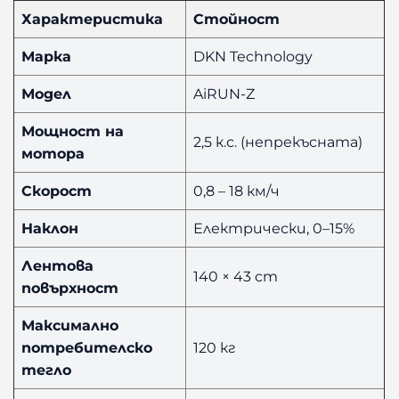
Характеристика
Стойност
Марка
DKN Technology
Модел
AiRUN-Z
Мощност на
2,5 к.с. (непрекъсната)
мотора
Скорост
0,8 – 18 км/ч
Наклон
Електрически, 0–15%
Лентова
140 × 43 cm
повърхност
Максимално
потребителско
120 кг
тегло