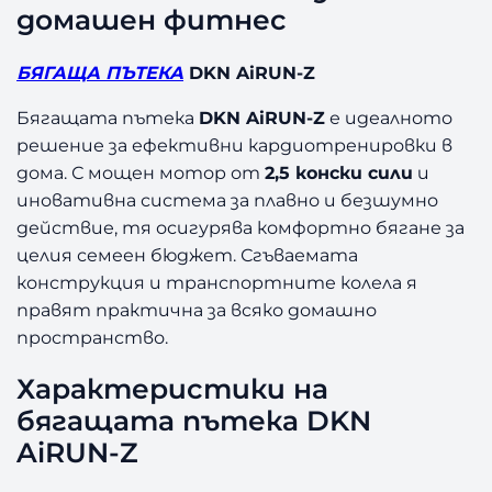
R
домашен фитнес
U
N
БЯГАЩА ПЪТЕКА
DKN AiRUN-Z
-
Z
Бягащата пътека
DKN AiRUN-Z
е идеалното
решение за ефективни кардиотренировки в
дома. С мощен мотор от
2,5 конски сили
и
иновативна система за плавно и безшумно
действие, тя осигурява комфортно бягане за
целия семеен бюджет. Сгъваемата
конструкция и транспортните колела я
правят практична за всяко домашно
пространство.
Характеристики на
бягащата пътека DKN
AiRUN-Z