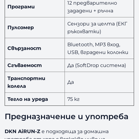
12 предварително
Програми
зададени + ръчна
Сензори за целта (ЕКГ
Пулсомер
ръкохватки)
Bluetooth, MP3 вход,
Свързаност
USB, вградени колонки
Сгъваемост
Да (SoftDrop система)
Транспортни
Да
колела
Тегло на уреда
75 кг
Предназначение и употреба
DKN AiRUN-Z
е подходяща за домашна
употреба от хора с всякакво ниво на