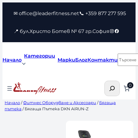
Към
✉ office@leaderfitness.net
📞 +359 877 277 595
съдържанието
Instagram
Faceboo
📍 бул.Христо Ботев № 67 гр.София
Категории
Търсен
Начало
Марки
Блог
Контакти
Търсене
0
Начало
/
Фитнес Оборудване и Аксесоари
/
Бягаща
пътека
/ Бягаща Пътека DKN AiRUN-Z