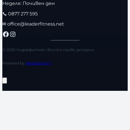
Неделя: Почивен ден
📞
0877 277 595
✉
office@leaderfitness.net
Facebook
Instagram
© 2026 Лидерфитнес. Всички права запазени.
Powered by
WebStation™