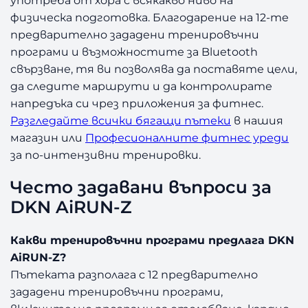
физическа подготовка. Благодарение на 12-те
предварително зададени тренировъчни
програми и възможностите за Bluetooth
свързване, тя ви позволява да поставяте цели,
да следите маршрути и да контролирате
напредъка си чрез приложения за фитнес.
Разгледайте всички бягащи пътеки
в нашия
магазин или
Професионалните фитнес уреди
за по-интензивни тренировки.
Честo задавани въпроси за
DKN AiRUN-Z
Какви тренировъчни програми предлага DKN
AiRUN-Z?
Пътеката разполага с 12 предварително
зададени тренировъчни програми,