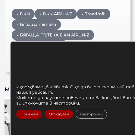
DKN
DKN AiRUN-Z
Treadmill
Бягаща пътека
БЯГАЩА ПЪТЕКА DKN AiRUN-Z
ПЪТЕКА ЗА БЯГАНЕ
Сгъваема бягаща пътека
Използваме „бисквитки“, за да ви осигурим най-до
Може да харесате също
нашия уебсайт.
Можете да научите повече за това кои „бисквитки
ги изключите в
настройки
.
Приемам
Отказвам
Настройки