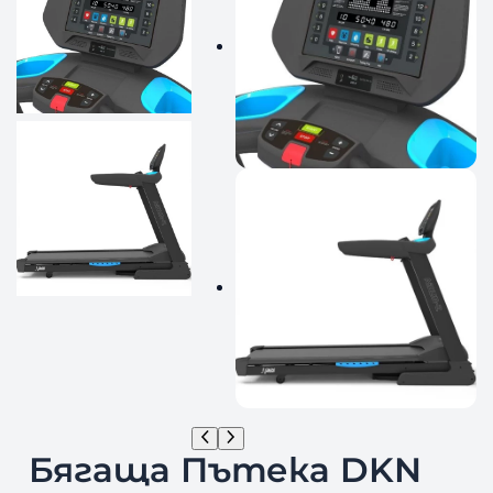
Бягаща Пътека DKN