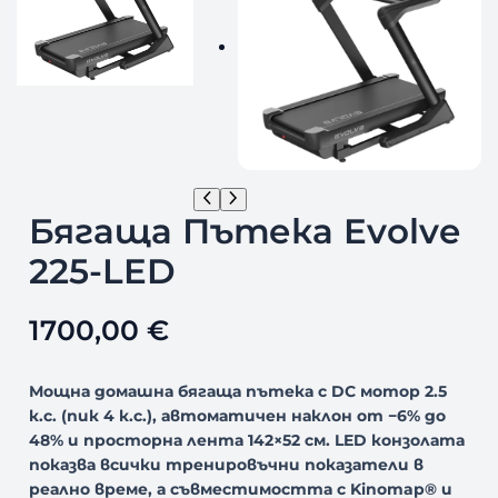
Бягаща Пътека Evolve
225-LED
1700,00
€
Мощна домашна бягаща пътека с DC мотор 2.5
к.с. (пик 4 к.с.), автоматичен наклон от −6% до
48% и просторна лента 142×52 см. LED конзолата
показва всички тренировъчни показатели в
реално време, а съвместимостта с Kinomap® и