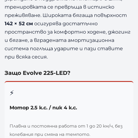
тренировката се превръща в истинско
преживяване. Широката бягаща повърхност
142 × 52 см
осигурява достатъчно
пространство за комфортно ходене, джогинг
и бягане, а вградената амортизационна
система поглъща ударите и пази ставите
при всяка сесия.
Защо Evolve 225-LED?
⚡
Мотор 2.5 к.с. / пик 4 к.с.
Плавна и постоянна работа от 1 до 20 км/ч, без
колебания при смяна на темпото.