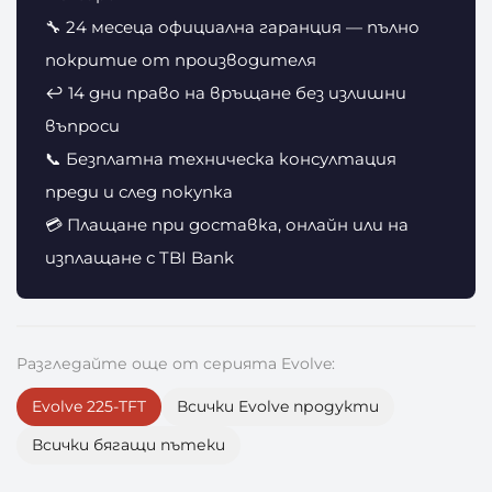
🔧 24 месеца официална гаранция — пълно
покритие от производителя
↩️ 14 дни право на връщане без излишни
въпроси
📞 Безплатна техническа консултация
преди и след покупка
💳 Плащане при доставка, онлайн или на
изплащане с TBI Bank
Разгледайте още от серията Evolve:
Evolve 225-TFT
Всички Evolve продукти
Всички бягащи пътеки