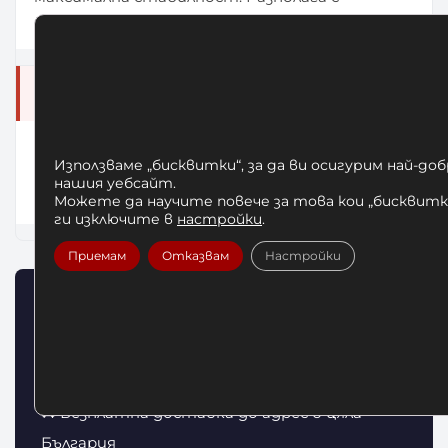
транспортни колела за лесно преместване.
❓ Какво покрива гаранцията?
2 години гаранция върху целия уред.
Използваме „бисквитки“, за да ви осигурим най-до
LeaderFitness осигурява гаранционно и
нашия уебсайт.
следгаранционно обслужване в България.
Можете да научите повече за това кои „бисквитки
ги изключите в
настройки
.
Приемам
Отказвам
Настройки
Защо да поръчаш от LeaderFitness?
✅ Официален дистрибутор на Evolve Fitness
за България
🚚 Безплатна доставка до адрес в цяла
България