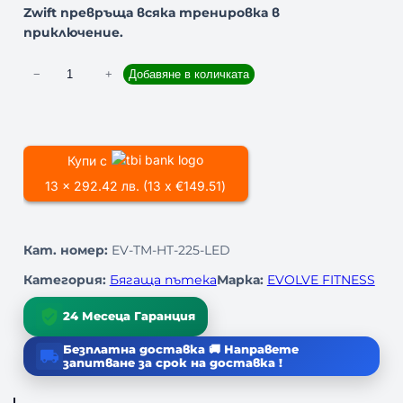
Zwift превръща всяка тренировка в
приключение.
к
−
+
Добавяне в количката
о
л
и
ч
Купи с
е
13 x 292.42 лв. (13 x €149.51)
с
т
в
Кат. номер:
EV-TM-HT-225-LED
о
з
Категория:
Бягаща пътека
Марка:
EVOLVE FITNESS
а
Б
24 Месеца Гаранция
я
Безплатна доставка 🚚 Направете
г
запитване за срок на доставка !
а
щ