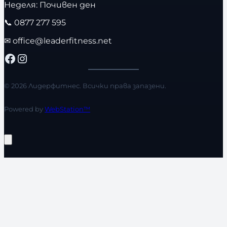
Неделя: Почивен ден
📞
0877 277 595
✉
office@leaderfitness.net
Facebook
Instagram
© 2026 Лидерфитнес. Всички права запазени.
Powered by
WebStation™