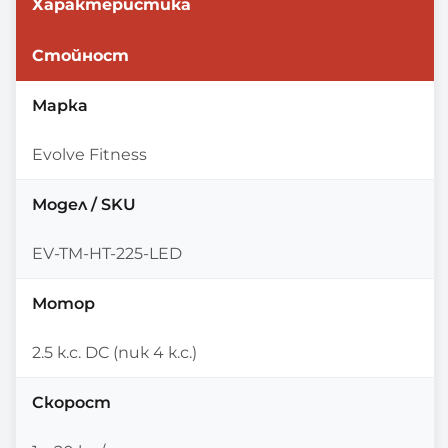
Характеристика
Стойност
Марка
Evolve Fitness
Модел / SKU
EV-TM-HT-225-LED
Мотор
2.5 к.с. DC (пик 4 к.с.)
Скорост