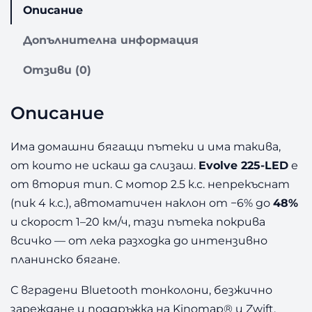
а
Описание
П
ъ
Допълнителна информация
т
е
Отзиви (0)
к
а
Описание
E
v
o
Има домашни бягащи пътеки и има такива,
l
от които не искаш да слизаш.
Evolve 225-LED
е
v
от втория тип. С мотор 2.5 к.с. непрекъснат
e
(пик 4 к.с.), автоматичен наклон от −6% до
48%
2
и скорост 1–20 км/ч, тази пътека покрива
2
5
всичко — от лека разходка до интензивно
-
планинско бягане.
L
E
С вградени Bluetooth тонколони, безжично
D
зареждане и поддръжка на Kinomap® и Zwift,