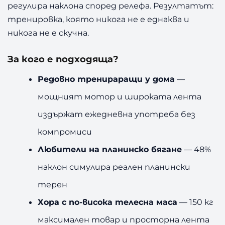
регулира наклона според релефа. Резултатът:
тренировка, която никога не е еднаква и
никога не е скучна.
За кого е подходяща?
Редовно тренираращи у дома
—
мощният мотор и широката лента
издържат ежедневна употреба без
компромиси
Любители на планинско бягане
— 48%
наклон симулира реален планински
терен
Хора с по-висока телесна маса
— 150 кг
максимален товар и просторна лента