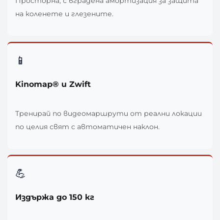
Просторна, с вградена амортизация за защита
на коленете и глезените.
📱
Kinomap® и Zwift
Тренирай по видеомаршрути от реални локации
по целия свят с автоматичен наклон.
💪
Издържа до 150 кг