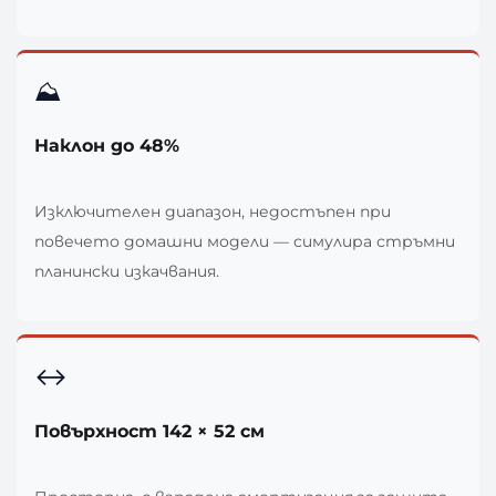
⛰️
Наклон до 48%
Изключителен диапазон, недостъпен при
повечето домашни модели — симулира стръмни
планински изкачвания.
↔️
Повърхност 142 × 52 см