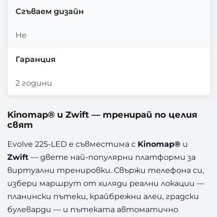
Сгъваем дизайн
Не
Гаранция
2 години
Kinomap® и Zwift — тренирай по целия
свят
Evolve 225-LED е съвместима с
Kinomap®
и
Zwift
— двете най-популярни платформи за
виртуални тренировки. Свържи телефона си,
избери маршрут от хиляди реални локации —
планински пътеки, крайбрежни алеи, градски
булеварди — и пътеката автоматично