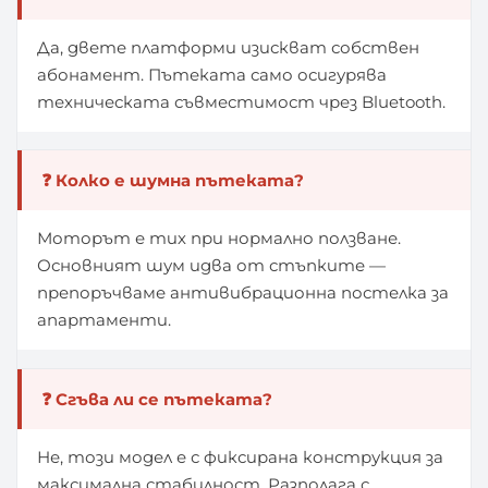
Да, двете платформи изискват собствен
абонамент. Пътеката само осигурява
техническата съвместимост чрез Bluetooth.
❓ Колко е шумна пътеката?
Моторът е тих при нормално ползване.
Основният шум идва от стъпките —
препоръчваме антивибрационна постелка за
апартаменти.
❓ Сгъва ли се пътеката?
Не, този модел е с фиксирана конструкция за
максимална стабилност. Разполага с