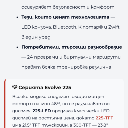
осигуряват безопасност и комфорт
Тези, които ценят технологията
—
LED конзола, Bluetooth, Kinomap® и Zwift
в един уред
Потребители, търсещи разнообразие
— 24 програми и виртуални маршрути
правят всяка тренировка различна
💡 Серията Evolve 225
Всички модели споделят същия мощен
мотор и наклон 48%, но се различават по
дисплея.
225-LED
предлага класически LED
дисплей на достъпна цена, докато
225-TFT
има 21,5″ TFT тъчскрийн, а 300-TFT — 23,8″