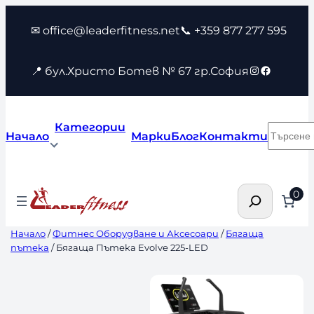
Към
✉ office@leaderfitness.net
📞 +359 877 277 595
съдържанието
Instagram
Faceboo
📍 бул.Христо Ботев № 67 гр.София
Категории
Търсен
Начало
Марки
Блог
Контакти
Търсене
0
Начало
/
Фитнес Оборудване и Аксесоари
/
Бягаща
пътека
/ Бягаща Пътека Evolve 225-LED