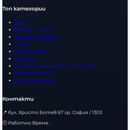
Топ категории
Бокс
Боксови чували
Боксови ръкавици
Дрехи
Детски дрехи
Суичъри
Фитнес оборудване и аксесоари
Бягащи пътеки
Велоергометри
Контакти
📍
бул. Христо Ботев 67 гр. София / 1303
🕒 Работно Време :