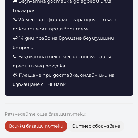
🚚 Безплатна доставка до адрес в цяла
България
🔧 24 месеца официална гаранция — пълно
покритие от производителя
↩️ 14 дни право на връщане без излишни
въпроси
📞 Безплатна техническа консултация
преди и след покупка
💳 Плащане при доставка, онлайн или на
изплащане с TBI Bank
Разгледайте още бягащи пътеки:
Всички бягащи пътеки
Фитнес оборудване