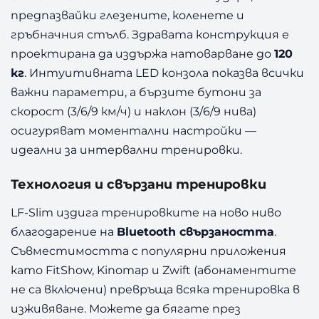
предпазвайки глезените, коленете и
гръбначния стълб. Здравата конструкция е
проектирана да издържа натоварване до
120
кг
. Интуитивната LED конзола показва всички
важни параметри, а бързите бутони за
скорост (3/6/9 км/ч) и наклон (3/6/9 нива)
осигуряват моментални настройки —
идеални за интервални тренировки.
Технология и свързани тренировки
LF-Slim издига тренировките на ново ниво
благодарение на
Bluetooth свързаността
.
Съвместимостта с популярни приложения
като FitShow, Kinomap и Zwift (абонаментите
не са включени) превръща всяка тренировка в
изживяване. Можете да бягате през