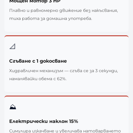
Мощен мотор 3 HP
Плавно и равномерно движение без накъсвания,
тиха работа за домашна употреба.
📐
Сгъване с 1 докосване
Хидравличен механизъм — сгъва се за 3 секунди,
намалявайки обема с 62%.
⛰️
Електрически наклон 15%
Симулира изкачване и увеличава натоварването