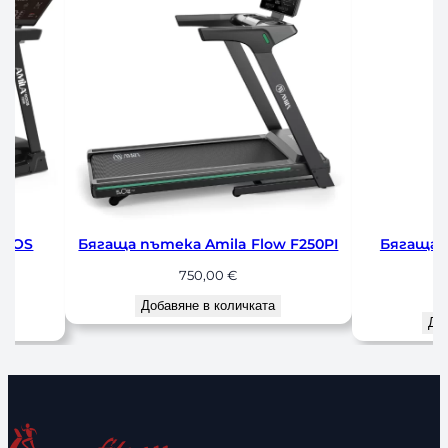
OLOS
Бягаща пътека Amila Flow F250PI
Бягаща 
750,00
€
Добавяне в количката
До