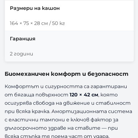
Размери на кашон
164 × 75 × 28 см / 50 кг
Гаранция
2 години
Биомеханичен комфорт и безопасност
Комфортът и сигурността са гарантирани
от бягаща повърхност
120 × 42 см
, която
осигурява свобода на движение и стабилност
при всяка крачка. Амортизационната система
с еластични тампони е ключов фактор за
дългосрочното здраве на ставите — при
всяка стъпка тя поема част от удара,