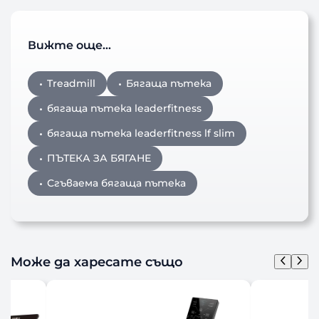
Вижте още…
Treadmill
Бягаща пътека
бягаща пътека leaderfitness
бягаща пътека leaderfitness lf slim
ПЪТЕКА ЗА БЯГАНЕ
Сгъваема бягаща пътека
Може да харесате също