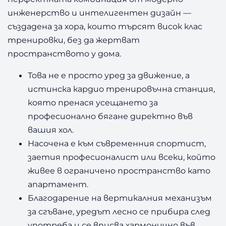
,
к
инженерство и интелигентен дизайн —
а
създадена за хора, които търсят висок клас
0
€
L
тренировки, без да жертват
e
0
.
пространството у дома.
a
d
Това не е просто уред за движение, а
e
€
истинска кардио тренировъчна станция,
r
f
която пренася усещането за
.
i
професионално бягане директно във
t
вашия хол.
n
Насочена е към съвременния спортист,
e
s
заетия професионалист или всеки, който
s
живее в ограничено пространство като
L
апартамент.
F
Благодарение на вертикалния механизъм
S
l
за сгъване, уредът лесно се прибира след
i
употреба и се вписва хармонично във