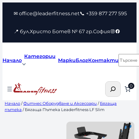
Към
✉ office@leaderfitness.net
📞 +359 877 277 595
съдържанието
Instagram
Faceboo
📍 бул.Христо Ботев № 67 гр.София
Категории
Търсен
Начало
Марки
Блог
Контакти
Търсене
0
Начало
/
Фитнес Оборудване и Аксесоари
/
Бягаща
пътека
/ Бягаща Пътека Leaderfitness LF Slim