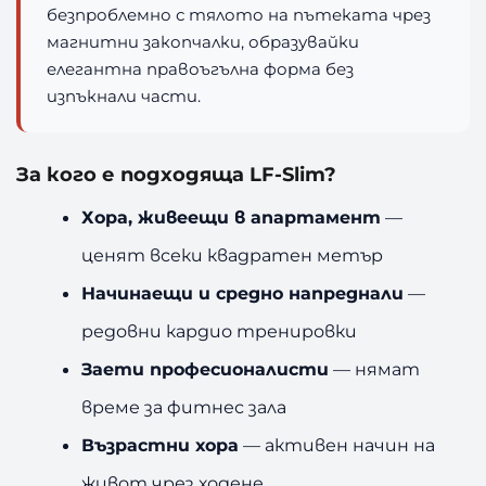
безпроблемно с тялото на пътеката чрез
магнитни закопчалки, образувайки
елегантна правоъгълна форма без
изпъкнали части.
За кого е подходяща LF-Slim?
Хора, живеещи в апартамент
—
ценят всеки квадратен метър
Начинаещи и средно напреднали
—
редовни кардио тренировки
Заети професионалисти
— нямат
време за фитнес зала
Възрастни хора
— активен начин на
живот чрез ходене