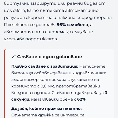
виртуални маршрути или реални видеа от
цял свят, като пътеката автоматично
регулира скоростта и наклона според терена.
Пътеката се доставя
95% сглобена
, а
автоматичната система за смазване
улеснява поддръжката.
🪄 Сгъване с едно докосване
Плавно сгъване с гравитация:
Натиснете
бутона за освобождаване и хидравличният
амортисьор контролира спускането на
кормилото с 0,8 м/с, предотвратявайки
внезапни падания. Сгъването завършва за
3
секунди
, намалявайки обема с
62%
.
Дизайн, който приляга плътно:
Сгънатата дръжка се интегрира