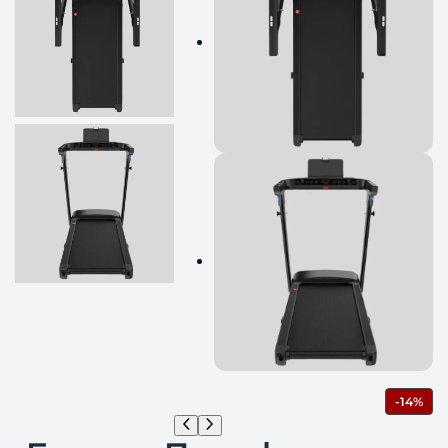
П
-14%
Р
О