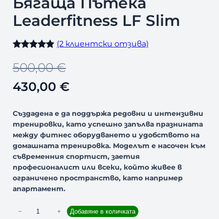
Бягаща Пътека
Д
У
Leaderfitness LF Slim
К
Т
С
(2 клиентски отзивa)
Н
Оценен
2
А
O
Т
500,00
€
5.00
от 5,
М
А
базирано на
r
е
430,00
€
Л
потребителс
Е
i
к
ки оценки
Н
Създадена е да поддържа редовни и интензивни
И
g
у
тренировки, като успешно запълва празнината
Е
между фитнес оборудването и удобството на
i
щ
домашната тренировка. Моделът е насочен към
съвременния спортист, заетия
n
а
професионалист или всеки, който живее в
ограничено пространство, като например
a
т
апартамент.
l
а
к
−
+
Добавяне в количката