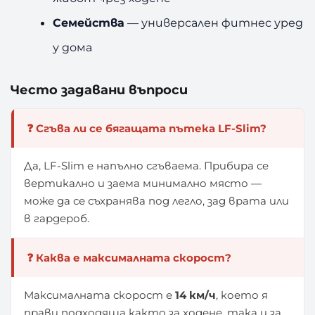
Семейства
— универсален фитнес уред
у дома
Често задавани въпроси
❓ Сгъва ли се бягащата пътека LF-Slim?
Да, LF-Slim е напълно сгъваема. Прибира се
вертикално и заема минимално място —
може да се съхранява под легло, зад врата или
в гардероб.
❓ Каква е максималната скорост?
Максималната скорост е
14 км/ч
, което я
прави подходяща както за ходене, така и за