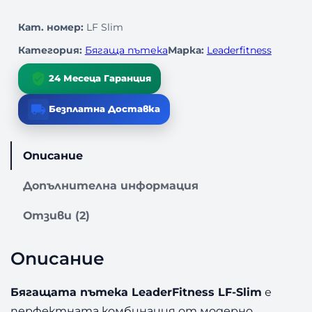
p
ц
о
л
r
е
Кат. номер:
LF Slim
и
Категория:
Бягаща пътека
Марка:
Leaderfitness
i
н
ч
е
c
а
24 Месеца Гаранция
с
т
e
е
Безплатна Доставка
в
о
w
:
з
Описание
а
a
4
Б
Допълнителна информация
s
3
я
г
:
0
Отзиви (2)
а
щ
5
,
а
Описание
П
0
0
ъ
Бягащата пътека LeaderFitness LF-Slim
е
0
0
т
перфектната комбинация от модерно
е