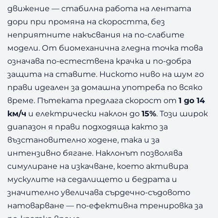
движение — стабилна работа на лентата
дори при промяна на скоростта, без
неприятните накъсвания на по-слабите
модели. От биомеханична гледна точка това
означава по-естествена крачка и по-добра
защита на ставите. Ниското ниво на шум го
прави идеален за домашна употреба по всяко
време. Пътеката предлага скорост от
1 до 14
км/ч
и електрически наклон до
15%
. Този широк
диапазон я прави подходяща както за
възстановително ходене, така и за
интензивно бягане. Наклонът позволява
симулиране на изкачване, което активира
мускулите на седалището и бедрата и
значително увеличава сърдечно-съдовото
натоварване — по-ефективна тренировка за