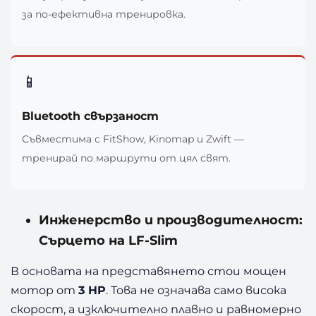
за по-ефективна тренировка.
📱
Bluetooth свързаност
Съвместима с FitShow, Kinomap и Zwift —
тренирай по маршрути от цял свят.
Инженерство и производителност:
Сърцето на LF-Slim
В основата на представянето стои мощен
мотор от
3 HP
. Това не означава само висока
скорост, а изключително плавно и равномерно