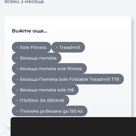
всеки 3 месеца.
Вижте още…
Sole Fitness
Treadmill
Бягаща пътека
бягаща пътека sole fitness
Бягаща Пътека Sole Foldable Treadmill TT8
бягаща пътека sole tt8
ПЪТЕКА ЗА БЯГАНЕ
Пътека за бягане до 150 кг