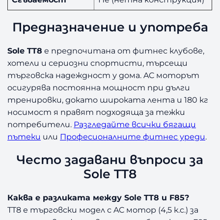
Предназначение и употреба
Sole TT8
e предпочитана от фитнес клубове,
хотели и сериозни спортисти, търсещи
търговска надеждност у дома. AC моторът
осигурява постоянна мощност при дълги
тренировки, докато широката лента и 180 кг
носимост я правят подходяща за тежки
потребители.
Разгледайте всички бягащи
пътеки
или
Професионалните фитнес уреди
.
Често задавани въпроси за
Sole TT8
Каква е разликата между Sole TT8 и F85?
TT8 е търговски модел с AC мотор (4,5 к.с.) за