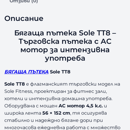
Отзиви (0)
к
а
Описание
S
o
Бягаща пътека Sole TT8 –
l
e
Търговска пътека с AC
T
мотор за интензивна
T
употреба
8
БЯГАЩА ПЪТЕКА
Sole TT8
Sole TT8
е флагманският търговски модел на
Sole Fitness, проектиран за фитнес зали,
хотели и интензивна домашна употреба.
Оборудвана с мощен
AC мотор 4,5 к.с.
и
широка лента
56 × 152 cm
, тя осигурява
стабилно и надеждно бягане дори при
многочасова ежедневна работа с множество