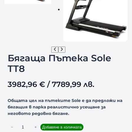
Бягаща Пътека Sole
TT8
3982,96
€
/ 7789,99 лв.
Общатa цел на пътеките Sole е да предложи на
бягащия в парка реалистично усещане за
неговото редовно бягане.
к
−
+
Добавяне в количката