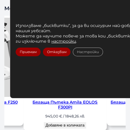
Може да харесате също
Използваме „бисквитки“, за да ви осигурим най-до
нашия уебсайт.
Можете да научите повече за това кои „бисквитки
ги изключите в
настройки
.
Приемам
Отказвам
Настройки
OLOS
Бягаща пътека Amila Flow F250PI
Бягаща 
750,00
€
/ 1466,87 лв.
11
Добавяне в количката
До