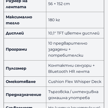
Размер на
56 × 152 cm
лентата
Максимално
180 кг
тегло
Дисплей
10,1″ TFT цветен дисплей
10 предварително
Програми
зададени +
потребителски
Контактни сензори +
Пулсомер
Bluetooth HR лента
Омекотяване
Cushion Flex Whisper Deck
Търговска / интензивна
Предназначение
домашна употреба
Сгъваемост
Не (нетна конструкция)