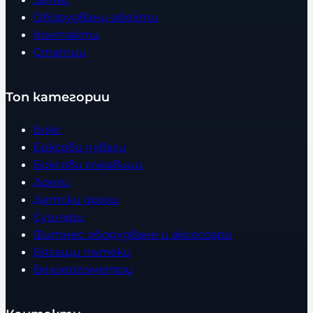
Оборудвани обекти
Контакти
Статии
Топ категории
Бокс
Боксови чували
Боксови ръкавици
Дрехи
Детски дрехи
Суичъри
Фитнес оборудване и аксесоари
Бягащи пътеки
Велоергометри