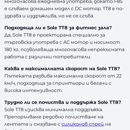
многочасова ежедневна употреба, докато F85
е сгъваем домашен модел с DC мотор. TT8 е по-
здрава и издръжлива, но не се сгъва.
Подходяща ли е Sole TT8 за фитнес зала?
Да, Sole TT8 е проектирана специално за
търговска употреба с AC мотор и носимост
180 кг, позволяваща многочасова непрекъсната
работа с различни потребители.
Каква е максималната скорост на Sole TT8?
Пътеката развива максимална скорост от 22
км/ч, подходяща за спринтьори и бегачи с
висока интензивност.
Трудно ли се почиства и поддържа Sole TT8?
Sole TT8 изисква минимална поддръжка.
Препоръчваме редовно почистване на
лентата и смазване с
силиконов спрей
на