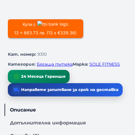
о
л
и
ч
Купи с
е
13 x 663.73 лв. (13 x €339.36)
с
т
в
Кат. номер:
9310
о
з
Категория:
Бягаща пътека
Марка:
SOLE FITNESS
а
Б
24 Месеца Гаранция
я
г
Направете запитване за срок на доставка
а
щ
а
Описание
П
ъ
Допълнителна информация
т
е