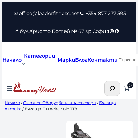
Към
✉ office@leaderfitness.net
📞 +359 877 277 595
съдържанието
Instagram
Faceboo
📍 бул.Христо Ботев № 67 гр.София
Категории
Търсен
Начало
Марки
Блог
Контакти
Търсене
0
Начало
/
Фитнес Оборудване и Аксесоари
/
Бягаща
пътека
/ Бягаща Пътека Sole TT8