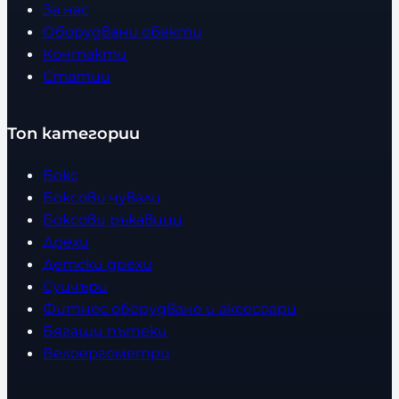
За нас
Оборудвани обекти
Контакти
Статии
Топ категории
Бокс
Боксови чували
Боксови ръкавици
Дрехи
Детски дрехи
Суичъри
Фитнес оборудване и аксесоари
Бягащи пътеки
Велоергометри