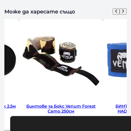
Може да харесате също
ck 2.5м
Бинтове за Бокс Venum Forest
БИНТО
Camo 250см
HADW
10,00
€
/ 19,56 лв.
1
Добавяне в количката
До