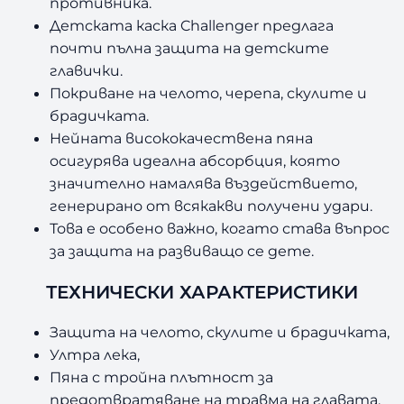
противника.
Детската каска Challenger предлага
почти пълна защита на детските
главички.
Покриване на челото, черепа, скулите и
брадичката.
Нейната висококачествена пяна
осигурява идеална абсорбция, която
значително намалява въздействието,
генерирано от всякакви получени удари.
Това е особено важно, когато става въпрос
за защита на развиващо се дете.
ТЕХНИЧЕСКИ ХАРАКТЕРИСТИКИ
Защита на челото, скулите и брадичката,
Ултра лека,
Пяна с тройна плътност за
предотвратяване на травма на главата,