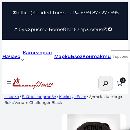
Към
✉ office@leaderfitness.net
📞 +359 877 277 595
съдържанието
Instagram
Faceboo
📍 бул.Христо Ботев № 67 гр.София
Категории
Търсен
Начало
Марки
Блог
Контакти
Търсене
0
Начало
/
Бойни спортове
/
Каски за Бокс
/ Детска Каска за
Бокс Venum Challenger Black