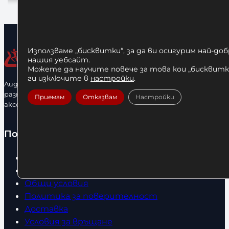
Използваме „бисквитки“, за да ви осигурим най-до
нашия уебсайт.
Можете да научите повече за това кои „бисквитки
ги изключите в
настройки
.
Лидерфитнес е водещ вносител и представител на голямо
разнообразие от бойна екипировка, фитнес уреди и
Приемам
Отказвам
Настройки
аксесоари.
Полезно
Начало
Нови продукти
Общи условия
Политика за поверителност
Доставка
Условия за връщане