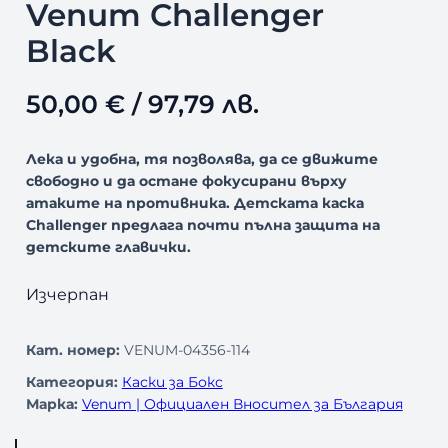
Venum Challenger
Black
50,00
€
/ 97,79 лв.
Лека и удобна, тя позволява, да се движите
свободно и да остане фокусирани върху
атаките на противника. Детската каска
Challenger предлага почти пълна защита на
детските главички.
Изчерпан
Кат. номер:
VENUM-04356-114
Категория:
Каски за Бокс
Марка:
Venum | Официален Вносител за България