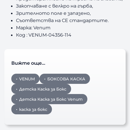
Закопчаване с велкро на гърба,
Зрителното поле е запазено,
Съответства на CE стандартите.
Марка: Venum
Код : VENUM-04356-114
Вижте още…
VENUM
БОКСОВА КАСКА
Детска Каска за Бокс
Детска Каска за Бокс Venum
каска за бокс