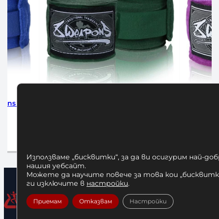
Weapons 5m
Бинтове за Бокс 8 Weapons 5m
Бин
Purple
лв.
15,00
€
/ 29,34 лв.
чката
Добавяне в количката
Използваме „бисквитки“, за да ви осигурим най-до
нашия уебсайт.
Можете да научите повече за това кои „бисквитки
ги изключите в
настройки
.
Приемам
Отказвам
Настройки