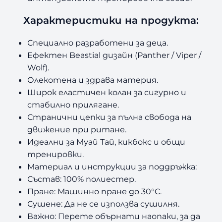
Характеристики на продукта:
Специално разработени за деца.
Ефектен Beastial дизайн (Panther / Viper /
Wolf).
Олекотена и здрава материя.
Широк еластичен колан за сигурно и
стабилно прилягане.
Странични цепки за пълна свобода на
движение при ритане.
Идеални за Муай Тай, кикбокс и общи
тренировки.
Материал и инструкции за поддръжка:
Състав: 100% полиестер.
Пране: Машинно пране до 30°C.
Сушене: Да не се използва сушилня.
Важно: Перете обърнати наопаки, за да