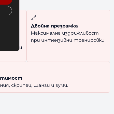
и
🔗
Двойна презрамка
ъжката
Максимална издръжливост
ни
при интензивни тренировки.
пане или
естимост
ия, скрипец, щанги и гуми.