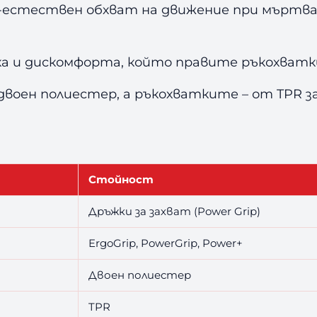
естествен обхват на движение при мъртва т
 и дискомфорта, който правите ръкохватки
воен полиестер, а ръкохватките – от TPR з
Стойност
Дръжки за захват (Power Grip)
ErgoGrip, PowerGrip, Power+
Двоен полиестер
TPR