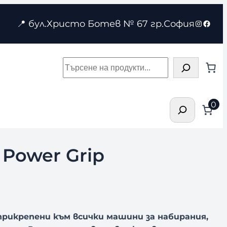
Instagr
Face
📍 бул.Христо Ботев № 67 гр.София
Търсене
Търсене
0
Power Grip
прикрепени към всички машини за набирания,