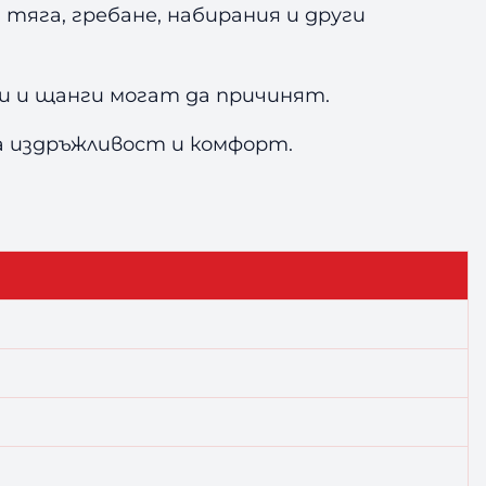
яга, гребане, набирания и други
 и щанги могат да причинят.
а издръжливост и комфорт.