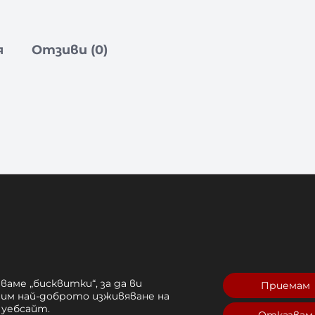
я
Отзиви (0)
във Вашите любими фитнес аксесоари. Комп
но намалява дискомфорта от правите ръкох
и.
ктивират различни мускулни групи, така че 
амка осигурява максимална издръжливост.
ваме „бисквитки“, за да ви
Приемам
рим най-доброто изживяване на
 уебсайт.