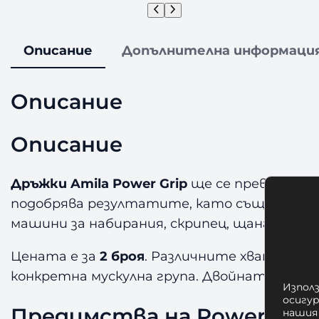
Описание
Допълнителна информаци
Описание
Описание
Дръжки Amila Power Grip
ще се превърнат 
подобрява резултатите, като същевремен
машини за набирания, скрипец, щанги и гум
Цената е за
2 броя
. Различните хватове а
конкретна мускулна група. Двойната презр
Използ
осигу
Предимства на Power Grip
нашия