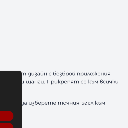
актният дизайн с безброй приложения
ватки и щанги. Прикрепят се към всички
можете да изберете точния ъгъл към