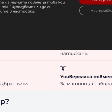
Отказвам
е да научите повече за това кои
итки“ използваме или да ги
Настройк
чите в
настройки
.
🔧
ip
Power+
а по-слабите части
Позиционирайте др
а за повдигане и
на многофункционал
 на повече тежест.
инструменти за дър
натискане.
🏋️
Универсална съвм
збран ъгъл.
За машини за набиран
ip?