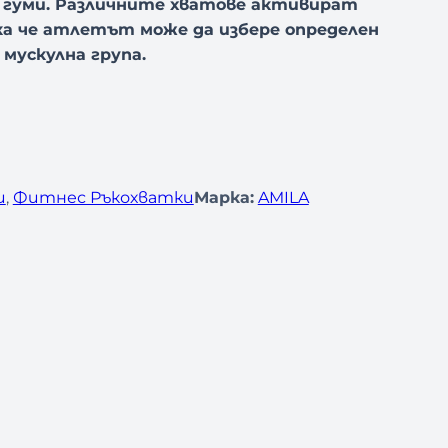
и гуми. Различните хватове активират
ка че атлетът може да избере определен
 мускулна група.
и
, 
Фитнес Ръкохватки
Марка:
AMILA