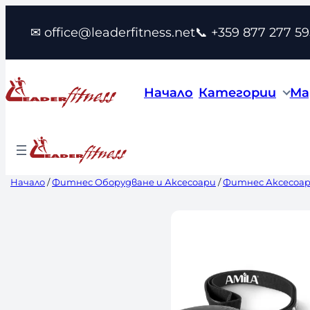
Към
✉ office@leaderfitness.net
📞 +359 877 277 59
съдържанието
Начало
Категории
Ма
Начало
/
Фитнес Оборудване и Аксесоари
/
Фитнес Аксесоа