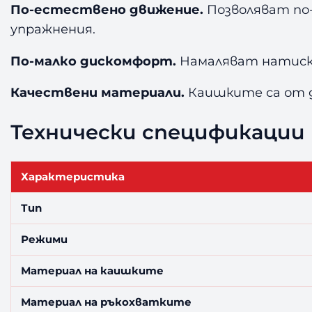
По-естествено движение.
Позволяват по-
упражнения.
По-малко дискомфорт.
Намаляват натиска
Качествени материали.
Каишките са от д
Технически спецификации
Характеристика
Тип
Режими
Материал на каишките
Материал на ръкохватките