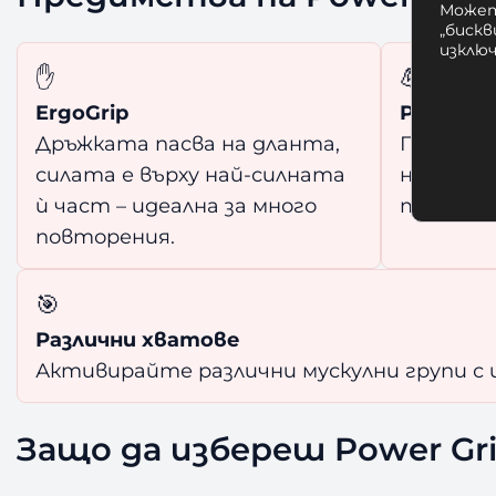
Может
„бискв
изклю
✋
💪
ErgoGrip
PowerGr
Дръжката пасва на дланта,
Поддърж
силата е върху най-силната
на длант
ѝ част – идеална за много
теглене
повторения.
🎯
Различни хватове
Активирайте различни мускулни групи с и
Защо да избереш Power Gr