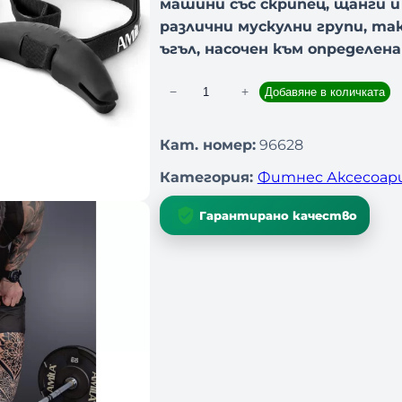
машини със скрипец, щанги 
различни мускулни групи, та
ъгъл, насочен към определена
−
+
Добавяне в количката
к
о
л
Кат. номер:
96628
и
Категория:
Фитнес Аксесоар
ч
е
Гарантирано качество
с
т
в
о
з
а
Д
р