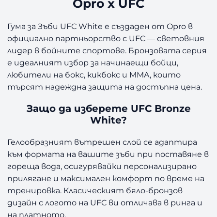
Opro x UFC
а
з
Гума за Зъби UFC White е създаден от Opro в
а
официално партньорство с UFC — световния
З
ъ
лидер в бойните спортове. Бронзовата серия
б
е идеалният избор за начинаещи бойци,
и
любители на бокс, кикбокс и MMA, които
U
търсят надеждна защита на достъпна цена.
F
C
Защо да изберете UFC Bronze
W
White?
h
i
Гелообразният вътрешен слой се адаптира
t
към формата на вашите зъби при поставяне в
e
гореща вода, осигурявайки персонализирано
прилягане и максимален комфорт по време на
тренировка. Класическият бяло-бронзов
дизайн с логото на UFC ви отличава в ринга и
на платното.