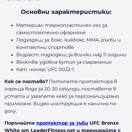
Основни характеристики:
Материал: термопластичен гел за
самостоятелно оформяне
Подходящ за: бокс, кикбокс, MMA, ръгби и
контактни спортове
Възраст: подходящ за всички над 11 години
Включва: удобна кутия за съхранение
Кат. номер: UFC 0022-1
Как се поставя?
Потопете протектора в
гореща вода за 20-30 секунди, поставете в
устата и захапете леко за персонализирано
прилягане. Видео инструкция е налична по-
долу.
Поръчайте
протектор за зъби
UFC Bronze
White от LeaderFitness.net и тренирайте с