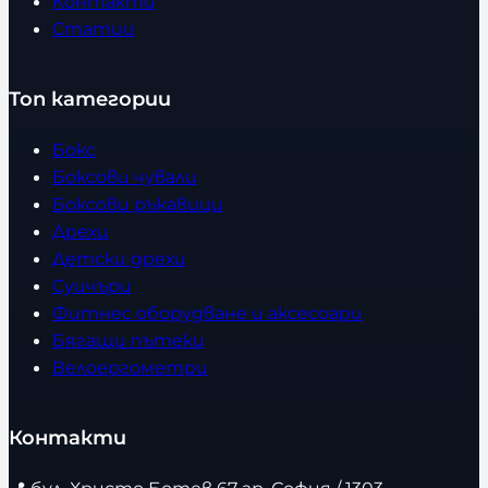
Контакти
Статии
Топ категории
Бокс
Боксови чували
Боксови ръкавици
Дрехи
Детски дрехи
Суичъри
Фитнес оборудване и аксесоари
Бягащи пътеки
Велоергометри
Контакти
📍
бул. Христо Ботев 67 гр. София / 1303