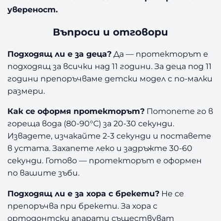
увереност.
Въпроси и отговори
Подходящ ли е за деца?
Да — протекторът е
подходящ за всички над 11 години. За деца под 11
години препоръчваме детски модел с по-малки
размери.
Как се оформя протекторът?
Потопете го в
гореща вода (80-90°C) за 20-30 секунди.
Извадете, изчакайте 2-3 секунди и поставете
в устата. Захапете леко и задръжте 30-60
секунди. Готово — протекторът е оформен
по вашите зъби.
Подходящ ли е за хора с брекети?
Не се
препоръчва при брекети. За хора с
ортодонтски апарати съществуват