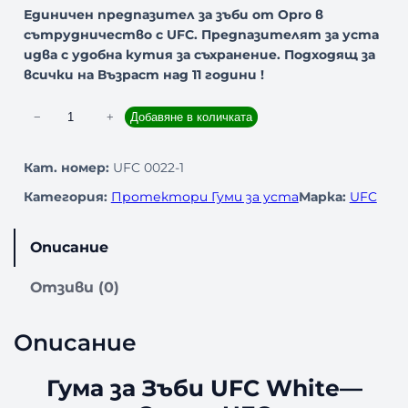
Единичен предпазител за зъби от Opro в
сътрудничество с UFC. Предпазителят за уста
идва с удобна кутия за съхранение. Подходящ за
всички на Възраст над 11 години !
к
−
+
Добавяне в количката
о
л
Кат. номер:
UFC 0022-1
и
Категория:
Протектори Гуми за уста
Марка:
UFC
ч
е
с
Описание
т
в
Отзиви (0)
о
з
Описание
а
Г
у
Гума за Зъби UFC White—
м