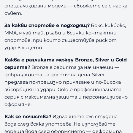
специализирани модели — свържете се с нас за
съвет.
За какви спортове е подходящ?
Бокс, кикбокс,
MMA, муай тай, ръгби и всички контактни
спортове, при които съществува риск от
удар в лицето.
Каква е разликата между Bronze, Silver и Gold
серията?
Bronze е серията за начинаещи —
добра защита на достъпна цена. Silver
предлага по-прецизно прилягане и по-висока
абсорбция на удари. Gold е професионалната
серия с максимална защита и персонализирано
оформяне.
Как се почиства?
Изплакнете със студена
вода след всяка употреба. Не използвайте
гореща вода след оформянето — деформира