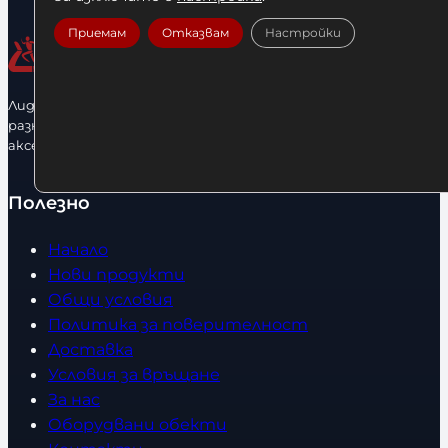
Приемам
Отказвам
Настройки
Лидерфитнес е водещ вносител и представител на голямо
разнообразие от бойна екипировка, фитнес уреди и
аксесоари.
Полезно
Начало
Нови продукти
Общи условия
Политика за поверителност
Доставка
Условия за връщане
За нас
Оборудвани обекти