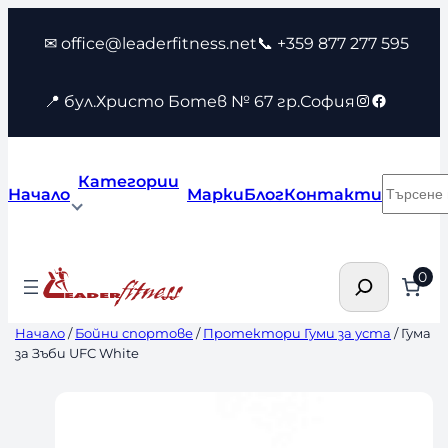
Към
✉ office@leaderfitness.net
📞 +359 877 277 595
съдържанието
Instagram
Faceboo
📍 бул.Христо Ботев № 67 гр.София
Категории
Търсен
Начало
Марки
Блог
Контакти
Търсене
0
Начало
/
Бойни спортове
/
Протектори Гуми за уста
/ Гума
за Зъби UFC White