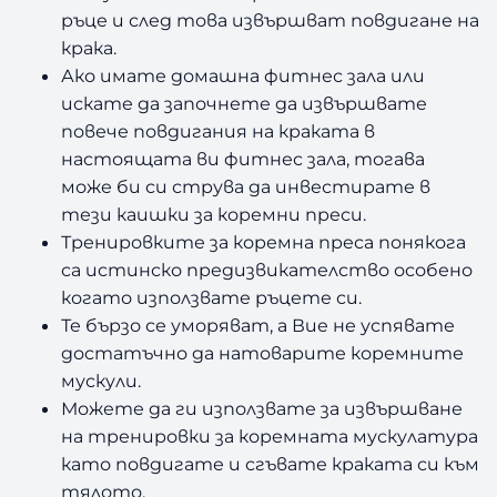
ръце и след това извършват повдигане на
д
крака.
и
г
Ако имате домашна фитнес зала или
а
искате да започнете да извършвате
н
повече повдигания на краката в
и
настоящата ви фитнес зала, тогава
я
може би си струва да инвестирате в
A
тези каишки за коремни преси.
m
Тренировките за коремна преса понякога
i
l
са истинско предизвикателство особено
a
когато използвате ръцете си.
Те бързо се уморяват, а Вие не успявате
достатъчно да натоварите коремните
мускули.
Можете да ги използвате за извършване
на тренировки за коремната мускулатура
като повдигате и сгъвате краката си към
тялото.