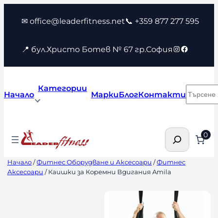
Към
✉ office@leaderfitness.net
📞 +359 877 277 595
съдържанието
Instagram
Faceboo
📍 бул.Христо Ботев № 67 гр.София
Категории
Търсен
Начало
Марки
Блог
Контакти
Търсене
0
Начало
/
Фитнес Оборудване и Аксесоари
/
Фитнес
Аксесоари
/ Каишки за Коремни Вдигания Amila