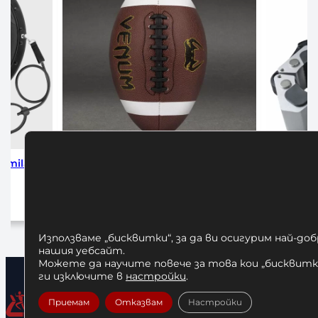
all Series
Алуминиеви Заключващи Скоби за
Алум
Лост Ф50
 лв.
25,00
€
/ 48,90 лв.
чката
Добавяне в количката
Използваме „бисквитки“, за да ви осигурим най-до
нашия уебсайт.
Можете да научите повече за това кои „бисквитки
ги изключите в
настройки
.
Приемам
Отказвам
Настройки