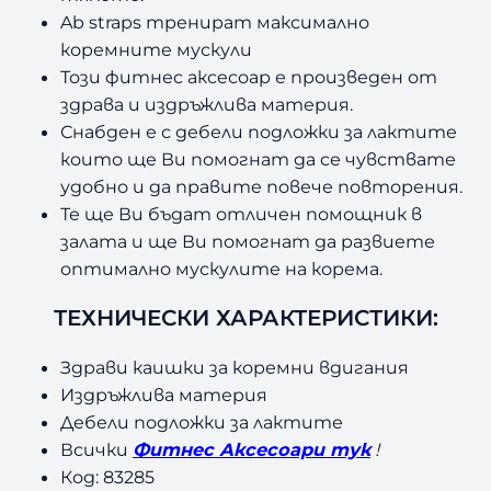
Ab straps тренират максимално
коремните мускули
Този фитнес аксесоар е произведен от
здрава и издръжлива материя.
Снабден е с дебели подложки за лактите
които ще Ви помогнат да се чувствате
удобно и да правите повече повторения.
Те ще Ви бъдат отличен помощник в
залата и ще Ви помогнат да развиете
оптимално мускулите на корема.
ТЕХНИЧЕСКИ ХАРАКТЕРИСТИКИ:
Здрави каишки за коремни вдигания
Издръжлива материя
Дебели подложки за лактите
Всички
Фитнес Аксесоари тук
!
Код: 83285