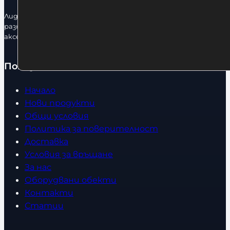
Лидерфитнес е водещ вносител и представител на голямо
разнообразие от бойна екипировка, фитнес уреди и
аксесоари.
Полезно
Начало
Нови продукти
Общи условия
Политика за поверителност
Доставка
Условия за връщане
За нас
Оборудвани обекти
Контакти
Статии