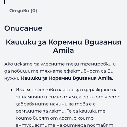
т
в
Отзиви (0)
о
з
Описание
а
К
а
Каишки за Коремни Вдигания
и
Amila
ш
к
Ако искате да улесните тези тренировки и
и
да повишите тяхната ефективност са Ви
з
а
нужни
Каишки за Коремни Вдигания Amila.
К
о
Има множество начини за изграждане на
р
динамично и силно тяло, а един от често
е
забравяните начини за това е с
м
ремъците за лакти. Те са каишките,
н
които висят от лост, с които
и
ентусиастите на фитнеса поставят
В