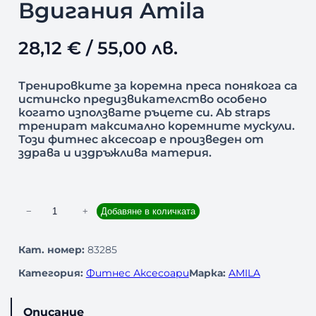
Вдигания Amila
28,12
€
/ 55,00 лв.
Тренировките за коремна преса понякога са
истинско предизвикателство особено
когато използвате ръцете си. Ab straps
тренират максимално коремните мускули.
Този фитнес аксесоар е произведен от
здрава и издръжлива материя.
к
−
+
Добавяне в количката
о
л
Кат. номер:
83285
и
Категория:
Фитнес Аксесоари
Марка:
AMILA
ч
е
с
Описание