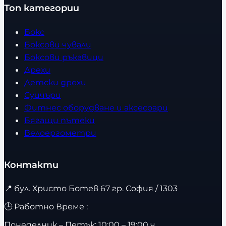
Топ категории
Бокс
Боксови чували
Боксови ръкавици
Дрехи
Детски дрехи
Суичъри
Фитнес оборудване и аксесоари
Бягащи пътеки
Велоергометри
Контакти
📍
бул. Христо Ботев 67 гр. София / 1303
🕒 Работно Време :
Понеделник – Петък: 10:00 – 19:00 ч.