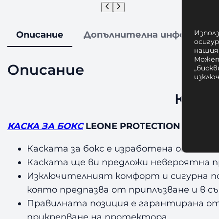
Използ
Описание
Допълнителна информаци
осигу
нашия
Может
Описание
„бискв
изклю
Каска
КАСКА ЗА БОКС
LEONE PROTECTION HEADGE
Каската за бокс е изработена от вис
Каската ще ви предложи невероятна п
Изключителният комфорт и сигурна по
която предпазва от приплъзване и в 
Правилната позиция е гарантирана от
прикрепване на протектора.