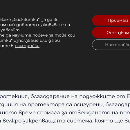
ваме „бисквитки“, за да ви
я
Отзиви (0)
Приемам
рим най-доброто изживяване на
 уебсайт.
Отказвам
е да научите повече за това кои
итки“ използваме или да ги
Настройк
чите в
настройки
.
 за Бокс Leone Protection He
AR – изключително качество и защита!
ококачествена
естествена биволска кожа
с 
ротекция, благодарение на подложките от E
зиция на протектора са осигурени, благод
същото време спомага за отвеждането на по
 велкро закрепващата система, която ще в