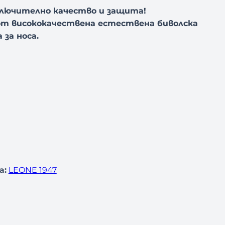
лючително качество и защита!
т висококачествена естествена биволска
за носа.
а:
LEONE 1947