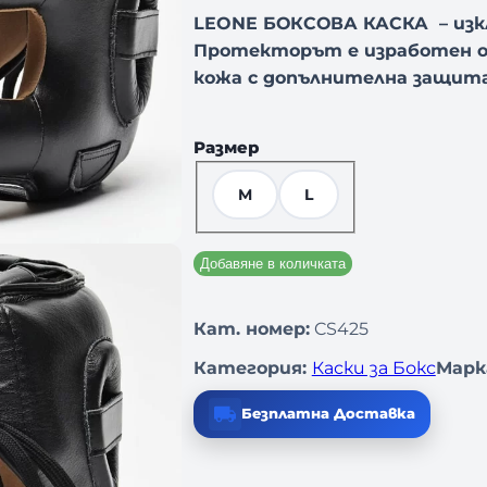
LEONE БОКСОВА КАСКА – изк
Протекторът е изработен о
кожа с допълнителна защита 
Размер
M
L
Добавяне в количката
Кат. номер:
CS425
Категория:
Каски за Бокс
Марк
Безплатна Доставка