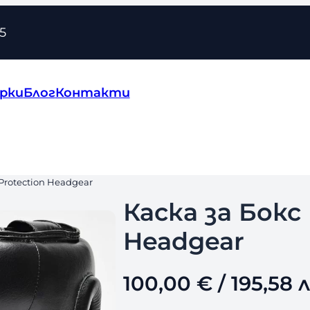
5
рки
Блог
Контакти
 Protection Headgear
Каска за Бокс 
Headgear
100,00
€
/ 195,58 л