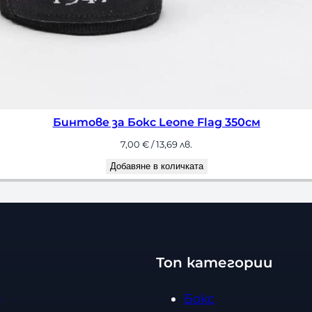
м
Бинтове за Бокс Leone F
7,00
€
/ 13,69
Добавяне в кол
Топ категории
о
Бокс