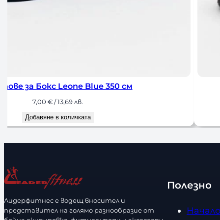
Бинтове за Бокс Leone Flag 350с
7,00
€
/ 13,69 лв.
Добавяне в количката
Полезно
Лидерфитнес е водещ вносител и
Начал
представител на голямо разнообразие от
бойна екипировка, фитнес уреди и аксесоари.