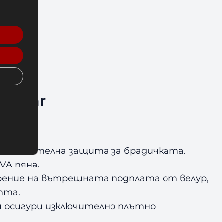
и
adgear
допълнителна защита за брадичката.
VA пяна.
арение на вътрешната подплата от велур,
тта.
и осигури изключително плътно