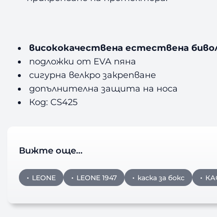
висококачествена естествена биво
подложки от EVA пяна
сигурна велкро закрепване
допълнителна защита на носа
Код: CS425
Вижте още…
LEONE
LEONE 1947
каска за бокс
КА