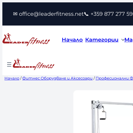
Към
✉ office@leaderfitness.net
📞 +359 877 277 59
съдържанието
Начало
Категории
Ма
Начало
/
Фитнес Оборудване и Аксесоари
/
Професионални 