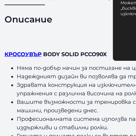
Может
„бискв
изклю
Описание
КР
КРОСОУВЪР
BODY SOLID PCCO90X
Няма по-добър начин за постигане на 
Надеждният дизайн ви позволява да тр
Здравата конструкция на изключителн
упражнения с различна височина на рол
Вашите възможности за тренировка с
машини, произведени днес.
Професионалната система използва па
издържливи и стабилни ролки.
Горната и долната ролки се въртят плав