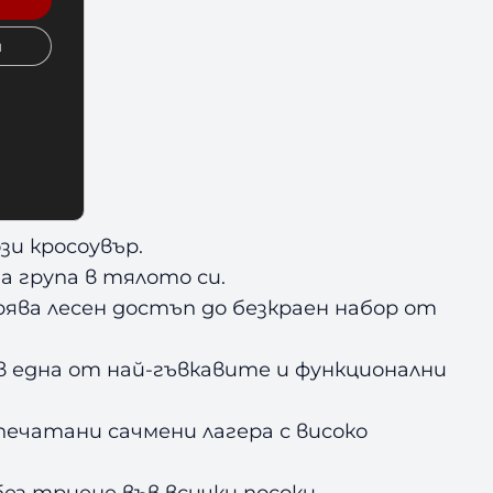
и
90X
и кросоувър.
а група в тялото си.
ява лесен достъп до безкраен набор от
 една от най-гъвкавите и функционални
ечатани сачмени лагера с високо
без триене във всички посоки.