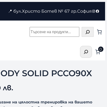
Instagr
Face
📍 бул.Христо Ботев № 67 гр.София
Търсене
Търсене
0
ODY SOLID PCCO90X
 лв.
тигане на цялостна тренировка на вашето