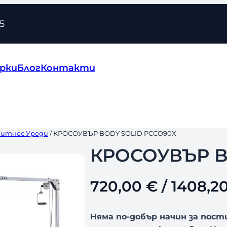
5
рки
Блог
Контакти
Фитнес Уреди
/ КРОСОУВЪР BODY SOLID PCCO90X
КРОСОУВЪР B
720,00
€
/ 1408,20
Няма по-добър начин за пос