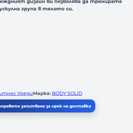
деждният дизайн ви позволява да тренирате
ускулна група в тялото си.
итнес Уреди
Марка:
BODY SOLID
аправете запитване за срок на доставка