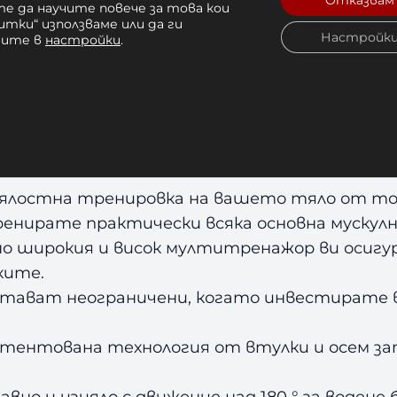
Отказвам
е да научите повече за това кои
итки“ използваме или да ги
Настройк
чите в
настройки
.
ОСОУВЪР BODY SOLID PCCO
цялостна тренировка на вашето тяло от тоз
енирате практически всяка основна мускулн
о широкия и висок мултитренажор ви осигур
ките.
тават неограничени, когато инвестирате в
тентована технология от втулки и осем зап
но и изцяло с движение над 180 ° за водене 