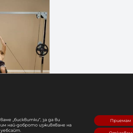
ваме „бисквитки“, за да ви
Приемам
рим най-доброто изживяване на
я
Отзиви (0)
 уебсайт.