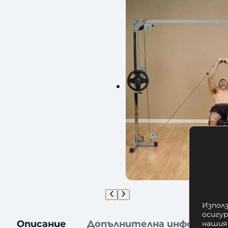
Използ
осигу
Описание
Допълнителна информаци
нашия