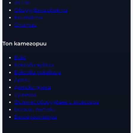
За нас
Оборудвани обекти
Контакти
Статии
Топ категории
Бокс
Боксови чували
Боксови ръкавици
Дрехи
Детски дрехи
Суичъри
Фитнес оборудване и аксесоари
Бягащи пътеки
Велоергометри