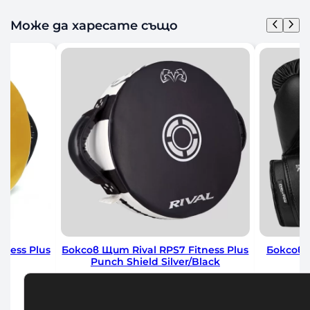
Може да харесате също
ss Plus
Боксов Щит Rival RPS7 Fitness Plus
Боксови Ръ
Punch Shield Silver/Black
Spar
100,00
€
/ 195,58 лв.
23
Добавяне в количката