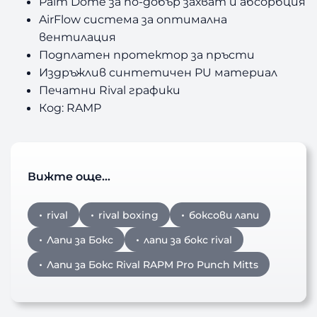
Palm Dome за по-добър захват и абсорбция
AirFlow система за оптимална
вентилация
Подплатен протектор за пръсти
Издръжлив синтетичен PU материал
Печатни Rival графики
Код: RAMP
Вижте още…
rival
rival boxing
боксови лапи
Лапи за Бокс
лапи за бокс rival
Лапи за Бокс Rival RAPM Pro Punch Mitts