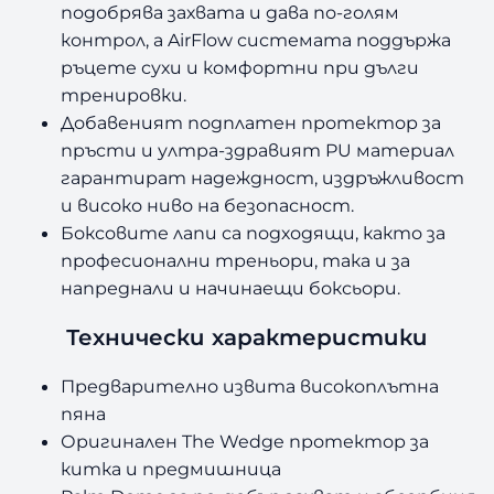
подобрява захвата и дава по-голям
контрол, а AirFlow системата поддържа
ръцете сухи и комфортни при дълги
тренировки.
Добавеният подплатен протектор за
пръсти и ултра-здравият PU материал
гарантират надеждност, издръжливост
и високо ниво на безопасност.
Боксовите лапи са подходящи,
както за
професионални треньори, така и за
напреднали и начинаещи боксьори.
Технически характеристики
Предварително извита високоплътна
пяна
Оригинален The Wedge протектор за
китка и предмишница