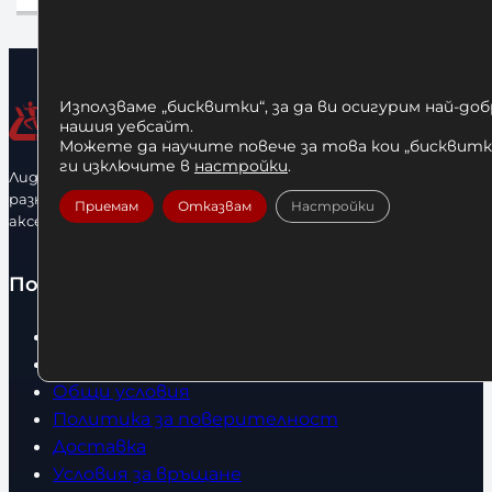
Използваме „бисквитки“, за да ви осигурим най-до
нашия уебсайт.
Можете да научите повече за това кои „бисквитки
ги изключите в
настройки
.
Лидерфитнес е водещ вносител и представител на голямо
разнообразие от бойна екипировка, фитнес уреди и
Приемам
Отказвам
Настройки
аксесоари.
Полезно
Начало
Нови продукти
Общи условия
Политика за поверителност
Доставка
Условия за връщане