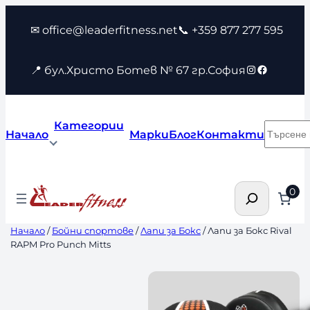
Към
✉ office@leaderfitness.net
📞 +359 877 277 595
съдържанието
Instagram
Faceboo
📍 бул.Христо Ботев № 67 гр.София
Категории
Търсен
Начало
Марки
Блог
Контакти
Търсене
0
Начало
/
Бойни спортове
/
Лапи за Бокс
/ Лапи за Бокс Rival
RAPM Pro Punch Mitts