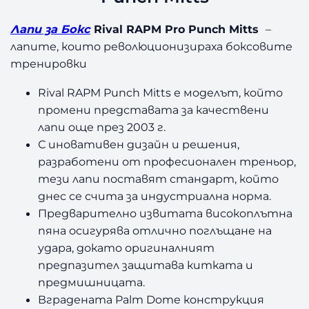
Лапи за Бокс
Rival RAPM Pro Punch Mitts
–
лапите, които революционизираха боксовите
тренировки
Rival RAPM Punch Mitts е моделът, който
промени представата за качествени
лапи още през 2003 г.
С иновативен дизайн и решения,
разработени от професионален треньор,
тези лапи поставят стандарт, който
днес се счита за индустриална норма.
Предварително извитата високоплътна
пяна осигурява отлично поглъщане на
удара, докато оригиналният
предпазител защитава китката и
предмишницата.
Вградената Palm Dome конструкция