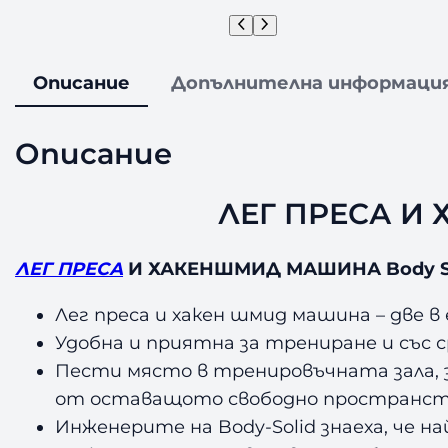
Описание
Допълнителна информаци
Описание
ЛЕГ ПРЕСА И 
ЛЕГ ПРЕСА
И ХАКЕНШМИД МАШИНА Body So
Лег преса и хакен шмид машина – две в
Удобна и приятна за трениране и със 
Пести място в тренировъчната зала, 
от оставащото свободно пространство
Инженерите на Body-Solid знаеха, че н