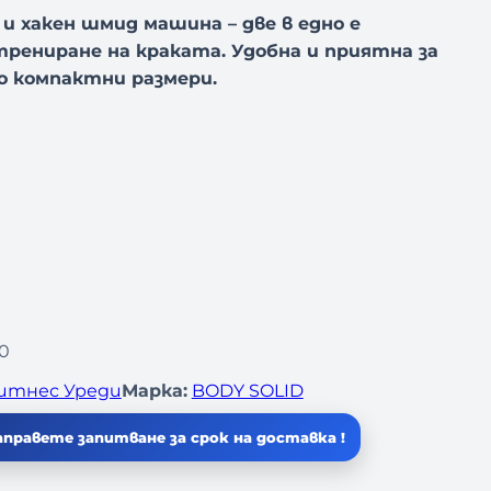
а и хакен шмид машина – две в едно е
рениране на краката. Удобна и приятна за
о компактни размери.
0
итнес Уреди
Марка:
BODY SOLID
правете запитване за срок на доставка !