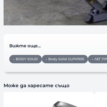
Вижте още…
BODY SOLID
Body Solid GLPH1100
ЛЕГ П
Може да харесате също