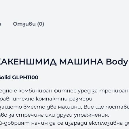
А
Ш
И
Н
я
Отзиви (0)
А
B
o
d
y
ХАКЕНШМИД МАШИНА Body S
S
o
lid GLPH1100
l
i
 едно е комбиниран фитнес уред за трениран
d
сравнително компактни размери.
G
защото вместо две машини, Вие ще постави
L
 за стречинг или други упражнения.
P
ай-добрият начин да се изгради експлозивна
H