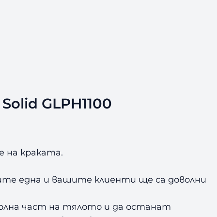
olid GLPH1100
е на краката.
те една и вашите клиенти ще са доволни
 долна част на тялото и да останат