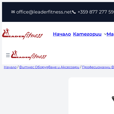
Към
✉ office@leaderfitness.net
📞 +359 877 277 59
съдържанието
Начало
Категории
Ма
Начало
/
Фитнес Оборудване и Аксесоари
/
Професионални 