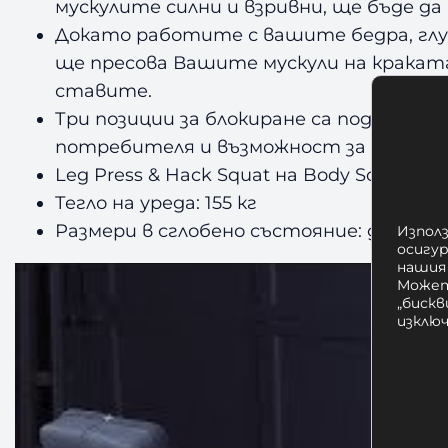
мускулите силни и взривни, ще бъде д
Докато работите с вашите бедра, глу
ще пресова Вашите мускули на крака
ставите.
Три позиции за блокиране са под конт
потребителя и възможност за различн
Leg Press & Hack Squat на Body Solid е 
Тегло на уреда: 155 кг
Размери в сглобено състояние: д. 210,82 х 
Използ
осигу
нашия
Может
„бискв
изклю