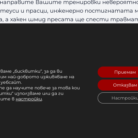
1
а направите Вашите тренировки невероятно 
1
теуси и прасци, инженерно постигнатата м
0
та, а хакен шмид пресата ще спести травм
0
рола на трениращия по време на упражнения
и позиции старт/ стоп.
конструирана за дискове с диаметър 51 мм
ш. 86,36 х в. 142,24 см
ваме „бисквитки“, за да ви
Приемам
рим най-доброто изживяване на
 уебсайт.
Отказвам
е да научите повече за това кои
итки“ използваме или да ги
Настройк
чите в
настройки
.