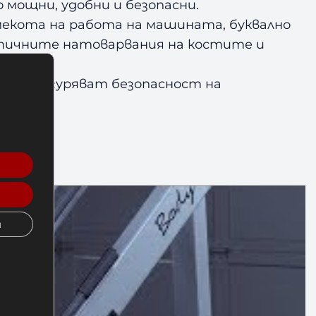
мощни, удобни и безопасни.
екота на работа на машината, буквално
атичните натоварвания на костите и
та и осигуряват безопасност на
и