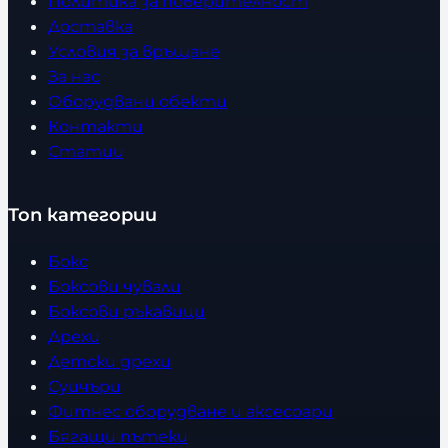
Политика за поверителност
Доставка
Условия за връщане
За нас
Оборудвани обекти
Контакти
Статии
Топ категории
Бокс
Боксови чували
Боксови ръкавици
Дрехи
Детски дрехи
Суичъри
Фитнес оборудване и аксесоари
Бягащи пътеки