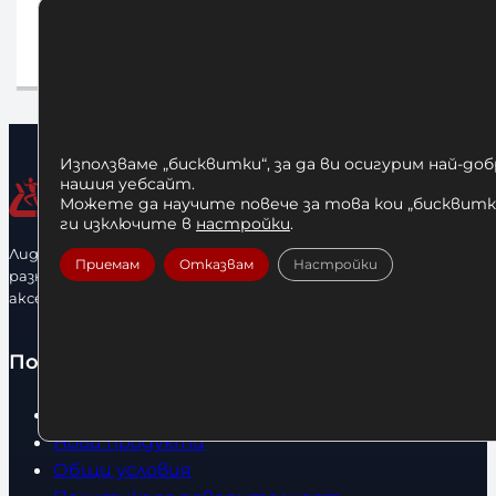
40,00
€
/ 7
170,00
€
/ 332,49 лв.
Опц
Опции
Използваме „бисквитки“, за да ви осигурим най-до
нашия уебсайт.
Можете да научите повече за това кои „бисквитки
ги изключите в
настройки
.
Лидерфитнес е водещ вносител и представител на голямо
Приемам
Отказвам
Настройки
разнообразие от бойна екипировка, фитнес уреди и
аксесоари.
Полезно
Начало
Нови продукти
Общи условия