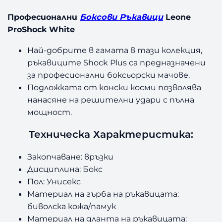
Професионални
Боксови Ръкавици
Leone
ProShock White
Най-добрите в гамата в тази колекция,
ръкавиците Shock Plus са предназначени
за професионални боксьорски мачове.
Подложката от конски косми позволява
нанасяне на решителни удари с пълна
мощност.
Техническа Характеристика:
Закопчаване: връзки
Дисциплина: Бокс
Пол: Унисекс
Материал на гърба на ръкавицата:
биволска кожа/памук
Материал на дланта на ръкавицата: