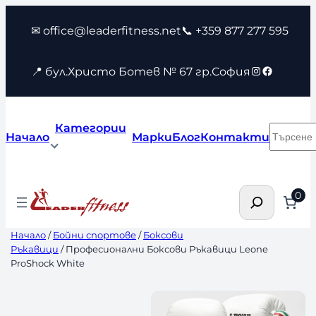
Към
✉ office@leaderfitness.net
📞 +359 877 277 595
съдържанието
Instagram
Faceboo
📍 бул.Христо Ботев № 67 гр.София
Категории
Търсен
Начало
Марки
Блог
Контакти
Търсене
0
Начало
/
Бойни спортове
/
Боксови
Ръкавици
/ Професионални Боксови Ръкавици Leone
ProShock White