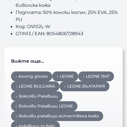
биволска кожа
Подплата: 50% конски косъм, 25% EVA, 25%
PU
Код: GN102L-W
GTIN13 / EAN: 8054806728943
Вижте още…
boxing gloves
LEONE
LEONE 1947
LEONE BULGARIA
LEONE БЪЛГАРИЯ
Боксови Ръкавици
Боксови Ръкавици LEONE
боксови ръкавици естествена кожа
ръкавици за бокс