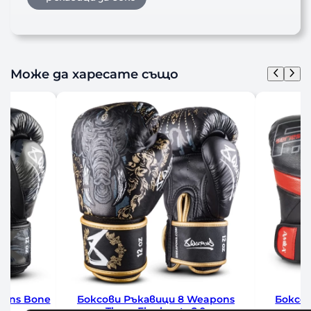
Може да харесате също
Боксови Ръкавици 8 Weapons
Боксови Ръкавиц
Three Elephants 2.0