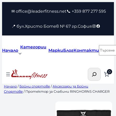
Към
✉ office@leaderfitness.net
📞 +359 877 277 595
съдържанието
Instagram
Faceboo
📍 бул.Христо Ботев № 67 гр.София
Категории
Търсен
Начало
Марки
Блог
Контакти
Търсене
0
Начало
/
Бойни спортове
/
Аксесоари за Бойни
Спортове
/ Протектор за Слабини RINGHORNS CHARGER