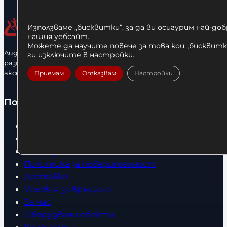
Използваме „бисквитки“, за да ви осигурим най-до
нашия уебсайт.
Можете да научите повече за това кои „бисквитки
Лидерфитнес е водещ вносител и представител на голямо
ги изключите в
настройки
.
разнообразие от бойна екипировка, фитнес уреди и
аксесоари.
Приемам
Отказвам
Настройки
Полезно
Начало
Нови продукти
Общи условия
Политика за поверителност
Доставка
Условия за връщане
За нас
Оборудвани обекти