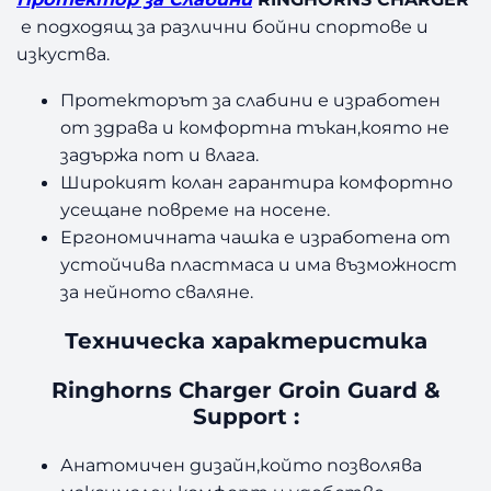
е подходящ за различни бойни спортове и
изкуства.
Протекторът за слабини е изработен
от здрава и комфортна тъкан,която не
задържа пот и влага.
Широкият колан гарантира комфортно
усещане повреме на носене.
Ергономичната чашка е изработена от
устойчива пластмаса и има възможност
за нейното сваляне.
Техническа характеристика
Ringhorns Charger Groin Guard &
Support :
Анатомичен дизайн,който позволява