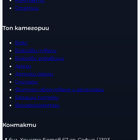
Контакти
Статии
Топ категории
Бокс
Боксови чували
Боксови ръкавици
Дрехи
Детски дрехи
Суичъри
Фитнес оборудване и аксесоари
Бягащи пътеки
Велоергометри
Контакти
📍
бул. Христо Ботев 67 гр. София / 1303