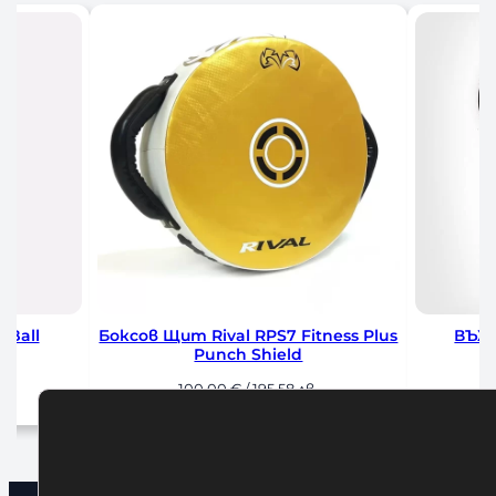
 Ball
Боксов Щит Rival RPS7 Fitness Plus
ВЪЖ
Punch Shield
100,00
€
/ 195,58 лв.
а
Добавяне в количката