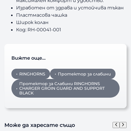
максимален комфорт и удобство.
Изработен от здрава и устойчива тъкан
Пластмасова чашка
Широк колан
Код: RH-00041-001
Вижте още…
RINGHORNS
Протектор за слабини
Протектор за Слабини RINGHORNS
CHARGER GROIN GUARD AND SUPPORT
BLACK
Може да харесате също