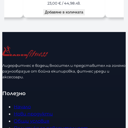
20,00
€
/ 39,12 лв.
2
Добавяне в количката
До
Лидерфитнес е водещ вносител и представител на голямо
разнообразие от бойна екипировка, фитнес уреди и
аксесоари.
Полезно
Начало
Нови продукти
Общи условия