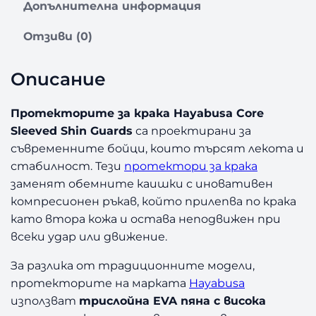
Допълнителна информация
Отзиви (0)
Описание
Протекторите за крака Hayabusa Core
Sleeved Shin Guards
са проектирани за
съвременните бойци, които търсят лекота и
стабилност. Тези
протектори за крака
заменят обемните каишки с иновативен
компресионен ръкав, който прилепва по крака
като втора кожа и остава неподвижен при
всеки удар или движение.
За разлика от традиционните модели,
протекторите на марката
Hayabusa
използват
трислойна EVA пяна с висока