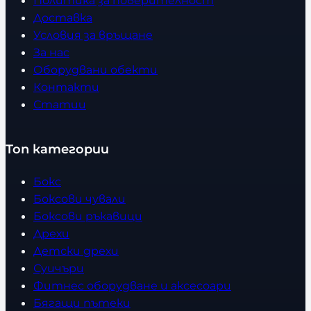
Политика за поверителност
Доставка
Условия за връщане
За нас
Оборудвани обекти
Контакти
Статии
Топ категории
Бокс
Боксови чували
Боксови ръкавици
Дрехи
Детски дрехи
Суичъри
Фитнес оборудване и аксесоари
Бягащи пътеки