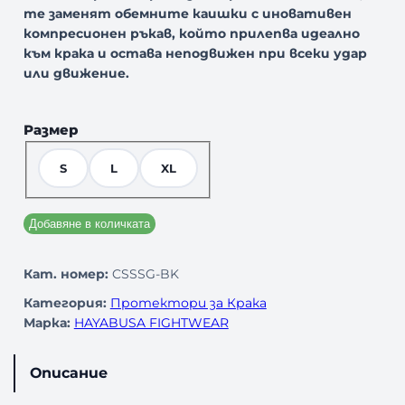
те заменят обемните каишки с иновативен
компресионен ръкав, който прилепва идеално
към крака и остава неподвижен при всеки удар
или движение.
Размер
S
L
XL
Добавяне в количката
Кат. номер:
CSSSG-BK
Категория:
Протектори за Крака
Марка:
HAYABUSA FIGHTWEAR
Описание