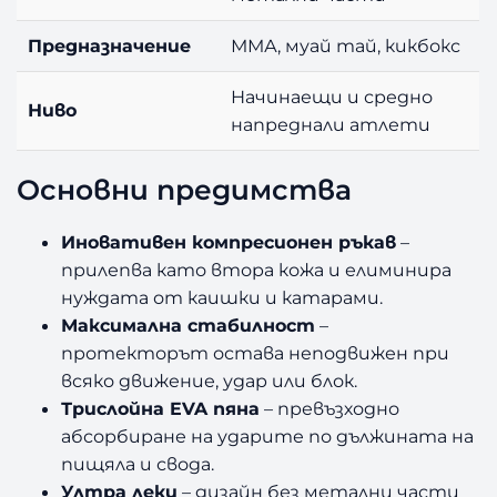
Предназначение
ММА, муай тай, кикбокс
Начинаещи и средно
Ниво
напреднали атлети
Основни предимства
Иновативен компресионен ръкав
–
прилепва като втора кожа и елиминира
нуждата от каишки и катарами.
Максимална стабилност
–
протекторът остава неподвижен при
всяко движение, удар или блок.
Трислойна EVA пяна
– превъзходно
абсорбиране на ударите по дължината на
пищяла и свода.
Ултра леки
– дизайн без метални части