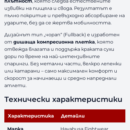
плътност
, която следва естествените
извивки на пищяла и свода. Резултатът е
пълно покритие и превъзходно абсорбиране на
ударите, без да се жертва мобилността.
Дизайнът тип „чорап“ (Fullback) е изработен
от
дишаща компресионна плетка
, която
отвежда влагата и поддържа краката сухи
дори по време на най-интензивните
спаринги. Без метални части, велкро лепенки
или катарами – само максимален комфорт и
скорост за начинаещи и средно напреднали
атлети.
Технически характеристики
Характеристика
Детайли
Марка
Hayabusa Fightwear