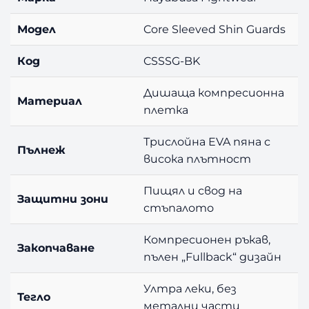
Модел
Core Sleeved Shin Guards
Код
CSSSG-BK
Дишаща компресионна
Материал
плетка
Трислойна EVA пяна с
Пълнеж
висока плътност
Пищял и свод на
Защитни зони
стъпалото
Компресионен ръкав,
Закопчаване
пълен „Fullback“ дизайн
Ултра леки, без
Тегло
метални части