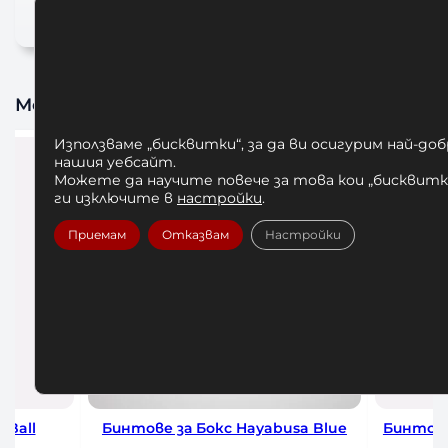
Може да харесате също
Използваме „бисквитки“, за да ви осигурим най-до
нашия уебсайт.
Можете да научите повече за това кои „бисквитки
ги изключите в
настройки
.
Приемам
Отказвам
Настройки
a Blue
Бинтове за Бокс Hayabusa Gauze
Бинтове з