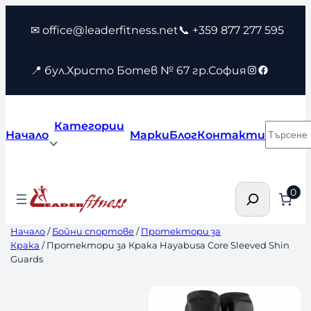
Към
✉ office@leaderfitness.net
📞 +359 877 277 595
съдържанието
Instagram
Faceboo
📍 бул.Христо Ботев № 67 гр.София
Категории
Търсен
Начало
Марки
Блог
Контакти
Търсене
0
Начало
/
Бойни спортове
/
Протектори за
Крака
/ Протектори за Крака Hayabusa Core Sleeved Shin
Guards