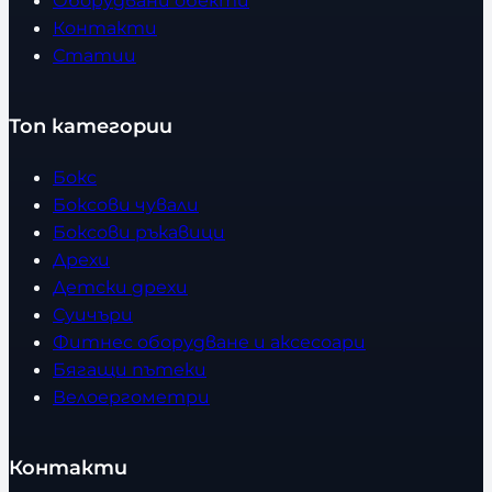
Оборудвани обекти
Контакти
Статии
Топ категории
Бокс
Боксови чували
Боксови ръкавици
Дрехи
Детски дрехи
Суичъри
Фитнес оборудване и аксесоари
Бягащи пътеки
Велоергометри
Контакти