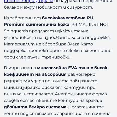
протектори за крака
осигуряват перфектния
баланс между мобилност и сигурност.
Изработени от
висококачествена PU
Premium синтетична кожа
, PRIMAL INSTINCT
Shinguards предлагат изключителна
устойчивост на износване и лесна поддръжка.
Материалът не абсорбира влага, като
поддържа протекторите свежи и хигиенични
дори след дълги тренировки.
Вътрешната
многослойна EVA пяна с висок
коефициент на абсорбция
равномерно
разпределя удара по цялата повърхност,
минимизирайки риска от контузии при
пищяла и стъпалото. Анатомичната форма
следва естествените контури на крака, а
двойната велкро система
и еластичните
ленти под стъпалото гарантират стабилна