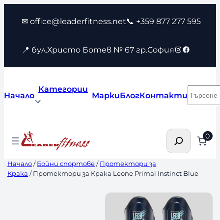
Към
✉ office@leaderfitness.net
📞 +359 877 277 595
съдържанието
Instagram
Faceboo
📍 бул.Христо Ботев № 67 гр.София
Категории
Търсен
Начало
Марки
Блог
Контакти
Търсене
0
Начало
/
Бойни спортове
/
Протектори за
Крака
/ Протектори за Крака Leone Primal Instinct Blue