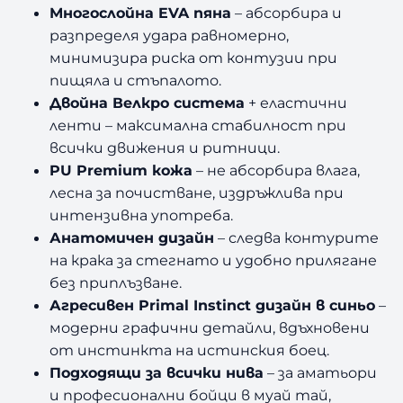
Многослойна EVA пяна
– абсорбира и
разпределя удара равномерно,
минимизира риска от контузии при
пищяла и стъпалото.
Двойна Велкро система
+ еластични
ленти – максимална стабилност при
всички движения и ритници.
PU Premium кожа
– не абсорбира влага,
лесна за почистване, издръжлива при
интензивна употреба.
Анатомичен дизайн
– следва контурите
на крака за стегнато и удобно прилягане
без приплъзване.
Агресивен Primal Instinct дизайн в синьо
–
модерни графични детайли, вдъхновени
от инстинкта на истинския боец.
Подходящи за всички нива
– за аматьори
и професионални бойци в муай тай,