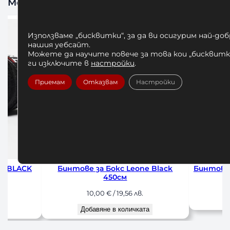
Може да харесате също
Използваме „бисквитки“, за да ви осигурим най-до
нашия уебсайт.
Можете да научите повече за това кои „бисквитки
ги изключите в
настройки
.
Приемам
Отказвам
Настройки
Black
Бинтове за Бокс Leone Blue 350 см
Бинтове 
7,00
€
/ 13,69 лв.
Добавяне в количката
До