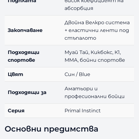
Подплата
висок коефициент на
абсорбция
Двойна Велкро система
Закопчаване
+ еластични ленти под
стъпалото
Подходящи
Муай Тай, Кикбокс, К1,
спортове
ММА, бойни спортове
Цвят
Син / Blue
Аматьори и
Подходящи за
професионални бойци
Серия
Primal Instinct
Основни предимства