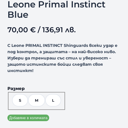
Leone Primal Instinct
Blue
70,00
€
/ 136,91 лв.
С Leon
e
PRIMAL INSTINCT Shinguards всеки удар е
под контрол, а защитата
–
на най-високо ниво.
Избери да тренираш със стил и увереност
–
защото истинските бойци следват своя
инстинкт!
Размер
S
M
L
Добавяне в количката