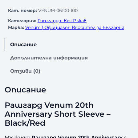
Кат. номер:
VENUM-06100-100
Категория:
Рашгард с Къс Ръкав
Марка:
Venum | Официален Вносител за България
Описание
Допълнителна информация
Отзиви (0)
Описание
Рашгард Venum 20th
Anniversary Short Sleeve –
Black/Red
Мъжкият
Рашгард Venum 20th Anniversary
с