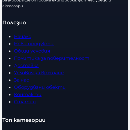
разнообразие от бойна екипировка, фитнес уреди и
аксесоари.
Полезно
Начало
Нови продукти
Общи условия
Политика за поверителност
Доставка
Условия за връщане
За нас
Оборудвани обекти
Контакти
Статии
Топ категории