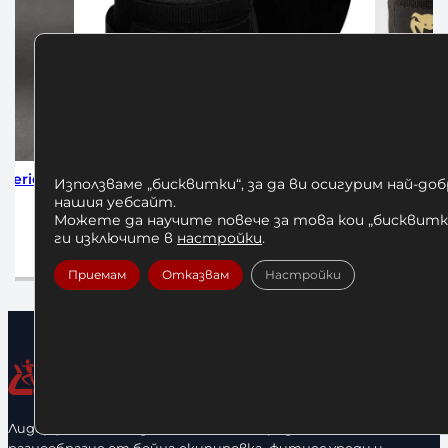
 Black
Бинтове за Бокс Venum 4м
Бинтове за
Използваме „бисквитки“, за да ви осигурим най-до
Black/Gold
нашия уебсайт.
1
Можете да научите повече за това кои „бисквитки
12,00
€
/ 23,47 лв.
ги изключите в
настройки
.
До
Добавяне в количката
Приемам
Отказвам
Настройки
Лидерфитнес е водещ вносител и представител на голямо