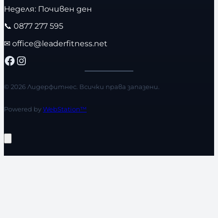
Неделя: Почивен ден
📞
0877 277 595
✉
office@leaderfitness.net
Facebook
Instagram
© 2026 Лидерфитнес. Всички права запазени.
Powered by
WebStation™