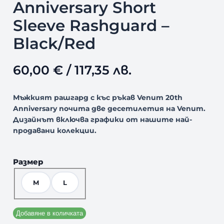
Anniversary Short
Sleeve Rashguard –
Black/Red
60,00
€
/ 117,35 лв.
Мъжкият рашгард с къс ръкав Venum 20th
Anniversary почита две десетилетия на Venum.
Дизайнът включва графики от нашите най-
продавани колекции.
Размер
M
L
Добавяне в количката