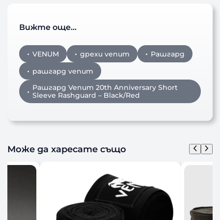
Вижте още…
VENUM
дрехи venum
Рашгард
рашгард venum
Рашгард Venum 20th Anniversary Short
Sleeve Rashguard – Black/Red
Може да харесате също