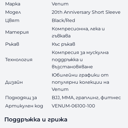
Марка
Venum
Модел
20th Anniversary Short Sleeve
Цвят
Black/Red
Компресионна, лека и
Материя
гъвкава
Ръкав
Къс ръкав
Компресия за мускулна
Технология
поддръжка и
възстановяване
Юбилейни графики от
Дизайн
популярни колекции на
Venum
Подходящ за
BJJ, ММА, граплинг, фитнес
Артикулен код
VENUM-06100-100
Поддръжка и грижа