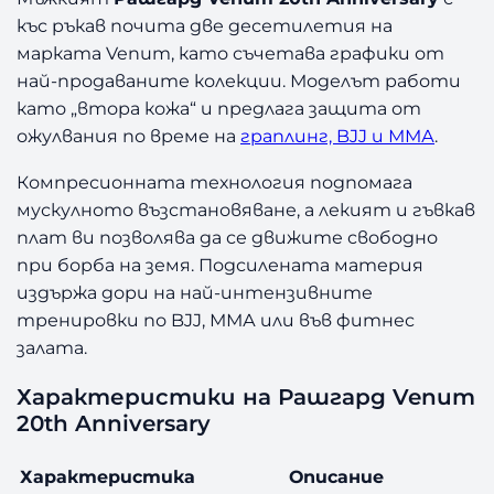
къс ръкав почита две десетилетия на
марката Venum, като съчетава графики от
най-продаваните колекции. Моделът работи
като „втора кожа“ и предлага защита от
ожулвания по време на
граплинг, BJJ и ММА
.
Компресионната технология подпомага
мускулното възстановяване, а лекият и гъвкав
плат ви позволява да се движите свободно
при борба на земя. Подсилената материя
издържа дори на най-интензивните
тренировки по BJJ, ММА или във фитнес
залата.
Характеристики на Рашгард Venum
20th Anniversary
Характеристика
Описание