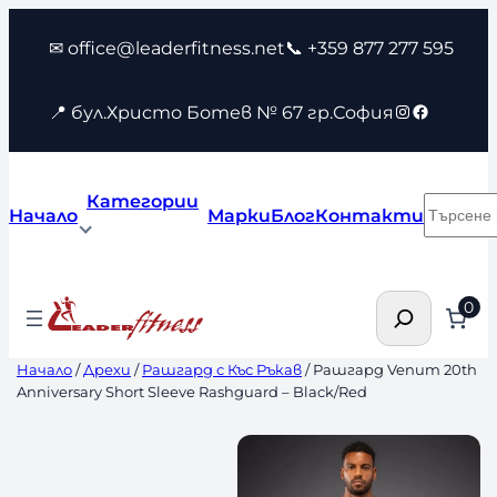
Към
✉ office@leaderfitness.net
📞 +359 877 277 595
съдържанието
Instagram
Faceboo
📍 бул.Христо Ботев № 67 гр.София
Категории
Търсен
Начало
Марки
Блог
Контакти
Търсене
0
Начало
/
Дрехи
/
Рашгард с Къс Ръкав
/ Рашгард Venum 20th
Anniversary Short Sleeve Rashguard – Black/Red