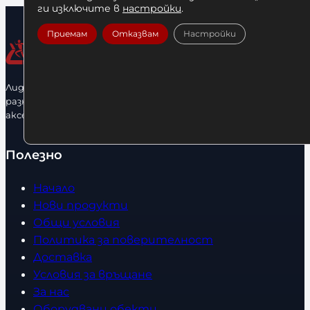
ги изключите в
настройки
.
Приемам
Отказвам
Настройки
Лидерфитнес е водещ вносител и представител на голямо
разнообразие от бойна екипировка, фитнес уреди и
аксесоари.
Полезно
Начало
Нови продукти
Общи условия
Политика за поверителност
Доставка
Условия за връщане
За нас
Оборудвани обекти