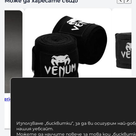
Може да харесате също
 Black
Бинтове за Бокс Venum Black 2.5м
БИНТО
HADW
10,00
€
/ 19,56 лв.
1
Добавяне в количката
Използваме „бисквитки“, за да ви осигурим най-до
До
нашия уебсайт.
Можете да научите повече за това кои „бисквитки