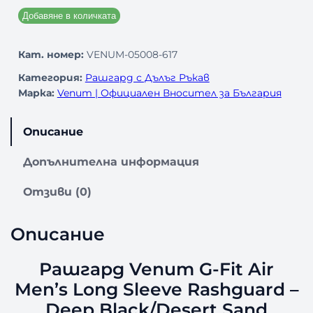
Добавяне в количката
Кат. номер:
VENUM-05008-617
Категория:
Рашгард с Дълъг Ръкав
Марка:
Venum | Официален Вносител за България
Описание
Допълнителна информация
Отзиви (0)
Описание
Рашгард Venum G-Fit Air
Men’s Long Sleeve Rashguard –
Deep Black/Desert Sand