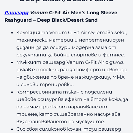
Рашгард
Venum
G-Fit Air Men’s Long Sleeve
Rashguard – Deep Black/Desert Sand
Колекцията Venum G-Fit Air съчетава леки,
технически материи и непретенциозен
дизайн, за да осигури модерна гама от
резултати за бойни спортове и фитнес.
Мъжкият рашгард Venum G-Fit Air с дълъг
ръкав е проектиран за комфорт и свобода
на движение по време на жиу-джицу, ММА
и силови тренировки.
Компресионната тъкан с подсилени
шевове осигурява ефект на втора кожа, за
да намали риска от нараняване от
триене, като същевременно насърчава
възстановяването на мускулите.
Със своя силиконов колан, този рашгард