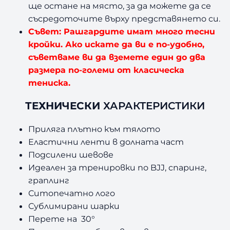
ще остане на място, за да можете да се
съсредоточите върху представянето си.
Съвет: Рашгардите имат много тесни
кройки. Ако искате да ви е по-удобно,
съветваме ви да вземете един до два
размера по-големи от класическа
тениска.
ТЕХНИЧЕСКИ
ХАРАКТЕРИСТИКИ
Приляга плътно към тялото
Еластични ленти в долната част
Подсилени шевове
Идеален за тренировки по BJJ, спаринг,
граплинг
Ситопечатно лого
Сублимирани шарки
Перете на 30°