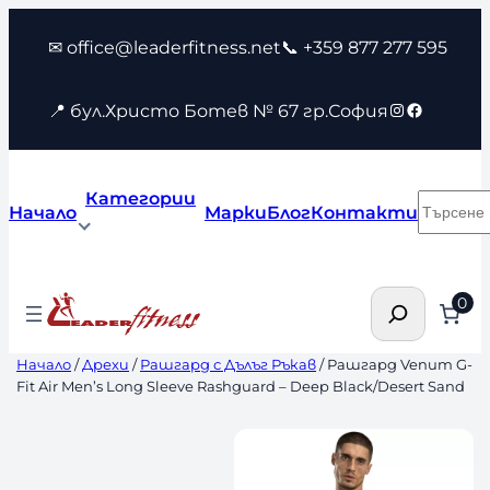
Към
✉ office@leaderfitness.net
📞 +359 877 277 595
съдържанието
Instagram
Faceboo
📍 бул.Христо Ботев № 67 гр.София
Категории
Търсен
Начало
Марки
Блог
Контакти
Търсене
0
Начало
/
Дрехи
/
Рашгард с Дълъг Ръкав
/ Рашгард Venum G-
Fit Air Men’s Long Sleeve Rashguard – Deep Black/Desert Sand