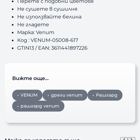
Перете с подобни цветове
Не сушете в сушилня
Не използвайте белина
Не гладете
Марка: Venum
Код : VENUM-05008-617
GTIN13 / EAN: 3611441897226
Вижте още…
VENUM
дрехи venum
Рашгард
рашгард venum