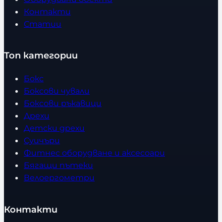
Контакти
Статии
Топ категории
Бокс
Боксови чували
Боксови ръкавици
Дрехи
Детски дрехи
Суичъри
Фитнес оборудване и аксесоари
Бягащи пътеки
Велоергометри
Контакти