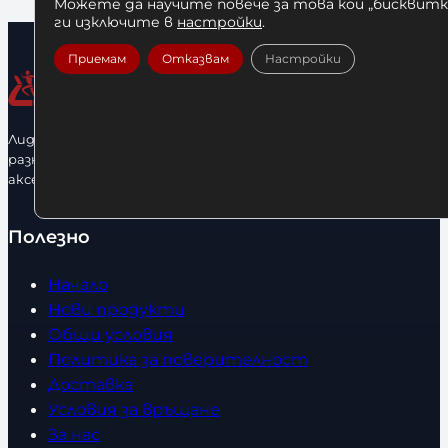
Можете да научите повече за това кои „бисквитки
ги изключите в
настройки
.
Приемам
Отказвам
Настройки
Лидерфитнес е водещ вносител и представител на голямо
разнообразие от бойна екипировка, фитнес уреди и
аксесоари.
Полезно
Начало
Нови продукти
Общи условия
Политика за поверителност
Доставка
Условия за връщане
За нас