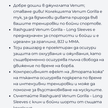
Добре дошли в джунглата Venum;
ставаме диви! Колекцията Venum Gorilla е
тук, за да вдъхнови дивата природа във
вашите тренировки по бойни спортове.
Rashguard Venum Gorilla – Long Sleeves е
предназначен за спортисти и бойци и е
идеален за граплинг, BJJ и MMA.
Този рашгард е проектиран да осигури
защита от охлузвания и ожулвания, като
същевременно осигурява пълна свобода на
движение по време на борба.
Компресивният ефект на „втората кожа“
на тъканта осигурява подкрепа по време
на интензивни тренировки и може да
помогне за възстановяване на мускулите.
Съчетайте Rashguard Venum Gorilla – Long
Sleeves с клин и бойни шорти от същата
колекция.