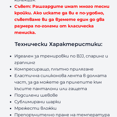
Съвет: Рашгардите имат много тесни
кройки. Ако искате да ви е по-удобно,
съветваме ви да вземете един до два
размера по-големи от класическа
тениска.
Технически Характеристики:
Идеален за тренировки по BJJ, спаринг и
граплинг
Компресиращо, плътно прилягане
Еластична силиконова лента в долната
част, за да можете да прилепите към
късите панталони или гащета
Подсилени шевове
Сублимирани шарки
Мрежести вложки
Препоръчително пране на температура