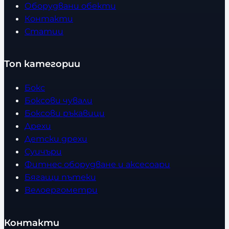
Оборудвани обекти
Контакти
Статии
Топ категории
Бокс
Боксови чували
Боксови ръкавици
Дрехи
Детски дрехи
Суичъри
Фитнес оборудване и аксесоари
Бягащи пътеки
Велоергометри
Контакти