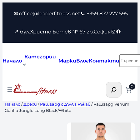
Към
✉ office@leaderfitness.net
📞 +359 877 277 595
съдържанието
Instagram
Faceboo
📍 бул.Христо Ботев № 67 гр.София
Категории
Търсен
Начало
Марки
Блог
Контакти
Търсене
0
Начало
/
Дрехи
/
Рашгард с Дълъг Ръкав
/ Рашгард Venum
Gorilla Jungle Long Black/White