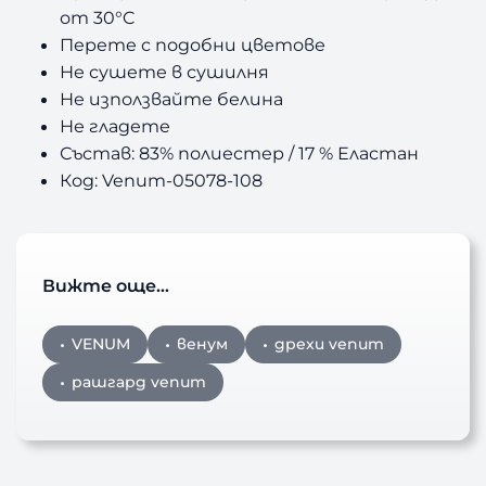
от 30°C
Перете с подобни цветове
Не сушете в сушилня
Не използвайте белина
Не гладете
Състав: 83% полиестер / 17 % Еластан
Код: Venum-05078-108
Вижте още…
VENUM
венум
дрехи venum
рашгард venum