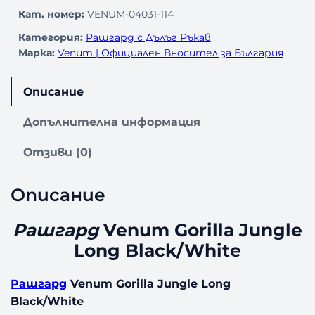
Кат. номер:
VENUM-04031-114
Категория:
Рашгард с Дълъг Ръкав
Марка:
Venum | Официален Вносител за България
Описание
Допълнителна информация
Отзиви (0)
Описание
Рашгард
Venum Gorilla Jungle
Long Black/White
Рашгард
Venum Gorilla Jungle Long
Black/White