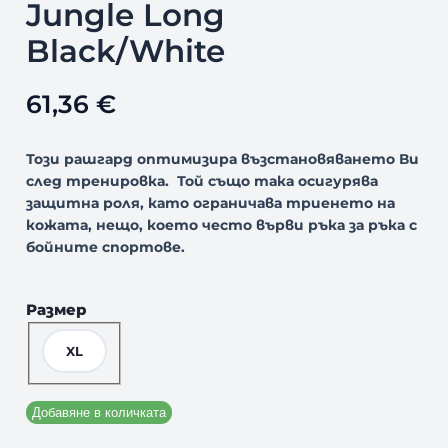
Jungle Long
Black/White
61,36
€
Този рашгард оптимизира възстановяването Ви
след тренировка. Той също така осигурява
защитна роля, като ограничава триенето на
кожата, нещо, което често върви ръка за ръка с
бойните спортове.
Размер
XL
Добавяне в количката