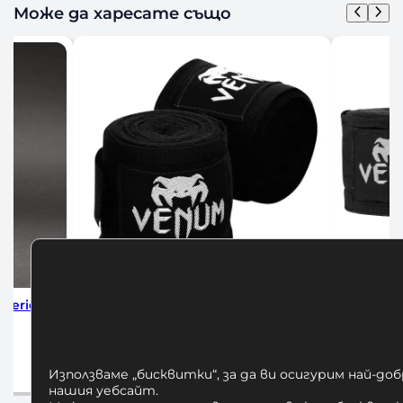
Може да харесате също
 Series
Бинтове за Бокс Venum 4м Black
Бинтове 
12,00
€
Добавяне в количката
Използваме „бисквитки“, за да ви осигурим най-до
а
нашия уебсайт.