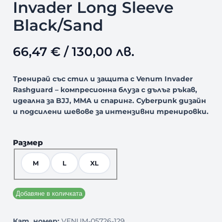
Invader Long Sleeve
Black/Sand
66,47
€
/ 130,00 лв.
Тренирай със стил и защита с Venum Invader
Rashguard
–
компресионна блуза с дълъг ръкав,
идеална за BJJ, MMA и спаринг. Cyberpunk дизайн
и подсилени шевове за интензивни тренировки.
Размер
M
L
XL
Добавяне в количката
Кат. номер:
VENUM-05726-129