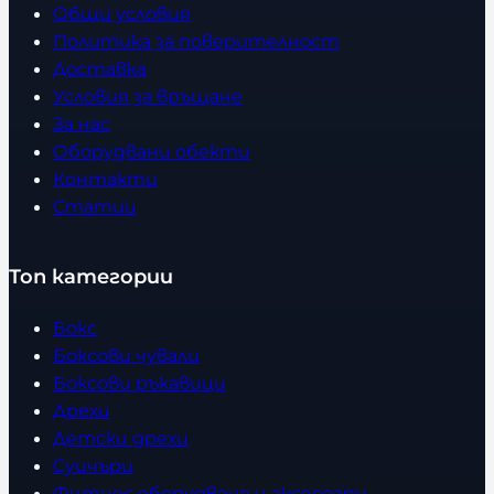
Общи условия
Политика за поверителност
Доставка
Условия за връщане
За нас
Оборудвани обекти
Контакти
Статии
Топ категории
Бокс
Боксови чували
Боксови ръкавици
Дрехи
Детски дрехи
Суичъри
Фитнес оборудване и аксесоари