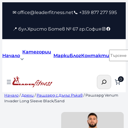
Към
✉ office@leaderfitness.net
📞 +359 877 277 595
съдържанието
Instagram
Faceboo
📍 бул.Христо Ботев № 67 гр.София
Категории
Търсен
Начало
Марки
Блог
Контакти
Търсене
0
Начало
/
Дрехи
/
Рашгард с Дълъг Ръкав
/ Рашгард Venum
Invader Long Sleeve Black/Sand