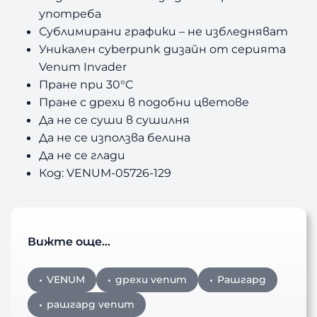
употреба
Сублимирани графики
–
не избледняват
Уникален cyberpunk дизайн от серията
Venum Invader
Пране при 30
°C
Пране с дрехи в подобни цветове
Да не се суши в сушилня
Д
а не се използва белина
Да не се глади
Код: VENUM-05726-129
Вижте още…
VENUM
дрехи venum
Рашгард
рашгард venum