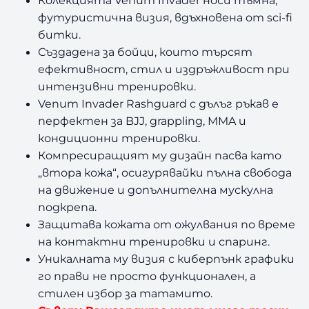
футуристична визия, вдъхновена от sci-fi
битки.
Създадена за бойци, които търсят
ефективност, стил и издръжливост при
интензивни тренировки.
Venum Invader Rashguard с дълъг ръкав е
перфектен за BJJ, grappling, MMA и
кондиционни тренировки.
Компресиращият му дизайн пасва като
„
втора кожа“, осигурявайки пълна свобода
на движение и допълнителна мускулна
подкрепа.
Защитава кожата от ожулвания по време
на контактни тренировки и спаринг.
Уникалната му визия с киберпънк графики
го прави не просто функционален, а
стилен избор за татамито.