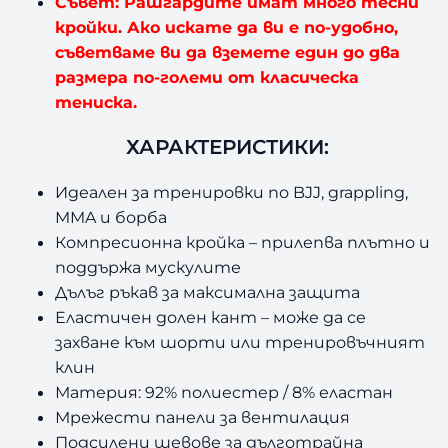
Съвет: Рашгардите имат много тесни
кройки. Ако искате да ви е по-удобно,
съветваме ви да вземете един до два
размера по-големи от класическа
тениска.
ХАРАКТЕРИСТИКИ:
Идеален за тренировки по BJJ, grappling,
MMA и борба
Компресионна кройка
–
прилепва плътно и
поддържа мускулите
Дълъг ръкав за максимална защита
Еластичен долен кант
–
може да се
захване към шорти или тренировъчният
клин
Материя: 92% полиестер / 8% еластан
Мрежести панели за вентилация
Подсилени шевове за дълготрайна