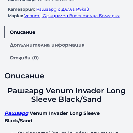
Категория:
Рашгард с Дълъг Ръкав
Марка:
Venum | Официален Вносител за България
Описание
Допълнителна информация
Отзиви (0)
Описание
Рашгард Venum Invader Long
Sleeve Black/Sand
Рашгард
Venum Invader Long Sleeve
Black/Sand
Колекцията Venum Invader носи тъмна,