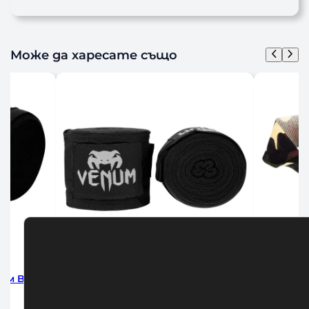
Може да харесате също
интове за Бокс Venum Black 2.5м
Бинтове за Бокс Ve
Camo 250с
10,00
€
/ 19,56 лв.