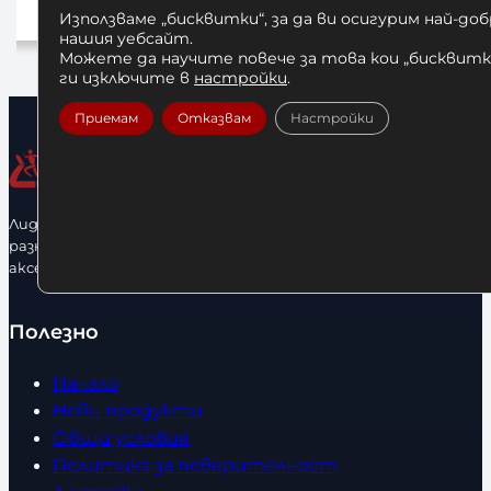
10,00
€
/ 19,56 
Използваме „бисквитки“, за да ви осигурим най-до
Добавяне в количката
нашия уебсайт.
Добавяне в коли
Можете да научите повече за това кои „бисквитки
ги изключите в
настройки
.
Приемам
Отказвам
Настройки
Лидерфитнес е водещ вносител и представител на голямо
разнообразие от бойна екипировка, фитнес уреди и
аксесоари.
Полезно
Начало
Нови продукти
Общи условия
Политика за поверителност