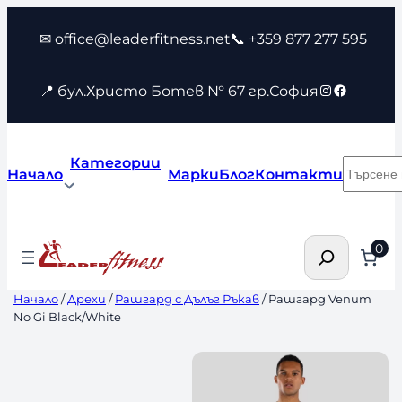
Към
✉ office@leaderfitness.net
📞 +359 877 277 595
съдържанието
Instagram
Faceboo
📍 бул.Христо Ботев № 67 гр.София
Категории
Търсен
Начало
Марки
Блог
Контакти
Търсене
0
Начало
/
Дрехи
/
Рашгард с Дълъг Ръкав
/ Рашгард Venum
No Gi Black/White