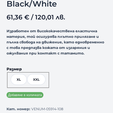
Black/White
61,36
€
/ 120,01 лв.
Изработен от висококачествена еластична
материя, той осигурява плътно прилягане и
пълна свобода на движение, като едновременно
с това предпазва кожата от изгаряния и
ожулвания при контакт с татамито.
Размер
XL
XXL
Добавяне в количката
Кат. номер:
VENUM-05914-108