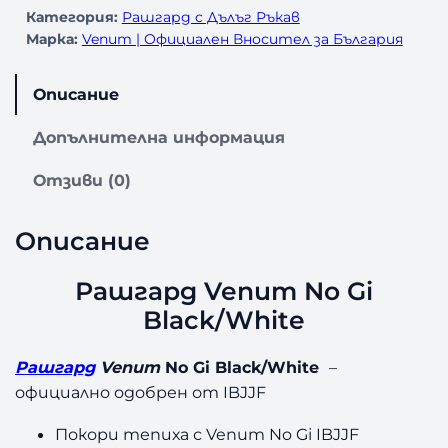
Категория:
Рашгард с Дълъг Ръкав
Марка:
Venum | Официален Вносител за България
Описание
Допълнителна информация
Отзиви (0)
Описание
Рашгард Venum No Gi
Black/White
Рашгард
Venum
No Gi Black/White
–
официално одобрен от IBJJF
Покори тепиха с Venum No Gi IBJJF