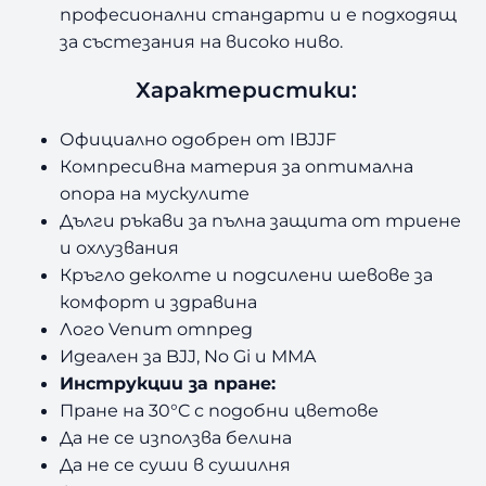
професионални стандарти и е подходящ
за състезания на високо ниво.
Характеристики:
Официално одобрен от IBJJF
Компресивна материя за оптимална
опора на мускулите
Дълги ръкави за пълна защита от триене
и охлузвания
Кръгло деколте и подсилени шевове за
комфорт и здравина
Лого Venum отпред
Идеален за BJJ, No Gi и MMA
Инструкции за пране:
Пране на 30
°C
с подобни цветове
Да не се използва белина
Да не се суши в сушилня