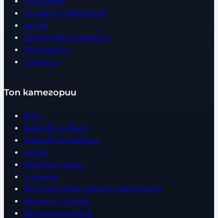
Доставка
Условия за връщане
За нас
Оборудвани обекти
Контакти
Статии
Топ категории
Бокс
Боксови чували
Боксови ръкавици
Дрехи
Детски дрехи
Суичъри
Фитнес оборудване и аксесоари
Бягащи пътеки
Велоергометри