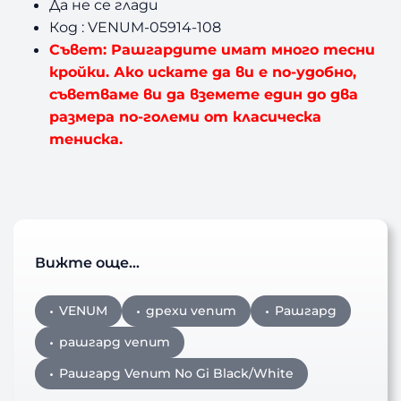
Да не се глади
Код : VENUM-05914-108
Съвет: Рашгардите имат много тесни
кройки. Ако искате да ви е по-удобно,
съветваме ви да вземете един до два
размера по-големи от класическа
тениска.
Вижте още…
VENUM
дрехи venum
Рашгард
рашгард venum
Рашгард Venum No Gi Black/White