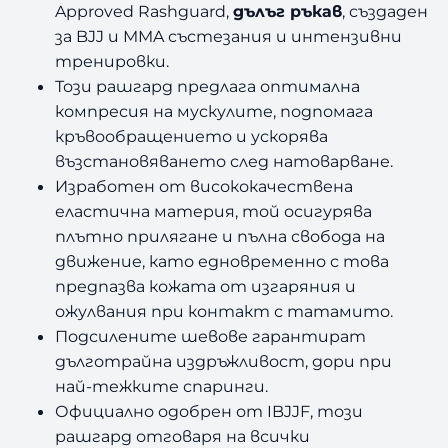
Approved Rashguard,
дълъг ръкав
, създаден
за BJJ и MMA състезания и интензивни
тренировки.
Този рашгард предлага оптимална
компресия на мускулите, подпомага
кръвообращението и ускорява
възстановяването след натоварване.
Изработен от висококачествена
еластична материя, той осигурява
плътно прилягане и пълна свобода на
движение, като едновременно с това
предпазва кожата от изгаряния и
ожулвания при контакт с татамито.
Подсилените шевове гарантират
дълготрайна издръжливост, дори при
най-тежките спаринги.
Официално одобрен от IBJJF, този
рашгард отговаря на всички