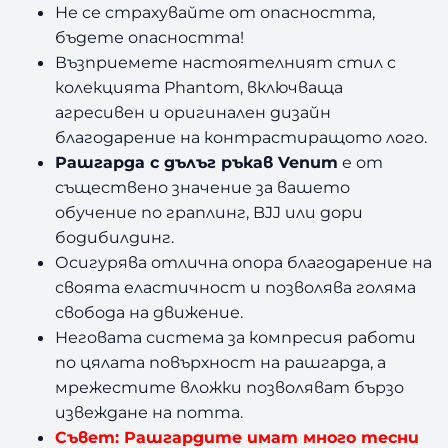
Не се страхувайте от опасността,
€
5
бъдете опасността!
Възприемете настоятелният стил с
/
,
колекцията Phantom, включваща
1
9
агресивен и оригинален дизайн
благодарение на контрастиращото лого.
2
9
Рашгарда с дълъг ръкав Venum
е от
0
съществено значение за вашето
обучение по граплинг, BJJ или дори
,
л
бодибилдинг.
0
в
Осигурява отлична опора благодарение на
своята еластичност и позволява голяма
1
.
свобода на движение.
Неговата система за компресия работи
.
по цялата повърхност на рашгарда, а
л
мрежестите вложки позволяват бързо
извеждане на потта.
в
Съвет: Рашгардите имат много тесни