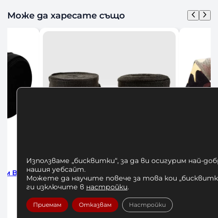
Може да харесате също
Използваме „бисквитки“, за да ви осигурим най-до
нашия уебсайт.
m 4м
Бинтове за Бокс Venum Forest
БИНТО
Можете да научите повече за това кои „бисквитки
Camo 250см
HADW
ги изключите в
настройки
.
10,00
€
Приемам
Отказвам
Настройки
/ 19,56 лв.