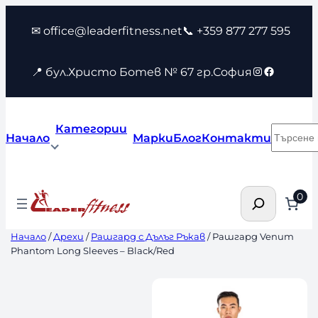
Към
✉ office@leaderfitness.net
📞 +359 877 277 595
съдържанието
Instagram
Faceboo
📍 бул.Христо Ботев № 67 гр.София
Категории
Търсен
Начало
Марки
Блог
Контакти
Търсене
0
Начало
/
Дрехи
/
Рашгард с Дълъг Ръкав
/ Рашгард Venum
Phantom Long Sleeves – Black/Red