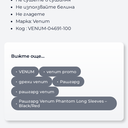
Не използвайте белина
Не гладете
Марка: Venum
Код : VENUM-04691-100
Вижте още…
VENUM
venum promo
дрехи venum
Рашгард
рашгард venum
Рашгард Venum Phantom Long Sleeves –
Black/Red