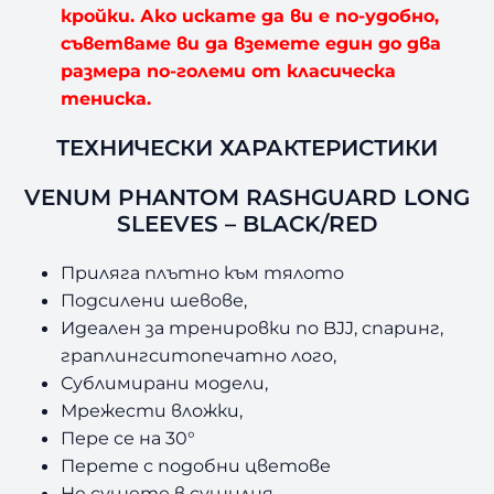
.
кройки. Ако искате да ви е по-удобно,
съветваме ви да вземете един до два
.
размера по-големи от класическа
тениска.
ТЕХНИЧЕСКИ ХАРАКТЕРИСТИКИ
VENUM PHANTOM RASHGUARD LONG
SLEEVES – BLACK/RED
Приляга плътно към тялото
Подсилени шевове,
Идеален за тренировки по BJJ, спаринг,
граплингситопечатно лого,
Сублимирани модели,
Мрежести вложки,
Пере се на 30°
Перете с подобни цветове
Не сушете в сушилня