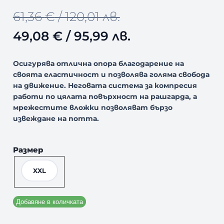
Н
O
Т
А
61,36
€
/ 120,01 лв.
М
А
r
е
49,08
€
/ 95,99 лв.
Л
Е
i
к
Н
Осигурява отлична опора благодарение на
И
g
у
своята еластичност и позволява голяма свобода
Е
на движение. Неговата система за компресия
i
щ
работи по цялата повърхност на рашгарда, а
мрежестите вложки позволяват бързо
n
а
извеждане на потта.
a
т
l
а
Размер
p
ц
XXL
r
е
Добавяне в количката
i
н