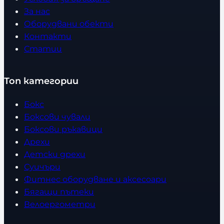
За нас
Оборудвани обекти
Контакти
Статии
Топ категории
Бокс
Боксови чували
Боксови ръкавици
Дрехи
Детски дрехи
Суичъри
Фитнес оборудване и аксесоари
Бягащи пътеки
Велоергометри