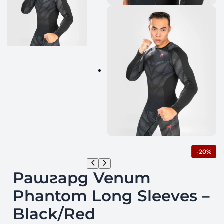
П
-20%
Р
О
Рашгард Venum
Д
У
Phantom Long Sleeves –
К
Т
Black/Red
С