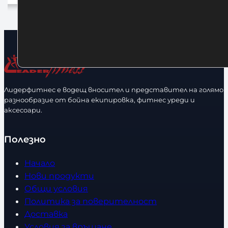
Добавяне в количката
До
Лидерфитнес е водещ вносител и представител на голямо
разнообразие от бойна екипировка, фитнес уреди и
аксесоари.
Полезно
Начало
Нови продукти
Общи условия
Политика за поверителност
Доставка
Условия за връщане