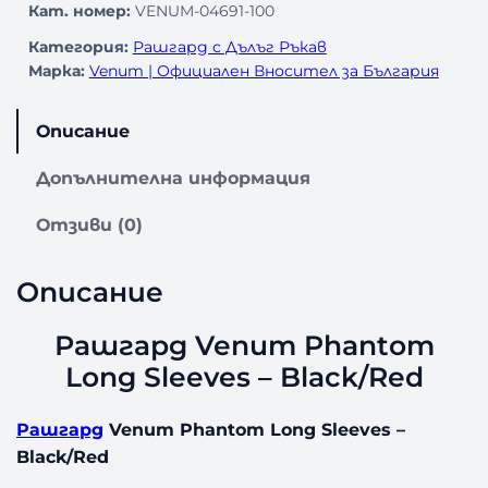
c
а
Кат. номер:
VENUM-04691-100
Категория:
Рашгард с Дълъг Ръкав
e
е
Марка:
Venum | Официален Вносител за България
w
:
Описание
a
4
Допълнителна информация
s
9
:
,
Отзиви (0)
6
0
Описание
1
8
Рашгард Venum Phantom
,
Long Sleeves – Black/Red
3
€
Рашгард
Venum Phantom Long Sleeves –
6
/
Black/Red
9