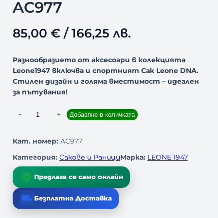
AC977
85,00
€
/ 166,25 лв.
Разнообразието от аксесоари в колекцията
Leone1947 включва и спортният Сак Leone DNA.
Стилен дизайн и голяма вместимост – идеален
за пътувания!
к
−
+
Добавяне в количката
о
л
Кат. номер:
AC977
и
Категория:
Сакове и Раници
Марка:
LEONE 1947
ч
е
Предлага се само онлайн
с
т
Безплатна Доставка
в
о