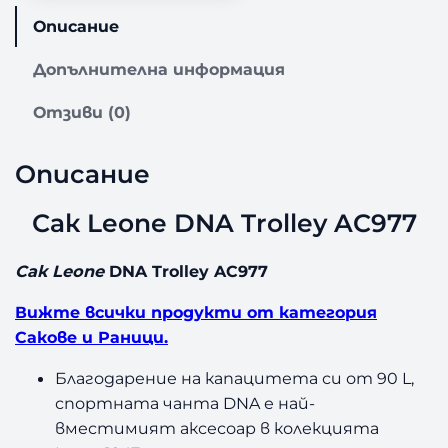
з
Описание
а
С
Допълнителна информация
а
к
Отзиви (0)
L
e
o
Описание
n
e
Сак Leone DNA Trolley AC977
D
N
Сак Leone
DNA Trolley AC977
A
T
Вижте всички продукти от категория
r
Сакове и Раници.
o
l
Благодарение на капацитета си от 90 L,
l
спортната чанта DNA е най-
e
y
вместимият аксесоар в колекцията