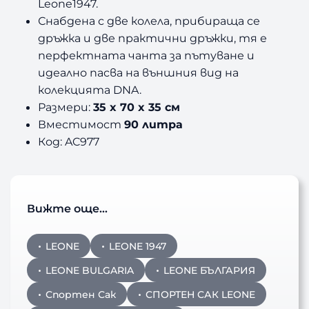
A
Leone1947.
C
Снабдена с две колела, прибираща се
9
дръжка и две практични дръжки, тя е
7
перфектната чанта за пътуване и
7
идеално пасва на външния вид на
колекцията DNA.
Размери:
35 x 70 x 35 см
Вместимост
90 литра
Код: AC977
Вижте още…
LEONE
LEONE 1947
LEONE BULGARIA
LEONE БЪЛГАРИЯ
Спортен Сак
СПОРТЕН САК LEONE