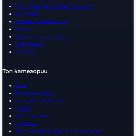
Политика за поверителност
Доставка
Условия за връщане
За нас
Оборудвани обекти
Контакти
Статии
Топ категории
Бокс
Боксови чували
Боксови ръкавици
Дрехи
Детски дрехи
Суичъри
Фитнес оборудване и аксесоари