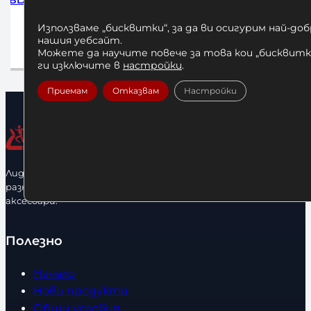
E BLACK
Бинтове за Бокс Leone Black
Бинтове 
450см
Използваме „бисквитки“, за да ви осигурим най-до
10,00
€
/ 19,56 лв.
нашия уебсайт.
Можете да научите повече за това кои „бисквитки
а
Добавяне в количката
ги изключите в
настройки
.
Приемам
Отказвам
Настройки
Лидерфитнес е водещ вносител и представител на голямо
разнообразие от бойна екипировка, фитнес уреди и
аксесоари.
Полезно
Начало
Нови продукти
Общи условия