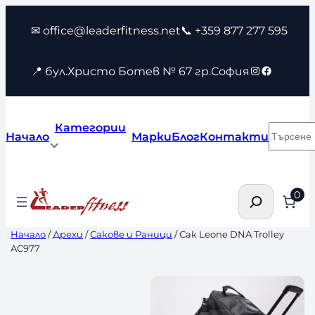
Към
✉ office@leaderfitness.net
📞 +359 877 277 595
съдържанието
Instagram
Faceboo
📍 бул.Христо Ботев № 67 гр.София
Категории
Търсен
Начало
Марки
Блог
Контакти
Търсене
0
Начало
/
Дрехи
/
Сакове и Раници
/ Сак Leone DNA Trolley
AC977