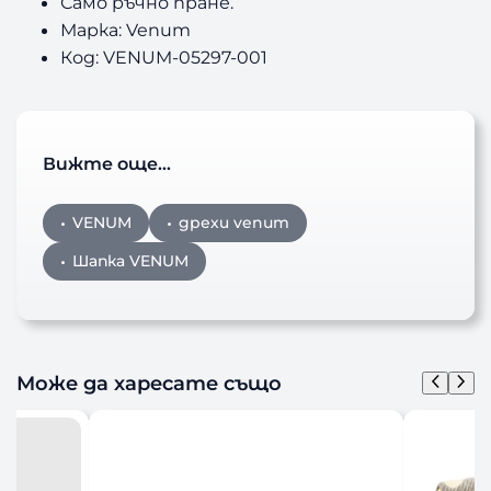
Само ръчно пране.
Марка: Venum
Код: VENUM-05297-001
Вижте още…
VENUM
дрехи venum
Шапка VENUM
Може да харесате също