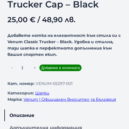
Trucker Cap – Black
25,00
€
/ 48,90 лв.
Добавете нотка на елегантност към стила си с
Venum Classic Trucker – Black. Удобна и стилна,
тази шапка е перфектното допълнение към
вашия спортен екип.
к
−
+
Добавяне в количката
о
л
Кат. номер:
VENUM-05297-001
и
Категория:
Шапки
ч
Марка:
Venum | Официален Вносител за България
е
с
т
Описание
в
о
Допълнителна информация