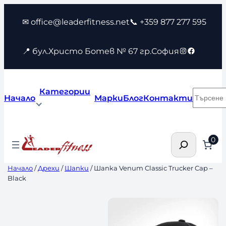
Към
✉ office@leaderfitness.net
📞 +359 877 277 595
съдържанието
Instagram
Faceboo
📍 бул.Христо Ботев № 67 гр.София
Категории
Търсен
Начало
Марки
Блог
Контакти
Търсене
0
Начало
/
Дрехи
/
Шапки
/ Шапка Venum Classic Trucker Cap –
Black