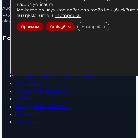
нашия уебсайт.
Лидерфитнес е водещ вносител и представител на голямо
Можете да научите повече за това кои „бисквитки
разнообразие от бойна екипировка, фитнес уреди и
ги изключите в
настройки
.
аксесоари.
Приемам
Отказвам
Настройки
Полезно
Начало
Нови продукти
Общи условия
Политика за поверителност
Доставка
Условия за връщане
За нас
Оборудвани обекти
Контакти
Статии