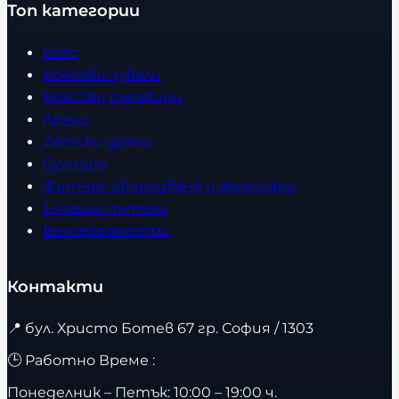
Топ категории
Бокс
Боксови чували
Боксови ръкавици
Дрехи
Детски дрехи
Суичъри
Фитнес оборудване и аксесоари
Бягащи пътеки
Велоергометри
Контакти
📍
бул. Христо Ботев 67 гр. София / 1303
🕒 Работно Време :
Понеделник – Петък: 10:00 – 19:00 ч.