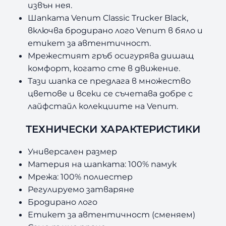
r
извън нея.
u
Шапката Venum Classic Trucker Black,
c
включва бродирано лого Venum в бяло и
k
етикет за автентичност.
e
Мрежестият гръб осигурява дишащ
r
C
комфорт, когато сте в движение.
a
Тази шапка се предлага в множество
p
цветове и всеки се съчетава добре с
–
лайфстайл колекциите на Venum.
B
l
ТЕХНИЧЕСКИ ХАРАКТЕРИСТИКИ
a
c
Универсален размер
k
Материя на шапката: 100% памук
Мрежа: 100% полиестер
Регулируемо затваряне
Бродирано лого
Етикет за автентичност (сменяем)