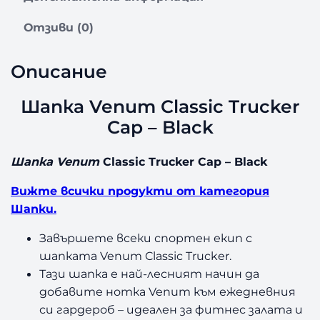
з
а
Отзиви (0)
Ш
а
Описание
п
к
а
Шапка Venum Classic Trucker
V
Cap – Black
e
n
Шапка Venum
Classic Trucker Cap – Black
u
m
Вижте всички продукти от категория
C
Шапки.
l
a
Завършете всеки спортен екип с
s
шапката Venum Classic Trucker.
s
Тази шапка е най-лесният начин да
i
c
добавите нотка Venum към ежедневния
T
си гардероб – идеален за фитнес залата и