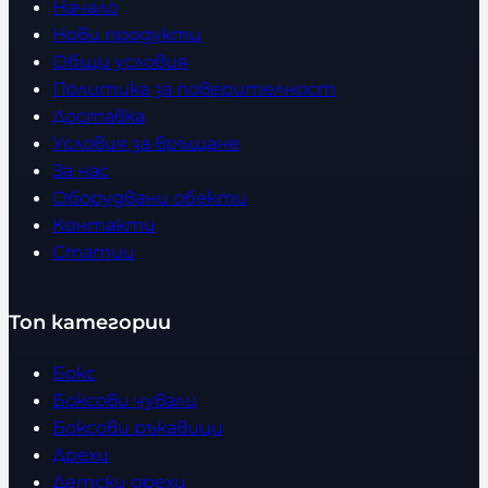
Начало
Нови продукти
Общи условия
Политика за поверителност
Доставка
Условия за връщане
За нас
Оборудвани обекти
Контакти
Статии
Топ категории
Бокс
Боксови чували
Боксови ръкавици
Дрехи
Детски дрехи