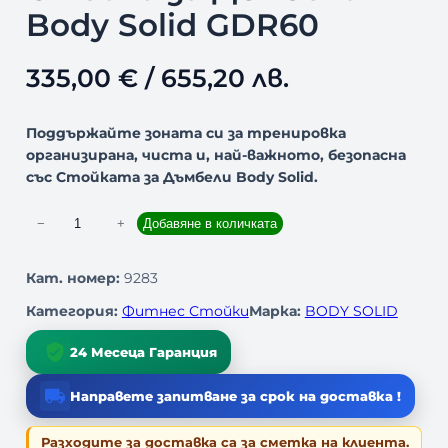
Body Solid GDR60
335,00
€
/ 655,20 лв.
Поддържайте зоната си за тренировка
организирана, чиста и, най-важното, безопасна
със Стойката за Дъмбели Body Solid.
к
−
+
Добавяне в количката
о
л
Кат. номер:
9283
и
Категория:
Фитнес Стойки
Марка:
BODY SOLID
ч
е
24 Месеца Гаранция
с
т
Направете запитване за срок на доставка !
в
о
Разходите за доставка са за сметка на клиента.
з