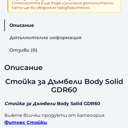
Стойността й̆ ще бъде изчислена допълнително,
а
като ще ви уведомим предварително.
С
т
о
Описание
й
к
Допълнителна информация
а
з
Отзиви (0)
а
Д
Описание
ъ
м
Стойка за Дъмбели Body Solid
б
е
GDR60
л
и
Стойка за Дъмбели
Body Solid GDR60
B
o
Вижте всички продукти от категория
d
Фитнес Стойки
.
y