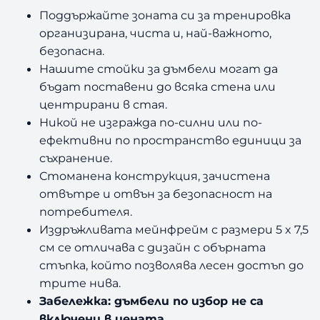
S
Поддържайте зоната си за тренировка
o
организирана, чиста и, най-важното,
l
безопасна.
i
Нашите стойки за дъмбели могат да
d
бъдат поставени до всяка стена или
G
D
центрирани в стая.
R
Никой не изгражда по-силни или по-
6
ефективни по пространство единици за
0
съхранение.
Стоманена конструкция, зачистена
отвътре и отвън за безопасност на
потребителя.
Издръжливата мейнфрейм с размери 5 x 7,5
см се отличава с дизайн с обърната
стъпка, който позволява лесен достъп до
трите нива.
Забележка: дъмбели по избор не са
включени в цената.