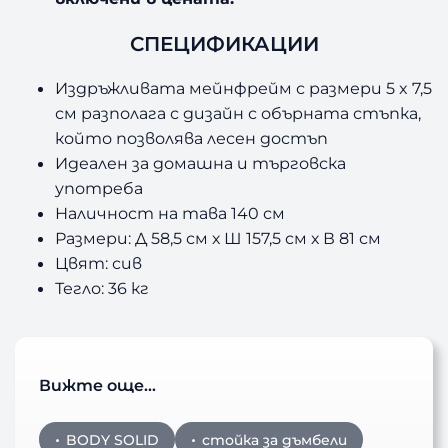
СПЕЦИФИКАЦИИ
Издръжливата мейнфрейм с размери 5 x 7,5
см разполага с дизайн с обърната стъпка,
който позволява лесен достъп
Идеален за домашна и търговска
употреба
Наличност на тава 140 см
Размери: Д 58,5 см х Ш 157,5 см х В 81 см
Цвят: сив
Тегло: 36 кг
Вижте още…
BODY SOLID
стойка за дъмбели