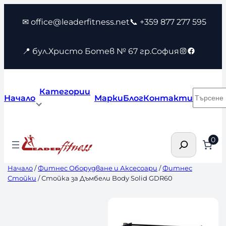
Към
✉ office@leaderfitness.net
📞 +359 877 277 595
съдържанието
Instagram
Faceboo
📍 бул.Христо Ботев № 67 гр.София
Категории
Търсен
Начало
Марки
Блог
Контакти
Търсене
0
Начало
/
Фитнес Оборудване и Аксесоари
/
Фитнес
Стойки
/ Стойка за Дъмбели Body Solid GDR60