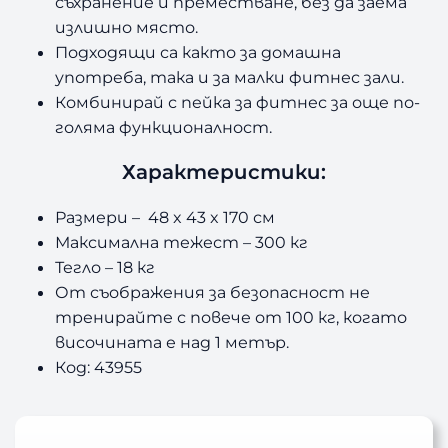
л
.
съхранение и преместване, без да заема
излишно място.
в
Подходящи са както за домашна
.
употреба, така и за малки фитнес зали.
Комбинирай с пейка за фитнес за още по-
.
голяма функционалност.
Характеристики:
Размери – 48 x 43 x 170 см
Максимална тежест – 300 кг
Тегло – 18 кг
От съображения за безопасност не
тренирайте с повече от 100 кг, когато
височината е над 1 метър.
Код: 43955