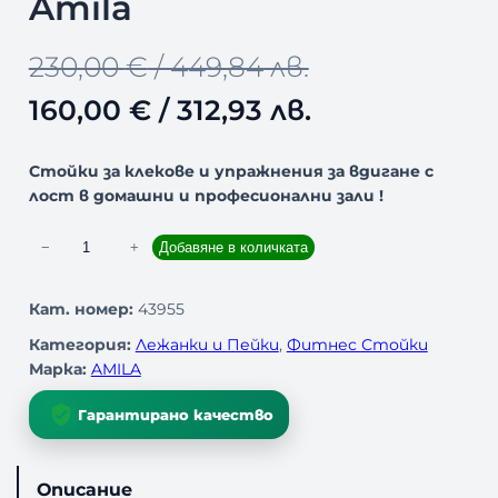
Amila
Т
С
O
Т
230,00
€
/ 449,84 лв.
Н
А
r
е
160,00
€
/ 312,93 лв.
М
А
i
к
Л
Е
Стойки за клекове и упражнения за вдигане с
Н
g
у
лост в домашни и професионални зали !
И
Е
i
щ
к
−
+
Добавяне в количката
о
n
а
л
Кат. номер:
43955
a
т
и
Категория:
Лежанки и Пейки
, 
Фитнес Стойки
ч
l
а
Марка:
AMILA
е
с
p
ц
Гарантирано качество
т
в
r
е
о
Описание
з