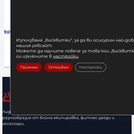
Скоби за
Бицепс – Трицепс машина Body
Българск
Solid GCBT380
Използваме „бисквитки“, за да ви осигурим най-до
нашия уебсайт.
660,00
€
Можете да научите повече за това кои „бисквитки
/ 1290,85 лв.
ги изключите в
настройки
.
а
Добавяне в количката
Приемам
Отказвам
Настройки
Лидерфитнес е водещ вносител и представител на голямо
разнообразие от бойна екипировка, фитнес уреди и
аксесоари.