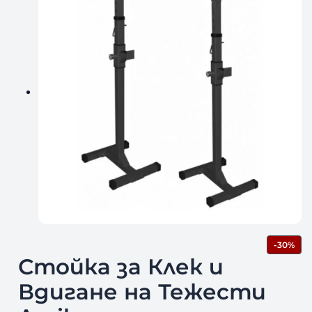
П
-30%
Р
Стойка за Клек и
О
Д
Вдигане на Тежести
У
К