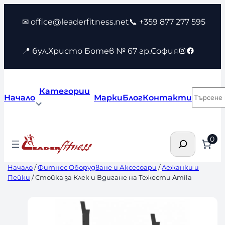
Към
✉ office@leaderfitness.net
📞 +359 877 277 595
съдържанието
Instagram
Faceboo
📍 бул.Христо Ботев № 67 гр.София
Категории
Търсен
Начало
Марки
Блог
Контакти
Търсене
0
Начало
/
Фитнес Оборудване и Аксесоари
/
Лежанки и
Пейки
/ Стойка за Клек и Вдигане на Тежести Amila