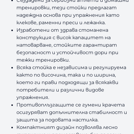
е
0
/
тренировки, тези стойки предлагат
н
надеждна основа при упражнения като
3
а
клекове, раменни преси и лежанка.
Т
€
1
е
Изработени от здрава стоманена
ж
конструкция с висок капацитет на
/
2
е
натоварване, стойките гарантират
с
4
,
безопасност и устойчивост дори при
т
тежки тренировки.
и
4
9
Всяка стойка е независима и регулируема
A
както по височина, така и по ширина,
9
3
m
което ги прави подходящи за всякакви
i
,
l
потребители и различни видове
a
упражнения.
8
л
Противоплъзгащите се гумени крачета
4
в
осигуряват допълнителна стабилност и
защита за подовата настилка.
.
Компактният дизайн позволява лесно