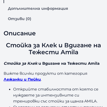
i
н
а
Допълнителна информация
c
а
С
т
e
е
Отзиви (0)
о
й
w
:
к
Описание
а
a
1
з
Стойка за Клек и Вдигане на
s
6
а
Тежести Amila
К
:
0
л
е
Стойка за Клек
и Вдигане на Тежести Amila
2
,
к
и
Вижте всички продукти от категория
3
0
В
Лежанки и Пейки
.
0
0
д
и
Открийте стабилността от която се
,
г
нуждаете за интензивните си
а
тренировки със стойки за щанга AMILA.
0
€
н
Създадени за сериозни атлети и домашни