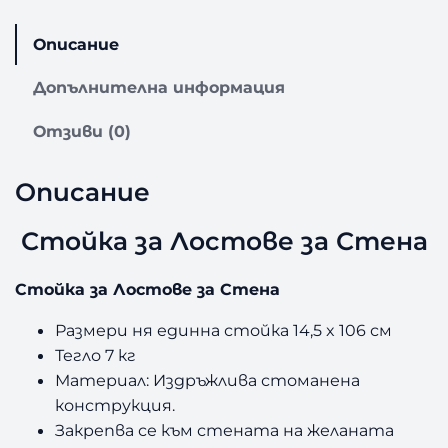
т
о
Описание
й
к
Допълнителна информация
а
з
Отзиви (0)
а
Л
Описание
о
с
Стойка за Лостове за Стена
т
о
в
Стойка за Лостове за Стена
е
з
Размери ня единна стойка 14,5 x 106 см
а
Тегло 7 кг
С
Материал: Издръжлива стоманена
т
конструкция.
е
Закрепва се към стената на желаната
н