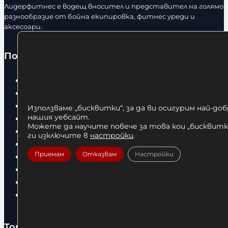
Лидерфитнес е водещ вносител и представител на голямо
разнообразие от бойна екипировка, фитнес уреди и
аксесоари.
Полезно
Начало
Нови продукти
Общи условия
Използваме „бисквитки“, за да ви осигурим най-до
нашия уебсайт.
Политика за поверителност
Можете да научите повече за това кои „бисквитки
Доставка
ги изключите в
настройки
.
Условия за връщане
Приемам
Отказвам
Настройки
За нас
Оборудвани обекти
Контакти
Статии
Топ категории