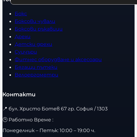
Бокс
Боксови чували
Боксови ръкавици
Дрехи
Детски дрехи
Суичъри
Фитнес оборудване и аксесоари
Бягащи пътеки
Велоергометри
Контакти
📍
бул. Христо Ботев 67 гр. София / 1303
🕒 Работно Време :
Понеделник – Петък: 10:00 – 19:00 ч.