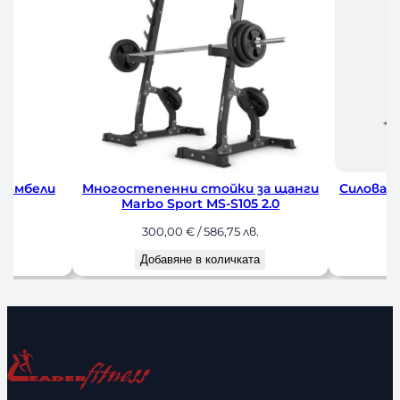
Дъмбели
Многостепенни стойки за щанги
Силова К
Marbo Sport MS-S105 2.0
.
300,00
€
/ 586,75 лв.
а
Добавяне в количката