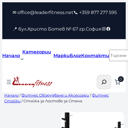
Към
✉ office@leaderfitness.net
📞 +359 877 277 595
съдържанието
Instagram
Faceboo
📍 бул.Христо Ботев № 67 гр.София
Категории
Търсен
Начало
Марки
Блог
Контакти
Търсене
0
Начало
/
Фитнес Оборудване и Аксесоари
/
Фитнес
Стойки
/ Стойка за Лостове за Стена