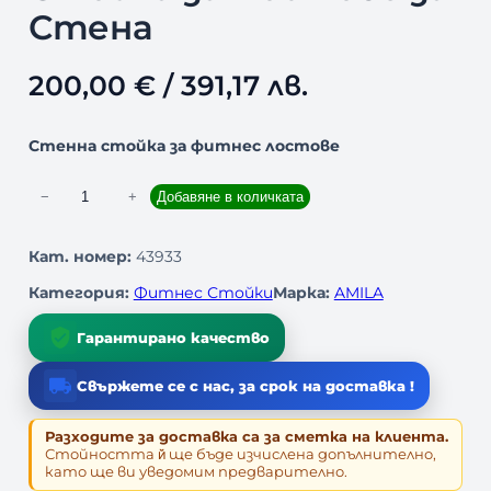
Стена
200,00
€
/ 391,17 лв.
Стенна стойка за фитнес лостове
к
−
+
Добавяне в количката
о
л
Кат. номер:
43933
и
Категория:
Фитнес Стойки
Марка:
AMILA
ч
е
Гарантирано качество
с
т
Свържете се с нас, за срок на доставка !
в
о
Разходите за доставка са за сметка на клиента.
з
Стойността й̆ ще бъде изчислена допълнително,
а
като ще ви уведомим предварително.
С