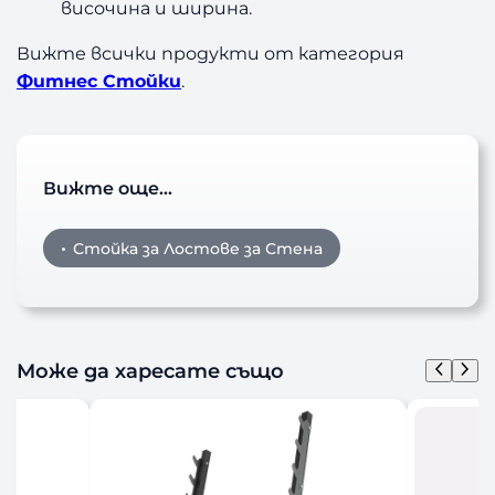
височина и ширина.
а
Вижте всички продукти от категория
Фитнес Стойки
.
Вижте още…
Стойка за Лостове за Стена
Може да харесате също