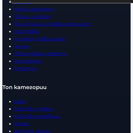
Начало
Нови продукти
Общи условия
Политика за поверителност
Доставка
Условия за връщане
За нас
Оборудвани обекти
Контакти
Статии
Топ категории
Бокс
Боксови чували
Боксови ръкавици
Дрехи
Детски дрехи