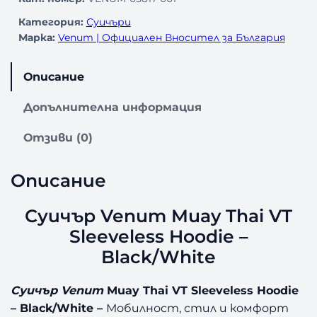
Категория:
Суичъри
Марка:
Venum | Официален Вносител за България
Описание
Допълнителна информация
Отзиви (0)
Описание
Суичър Venum Muay Thai VT
Sleeveless Hoodie –
Black/White
Суичър Venum
Muay Thai VT Sleeveless Hoodie
– Black/White –
Мобилност, стил и комфорт