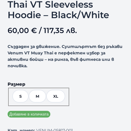
Thai VT Sleeveless
Hoodie – Black/White
60,00
€
/ 117,35 лв.
Създаден за движение. Суитшъртът без ръкави
Venum VT Muay Thai е перфектен избор за
активни бойци – на ринга, във фитнеса или в
почивка.
Размер
S
M
XL
Добавяне в количката
Кат. номер:
VENUM-05817-001