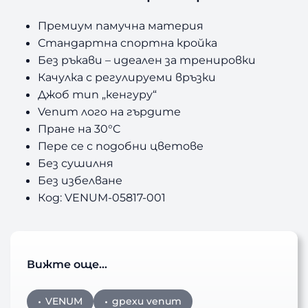
Премиум памучна материя
Стандартна спортна кройка
Без ръкави – идеален за тренировки
Качулка с регулируеми връзки
Джоб тип „кенгуру“
Venum лого на гърдите
Пране на 30°C
Пере се с подобни цветове
Без сушилня
Без избелване
Код: VENUM-05817-001
Вижте още…
VENUM
дрехи venum