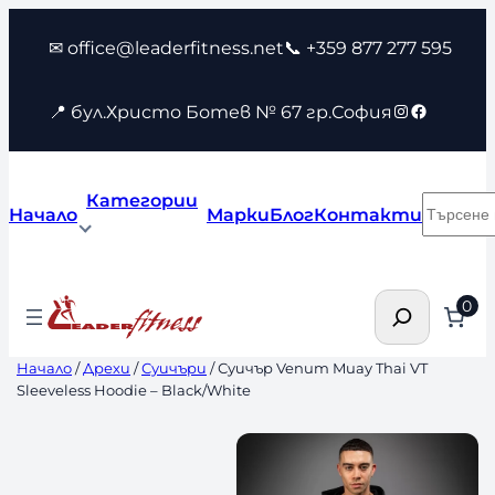
Към
✉ office@leaderfitness.net
📞 +359 877 277 595
съдържанието
Instagram
Faceboo
📍 бул.Христо Ботев № 67 гр.София
Категории
Търсен
Начало
Марки
Блог
Контакти
Търсене
0
Начало
/
Дрехи
/
Суичъри
/ Суичър Venum Muay Thai VT
Sleeveless Hoodie – Black/White