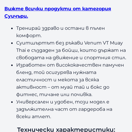
Вижте всички продукти от категория
Суичъри.
Тренирай здраво и остани в пълен
комфорт.
Суитшъртът без ръкави Venum VT Muay
Thai е създаден за бойци, които държат на
свободата на движение и спортния стил.
Изработен от висококачествен памучен
бленд, той осигурява нужната
еластичност и мекота за всяка
активност – от муай тай и бокс до
фитнес, тичане или почивка.
Универсален и удобен, този модел е
задължителна част от гардероба на
всеки атлет.
Технически характеристики: