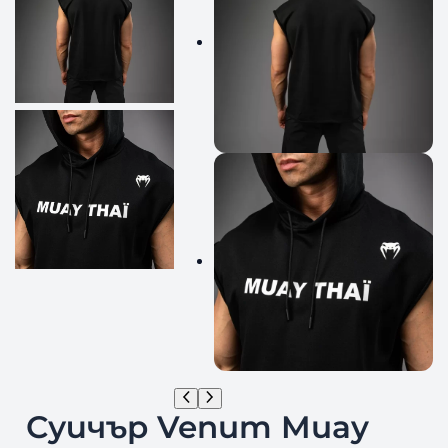
Суичър Venum Muay