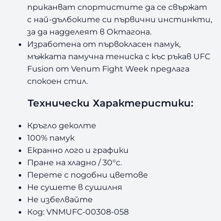
приканват спортистите да се свържат
с най-дълбоките си първични инстинкти,
за да надделеят в Октагона.
Изработена от първокласен памук,
мъжката памучна тениска с къс ръкав UFC
Fusion от Venum Fight Week предлага
спокоен стил.
Технически Характеристики:
Кръгло деколте
100% памук
Екранно лого и графики
Пране на хладно / 30°c.
Перете с подобни цветове
Не сушете в сушилня
Не избелвайте
Код: VNMUFC-00308-058