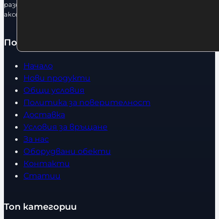
разнообразие от бойна екипировка, фитнес уреди и
аксесоари.
Полезно
Начало
Нови продукти
Общи условия
Политика за поверителност
Доставка
Условия за връщане
За нас
Оборудвани обекти
Контакти
Статии
Топ категории