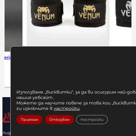
Series
Бинтове за Бокс Venum 4м
Бинтове 
Black/Gold
12,00
€
а
Добавяне в количката
Използваме „бисквитки“, за да ви осигурим най-до
нашия уебсайт.
Можете да научите повече за това кои „бисквитки
ги изключите в
настройки
.
Приемам
Отказвам
Настройки
Лидерфитнес е водещ вносител и представител на голямо