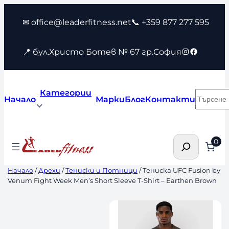
Към
✉ office@leaderfitness.net
📞 +359 877 277 595
съдържанието
Instagram
Faceboo
📍 бул.Христо Ботев № 67 гр.София
Категории
Търсен
Начало
Марки
Блог
Контакти
Търсене
0
Начало
/
Дрехи
/
Тениски и Потници
/ Тениска UFC Fusion by
Venum Fight Week Men’s Short Sleeve T-Shirt – Earthen Brown