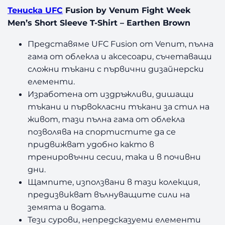
Тениска UFC
Fusion by Venum Fight Week
Men’s Short Sleeve T-Shirt – Earthen Brown
Представяме UFC Fusion от Venum, пълна
гама от облекла и аксесоари, съчетаващи
сложни тъкани с първични дизайнерски
елементи.
Изработена от издръжливи, дишащи
тъкани и първокласни тъкани за стил на
живот, тази пълна гама от облекла
позволява на спортистите да се
придвижват удобно както в
тренировъчни сесии, така и в почивни
дни.
Щампите, използвани в тази колекция,
предизвикват вълнуващите сили на
земята и водата.
Тези сурови, непредсказуеми елементи