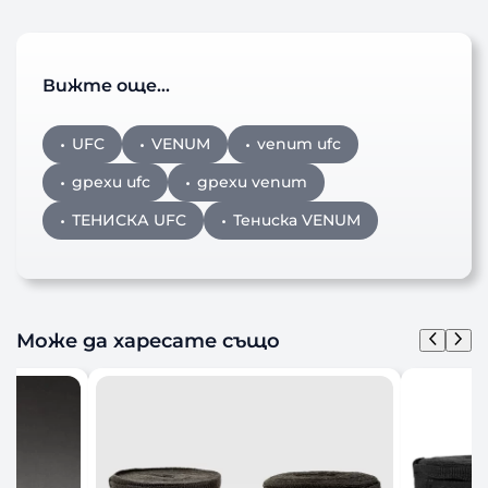
Вижте още…
UFC
VENUM
venum ufc
дрехи ufc
дрехи venum
ТЕНИСКА UFC
Тениска VENUM
Може да харесате също