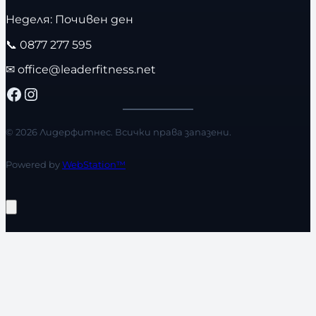
Неделя: Почивен ден
📞
0877 277 595
✉
office@leaderfitness.net
Facebook
Instagram
© 2026 Лидерфитнес. Всички права запазени.
Powered by
WebStation™