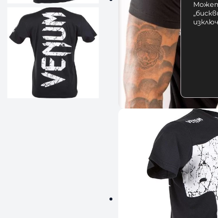
Может
„бискв
изклю