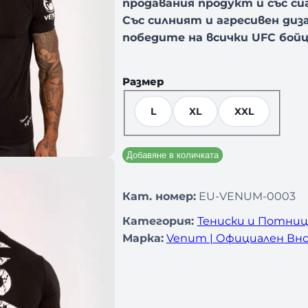
продавания продукт и със с
Със силният и агресивен диз
победите на всички UFC бойц
Размер
L
XL
XXL
Добавяне в количката
Кат. номер:
EU-VENUM-0003
Категория:
Тениски и Потни
Марка:
Venum | Официален Вно