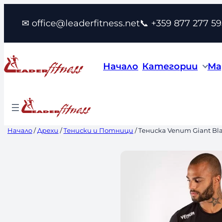
Към
✉ office@leaderfitness.net
📞 +359 877 277 59
съдържанието
Начало
Категории
Ма
Начало
/
Дрехи
/
Тениски и Потници
/ Тениска Venum Giant Bl