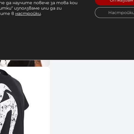
Отказвам
е да научите повече за това кои
итки“ използваме или да ги
Настройк
чите в
настройки
.