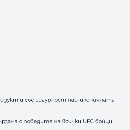
родукт и със сигурност най-иконичната
вързана с победите на всички UFC бойци