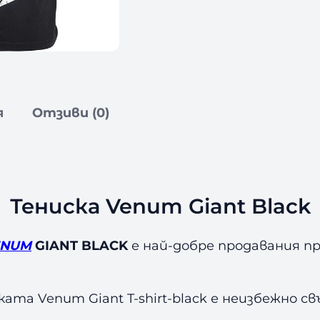
я
Отзиви (0)
Тениска Venum Giant Black
ENUM
GIANT BLACK
е най-добре продавания п
ата Venum Giant T-shirt-black е неизбежно с