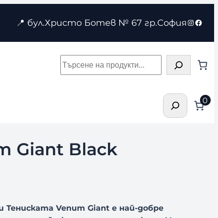
Instagr
Face
📍 бул.Христо Ботев № 67 гр.София
Търсене
Търсене
0
 Giant Black
.
 Тениската Venum Giant е най-добре