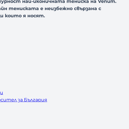
игурност най-иконичната тениска на Venum.
айн тениската е неизбежно свързана с
и които я носят.
ци
сител за България