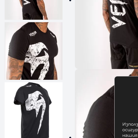
Използ
осигу
нашия