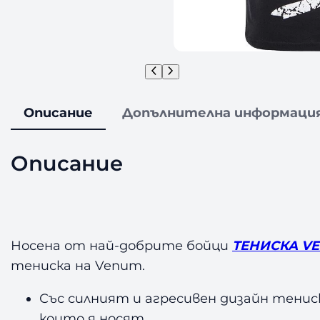
Описание
Допълнителна информаци
Описание
Носена от най-добрите бойци
ТЕНИСКА V
тениска на Venum.
Със силният и агресивен дизайн тениск
които я носят.