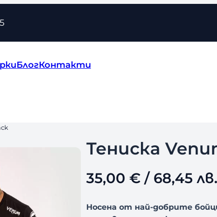
5
рки
Блог
Контакти
ack
Тениска Venum
35,00
€
/ 68,45 лв
Носена от най-добрите бойци