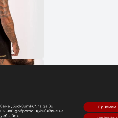
ваме „бисквитки“, за да ви
Приемам
рим най-доброто изживяване на
 уебсайт.