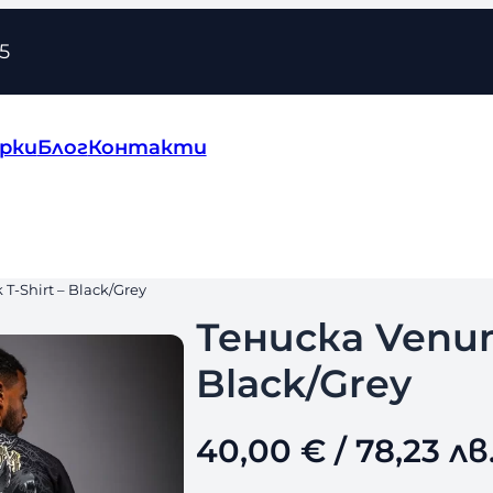
5
рки
Блог
Контакти
T-Shirt – Black/Grey
Тениска Venum
Black/Grey
40,00
€
/ 78,23 лв