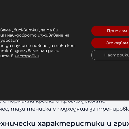
я
Отзиви (0)
ваме „бисквитки“, за да ви
Приемам
рим най-доброто изживяване на
 уебсайт.
Отказвам
е да научите повече за това кои
итки“ използваме или да ги
Настройк
 Venum Wolf Atak T-Shirt – Bl
чите в
настройки
.
y
ниски и Потници.
е с нормална кройка и кръгло деколте.
ес, тази тениска е подходяща за тренировк
ехнически характеристики и гри