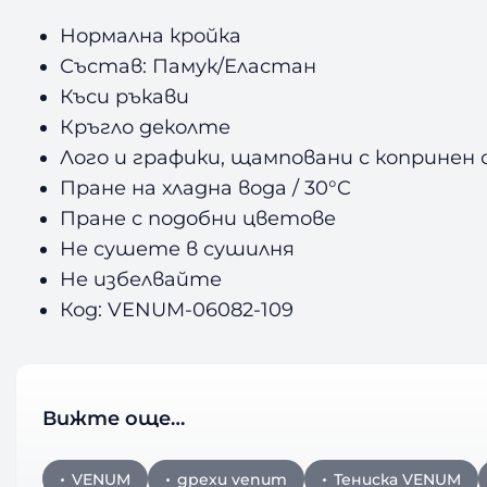
Нормална кройка
Състав: Памук/Еластан
Къси ръкави
Кръгло деколте
Лого и графики, щамповани с коприне
Пране на хладна вода / 30°C
Пране с подобни цветове
Не сушете в сушилня
Не избелвайте
Код: VENUM-06082-109
Вижте още…
VENUM
дрехи venum
Тениска VENUM