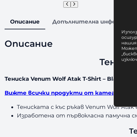
Описание
Допълнителна информаци
Използ
осигу
Описание
нашия
Может
„бискв
Тениска
изклю
Тениска Venum Wolf Atak T-Shirt – Black/Gre
Вижте всички продукти от категория Те
Тениската с къс ръкав Venum Wolf Atak 
Изработена от първокласна памучна см
Т