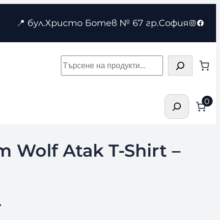
Instagr
Face
📍 бул.Христо Ботев № 67 гр.София
Търсене
Търсене
0
 Wolf Atak T-Shirt –
.