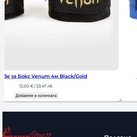
за Бокс Venum 4м Black/Gold
БИН
12,00
€
/ 23,47 лв.
Добавяне в количката