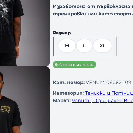
Изработена от първокласна п
тренировки или като спортн
Размер
M
L
XL
Добавяне в количката
Кат. номер:
VENUM-06082-109
Категория:
Тениски и Потни
Марка:
Venum | Официален Вно