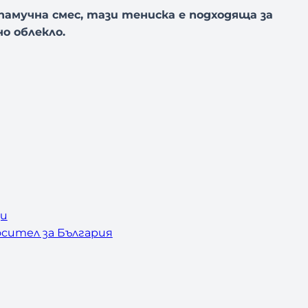
амучна смес, тази тениска е подходяща за
о облекло.
ци
сител за България