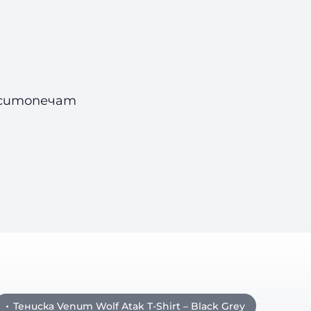
н ситопечат
Тениска Venum Wolf Atak T-Shirt – Black Grey