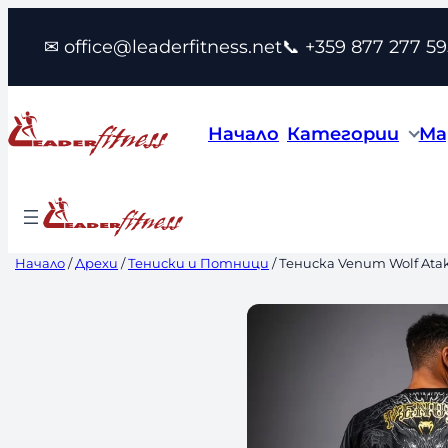
Към
✉ office@leaderfitness.net
📞 +359 877 277 59
съдържанието
Начало
Категории
Ма
Начало
/
Дрехи
/
Тениски и Потници
/ Тениска Venum Wolf Atak 