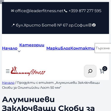
Към
✉ office@leaderfitness.net
📞 +359 877 277 595
съдържанието
Instagram
Faceboo
📍 бул.Христо Ботев № 67 гр.София
Категории
Търсен
Начало
Марки
Блог
Контакти
Търсене
0
Начало
/ Продукти с етикет „Алуминиеви Заключващи
Скоби за Олимпийски Лост 50 мм“
Алуминиеви
Заключващи Скоби за