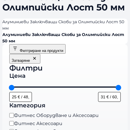
Олимпийски Лост 50 мм
Алуминиеви Заключващи Скоби за Олимпийски Лост 50
мм
Алуминиеви Заключващи Скоби за Олимпийски Лост
50 мм
Филтриране на продукти
Затваряне
Филтри
Цена
Категория
К
Фитнес Оборудване и Аксесоари
а
Фитнес Аксесоари
т