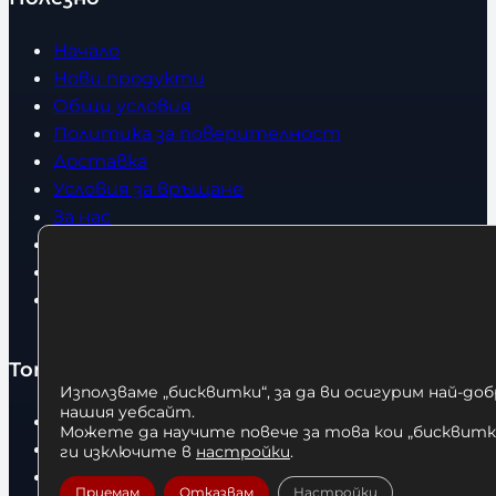
Начало
Нови продукти
Общи условия
Политика за поверителност
Доставка
Условия за връщане
За нас
Оборудвани обекти
Контакти
Статии
Топ категории
Използваме „бисквитки“, за да ви осигурим най-до
нашия уебсайт.
Бокс
Можете да научите повече за това кои „бисквитки
Боксови чували
ги изключите в
настройки
.
Боксови ръкавици
Приемам
Отказвам
Настройки