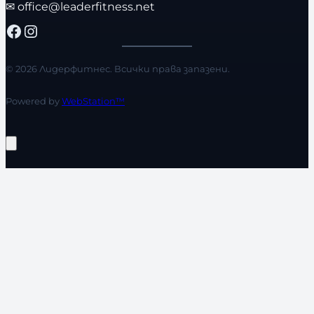
✉
office@leaderfitness.net
Facebook
Instagram
© 2026 Лидерфитнес. Всички права запазени.
Powered by
WebStation™