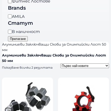
Фитнес Лостове
е
Brands
г
B
AMILA
о
r
Статут
р
a
и
Н
В наличност
n
я
а
Прилагане
d
л
Алуминиеви Заключващи Скоби за Олимпийски Лост 50
s
и
мм
Алуминиеви Заключващи Скоби за Олимпийски Лост
ч
50 мм
н
S
Показване всички 2 резултата
о
o
с
r
т
t
e
d
b
y
l
a