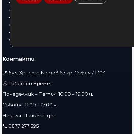
Дрехи
Детски дрехи
Суичъри
Фитнес оборудване и аксесоари
Бягащи пътеки
Велоергометри
Контакти
📍
бул. Христо Ботев 67 гр. София / 1303
🕒 Работно Време :
Понеделник – Петък: 10:00 – 19:00 ч.
Събота: 11:00 – 17:00 ч.
Неделя: Почивен ден
📞
0877 277 595