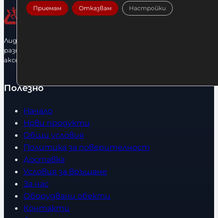
Приемам
Отказвам
Настройки
Лидерфитнес е водещ вносител и представител на голямо
разнообразие от бойна екипировка, фитнес уреди и
аксесоари.
Полезно
Начало
Нови продукти
Общи условия
Политика за поверителност
Доставка
Условия за връщане
За нас
Оборудвани обекти
Контакти