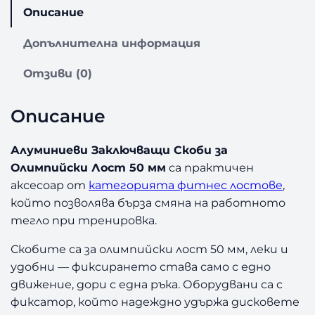
т
Описание
в
о
Допълнителна информация
з
а
Отзиви (0)
А
л
Описание
у
м
и
Алуминиеви Заключващи Скоби за
н
Олимпийски Лост 50 мм
са практичен
и
аксесоар от
категорията фитнес лостове
,
е
който позволява бърза смяна на работното
в
тегло при тренировка.
и
З
Скобите са за олимпийски лост 50 мм, леки и
а
удобни — фиксирането става само с едно
к
движение, дори с една ръка. Оборудвани са с
л
ю
фиксатор, който надеждно удържа дисковете