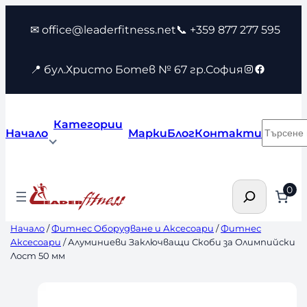
Към
✉ office@leaderfitness.net
📞 +359 877 277 595
съдържанието
Instagram
Faceboo
📍 бул.Христо Ботев № 67 гр.София
Категории
Търсен
Начало
Марки
Блог
Контакти
Търсене
0
Начало
/
Фитнес Оборудване и Аксесоари
/
Фитнес
Аксесоари
/ Алуминиеви Заключващи Скоби за Олимпийски
Лост 50 мм