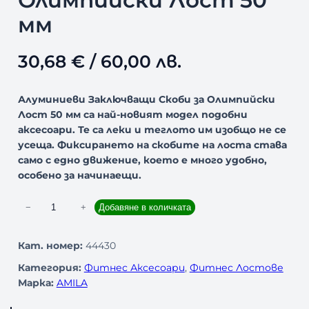
Олимпийски Лост 50
мм
30,68
€
/ 60,00 лв.
Алуминиеви Заключващи Скоби за Олимпийски
Лост 50 мм са най-новият модел подобни
аксесоари. Те са леки и теглото им изобщо не се
усеща. Фиксирането на скобите на лоста става
само с едно движение, което е много удобно,
особено за начинаещи.
к
−
+
Добавяне в количката
о
л
Кат. номер:
44430
и
Категория:
Фитнес Аксесоари
, 
Фитнес Лостове
ч
Марка:
AMILA
е
с