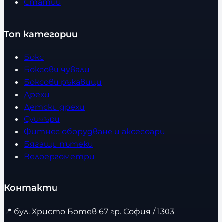
Статии
Топ категории
Бокс
Боксови чували
Боксови ръкавици
Дрехи
Детски дрехи
Суичъри
Фитнес оборудване и аксесоари
Бягащи пътеки
Велоергометри
Контакти
📍
бул. Христо Ботев 67 гр. София / 1303