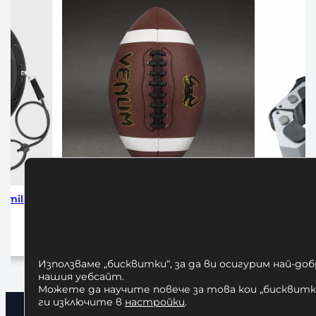
eries
Алуминиеви Заключващи Скоби за
Българска 
Лост Ф50
25,00
€
/ 48,90 лв.
6
Добавяне в количката
До
Използваме „бисквитки“, за да ви осигурим най-до
нашия уебсайт.
Можете да научите повече за това кои „бисквитки
ги изключите в
настройки
.