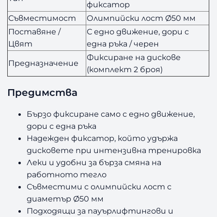
фиксатор
и
Съвместимост
Олимпийски лост Ø50 мм
Л
о
Поставяне /
С едно движение, дори с
с
Цвят
една ръка / черен
т
Фиксиране на дискове
5
Предназначение
(комплект 2 броя)
0
м
Предимства
м
Бързо фиксиране само с едно движение,
дори с една ръка
Надежден фиксатор, който удържа
дисковете при интензивна тренировка
Леки и удобни за бърза смяна на
работното тегло
Съвместими с олимпийски лост с
диаметър Ø50 мм
Подходящи за пауърлифтингови и