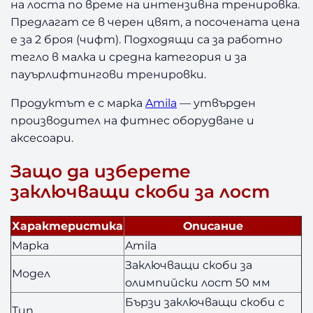
ч
на лоста по време на интензивна тренировка.
в
Предлагат се в черен цвят, а посочената цена
а
е за 2 броя (чифт). Подходящи са за работно
щ
тегло в малка и средна категория и за
и
пауърлифтингови тренировки.
С
к
Продуктът е с марка
Amila
— утвърден
о
производител на фитнес оборудване и
б
аксесоари.
и
з
Защо да изберете
а
О
заключващи скоби за лост
л
и
Характеристика
Описание
м
Марка
Amila
п
и
Заключващи скоби за
Модел
й
олимпийски лост 50 мм
с
Бързи заключващи скоби с
к
Тип