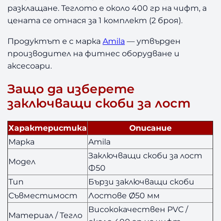
Л
разклащане. Теглото е около 400 гр на чифт, а
о
цената се отнася за 1 комплект (2 броя).
с
т
Продуктът е с марка
Amila
— утвърден
Ф
производител на фитнес оборудване и
5
аксесоари.
0
A
Защо да изберете
m
i
заключващи скоби за лост
l
a
Характеристика
Описание
Марка
Amila
Заключващи скоби за лост
Модел
Ф50
Тип
Бързи заключващи скоби
Съвместимост
Лостове Ø50 мм
Висококачествен PVC /
Материал / Тегло