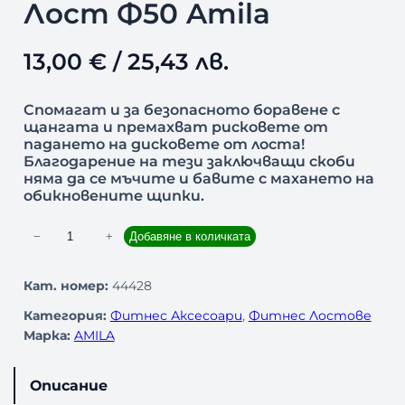
Лост Ф50 Amila
13,00
€
/ 25,43 лв.
Спомагат и за безопасното боравене с
щангата и премахват рисковете от
падането на дисковете от лоста!
Благодарение на тези заключващи скоби
няма да се мъчите и бавите с махането на
обикновените щипки.
к
−
+
Добавяне в количката
о
л
Кат. номер:
44428
и
Категория:
Фитнес Аксесоари
, 
Фитнес Лостове
ч
Марка:
AMILA
е
с
т
Описание
в