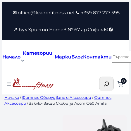
Към
✉ office@leaderfitness.net
📞 +359 877 277 595
съдържанието
Instagram
Faceboo
📍 бул.Христо Ботев № 67 гр.София
Категории
Търсен
Начало
Марки
Блог
Контакти
Търсене
0
Начало
/
Фитнес Оборудване и Аксесоари
/
Фитнес
Аксесоари
/ Заключващи Скоби за Лост Ф50 Amila