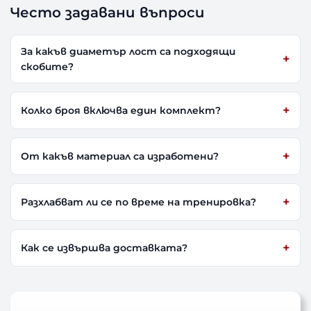
Често задавани въпроси
За какъв диаметър лост са подходящи
скобите?
Колко броя включва един комплект?
От какъв материал са изработени?
Разхлабват ли се по време на тренировка?
Как се извършва доставката?