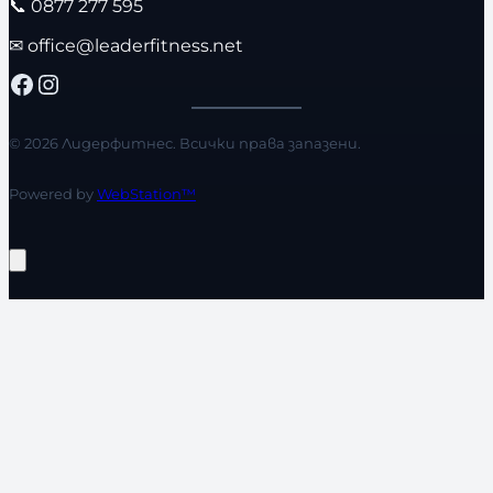
📞
0877 277 595
✉
office@leaderfitness.net
Facebook
Instagram
© 2026 Лидерфитнес. Всички права запазени.
Powered by
WebStation™