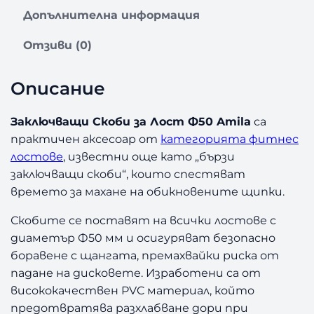
о
Допълнителна информация
з
а
Отзиви (0)
З
а
Описание
к
л
ю
Заключващи Скоби за Лост Ф50 Amila
са
ч
практичен аксесоар от
категорията фитнес
в
лостове
, известни още като „бързи
а
заключващи скоби“, които спестяват
щ
времето за махане на обикновените щипки.
и
С
Скобите се поставят на всички лостове с
к
диаметър Ф50 мм и осигуряват безопасно
о
боравене с щангата, премахвайки риска от
б
и
падане на дисковете. Изработени са от
з
висококачествен PVC материал, който
а
предотвратява разхлабване дори при