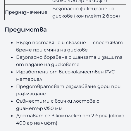
около 400 гр на чифт
Безопасно фиксиране на
Предназначение
дискове (комплект 2 броя)
Предимства
Бързо поставяне и сваляне — спестяват
време при смяна на дискове
Безопасно боравене с щангата и защита
от падане на дисковете
Изработени от висококачествен PVC
материал
Предотвратяват разхлабване дори при
разклащане
Съвместими с всички лостове с
диаметър Ø50 мм
Доставят се в комплект от 2 броя (около
400 гр на чифт)