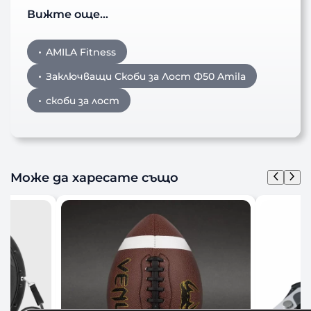
Вижте още…
AMILA Fitness
Заключващи Скоби за Лост Ф50 Amila
скоби за лост
Може да харесате също