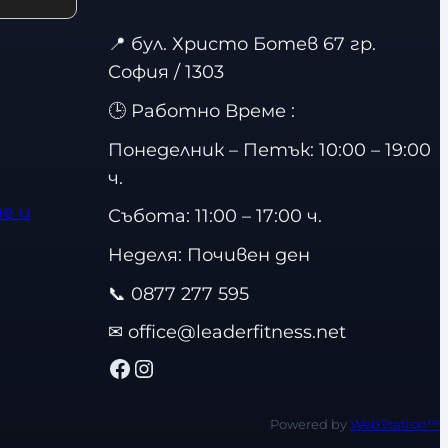
📍
бул. Христо Ботев 67 гр.
София / 1303
🕒 Работно Време :
Понеделник – Петък: 10:00 – 19:00
ч.
е и
Събота: 11:00 – 17:00 ч.
Неделя: Почивен ден
📞
0877 277 595
✉
office@leaderfitness.net
Facebook
Instagram
Powered by
WebStation™