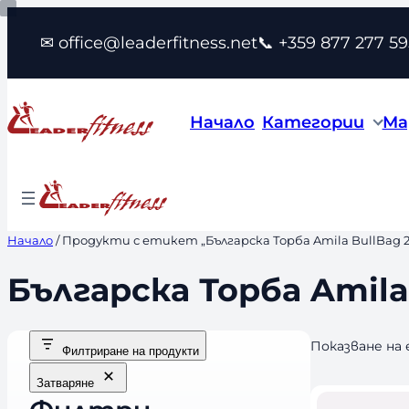
Към
✉ office@leaderfitness.net
📞 +359 877 277 59
съдържанието
Начало
Категории
Ма
Начало
/ Продукти с етикет „Българска Торба Amila BullBag 2
Българска Торба Amila 
Показване на
Филтриране на продукти
Затваряне