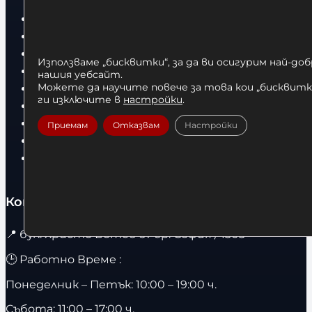
Бокс
Боксови чували
Боксови ръкавици
Използваме „бисквитки“, за да ви осигурим най-до
Дрехи
нашия уебсайт.
Детски дрехи
Можете да научите повече за това кои „бисквитки
ги изключите в
настройки
.
Суичъри
Фитнес оборудване и аксесоари
Приемам
Отказвам
Настройки
Бягащи пътеки
Велоергометри
Контакти
📍
бул. Христо Ботев 67 гр. София / 1303
🕒 Работно Време :
Понеделник – Петък: 10:00 – 19:00 ч.
Събота: 11:00 – 17:00 ч.