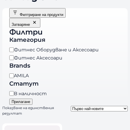
Филтриране на продукти
Затваряне
Филтри
Категория
К
Фитнес Оборудване и Аксесоари
а
Фитнес Аксесоари
т
Brands
е
B
AMILA
г
r
Статут
о
a
р
Н
В наличност
n
и
а
Прилагане
d
я
л
Показване на единствения
s
резултат
и
ч
н