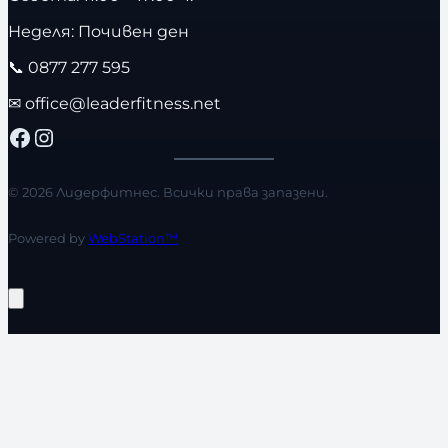
Неделя: Почивен ден
📞
0877 277 595
✉
office@leaderfitness.net
Facebook
Instagram
© 2026 Лидерфитнес. Всички права запазени.
Powered by
WebStation™