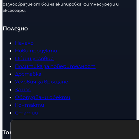
т
разнообразие от бойна екипировка, фитнес уреди и
в
аксесоари.
о
Полезно
Начало
Нови продукти
Общи условия
Политика за поверителност
Доставка
Условия за връщане
За нас
Оборудвани обекти
Контакти
Статии
Топ категории