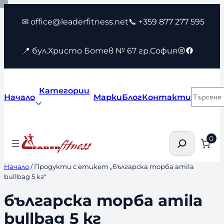
Към
✉ office@leaderfitness.net
📞 +359 877 277 595
съдържанието
Instagram
Faceboo
📍 бул.Христо Ботев № 67 гр.София
Категории
Търсен
Начало
Марки
Блог
Контакти
Търсене
0
Начало
/ Продукти с етикет „българска торба amila
bullbag 5 кг“
българска торба amila
bullbag 5 кг