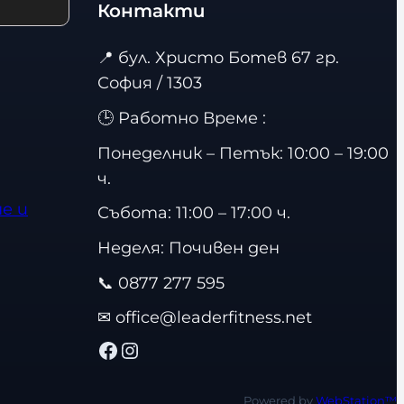
Контакти
📍
бул. Христо Ботев 67 гр.
София / 1303
🕒 Работно Време :
Понеделник – Петък: 10:00 – 19:00
ч.
е и
Събота: 11:00 – 17:00 ч.
Неделя: Почивен ден
📞
0877 277 595
✉
office@leaderfitness.net
Facebook
Instagram
Powered by
WebStation™