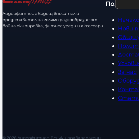
Полезно
о
е
с
Лидерфитнес е водещ вносител и
с
Начал
представител на голямо разнообразие от
т
т
бойна екипировка, фитнес уреди и аксесоари.
Нови 
в
Общи 
о
Полит
Доста
Услови
За нас
Обору
Конта
Стат
© 2026 Лидерфитнес. Всички права запазени.