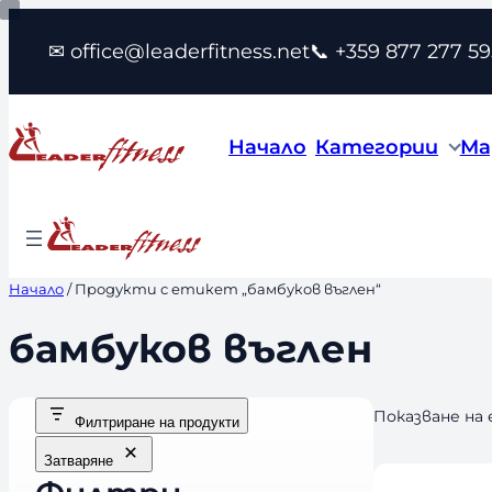
Към
✉ office@leaderfitness.net
📞 +359 877 277 59
съдържанието
Начало
Категории
Ма
Начало
/ Продукти с етикет „бамбуков въглен“
бамбуков въглен
Показване на
Филтриране на продукти
Затваряне