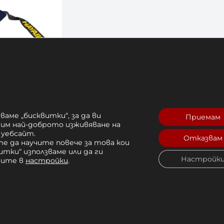
ител за
ваме „бисквитки“, за да ви
Приемам
кавици
рим най-доброто изживяване на
ue
 уебсайт.
Отказвам
е да научите повече за това кои
лв. 
итки“ използваме или да ги
Настройк
Купи
чите в
настройки
.