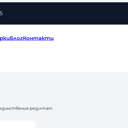
5
рки
Блог
Контакти
 единствения резултат