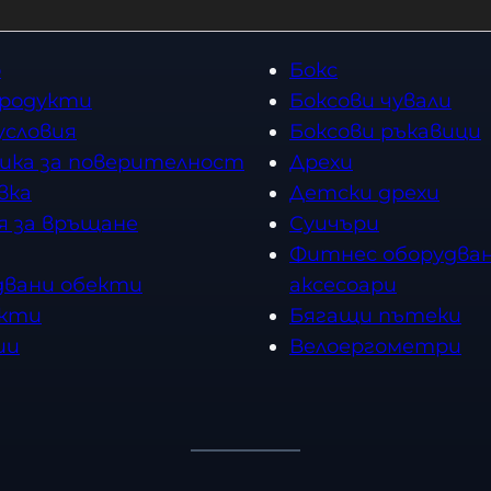
Топ категории
о
Бокс
продукти
Боксови чували
условия
Боксови ръкавици
ика за поверителност
Дрехи
вка
Детски дрехи
я за връщане
Суичъри
Фитнес оборудван
двани обекти
аксесоари
кти
Бягащи пътеки
ии
Велоергометри