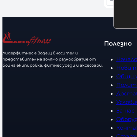
−
+
и
К
ч
о
н
л
о
и
с
ч
Полезно
т
е
Лидерфитнес е водещ вносител и
с
Начал
представител на голямо разнообразие от
т
бойна екипировка, фитнес уреди и аксесоари.
Нови 
в
Общи 
о
Полит
Доста
Услови
За нас
Обору
Конта
Стат