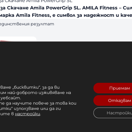
а Скачане Amila PowerGrip SL
за Скачане Amila PowerGrip SL. AMILA Fitness – 
арка Amila Fitness, е символ за надежност и ка
 единствения резултат
ваме „бисквитки“, за да ви
Приемам
рим най-доброто изживяване на
 уебсайт.
Отказвам
е да научите повече за това кои
за Скачане
итки“ използваме или да ги
Настройк
Grip SL
чите в
настройки
.
лв. 