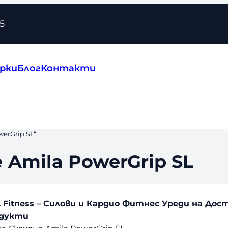
5
рки
Блог
Контакти
erGrip SL“
 Amila PowerGrip SL
A Fitness – Силови и Кардио Фитнес Уреди на Дос
одукти