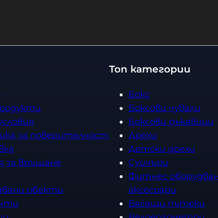
Купи
Топ категории
о
Бокс
продукти
Боксови чували
условия
Боксови ръкавици
ика за поверителност
Дрехи
вка
Детски дрехи
я за връщане
Суичъри
Фитнес оборудван
двани обекти
аксесоари
кти
Бягащи пътеки
ии
Велоергометри