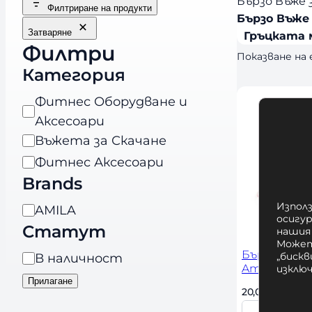
Бързо Въже з
Филтриране на продукти
Бързо Въже 
Затваряне
Гръцката м
Филтри
Показване на
Категория
К
Фитнес Оборудване и
а
Аксесоари
т
Въжета за Скачане
е
Фитнес Аксесоари
г
Brands
о
Използ
B
AMILA
р
осигу
Статут
r
нашия
и
Может
a
Бързо Въже 
я
„бискв
Н
В наличност
n
Amila Power
изклю
а
Прилагане
d
20,00 
€
 / 39,12 
л
s