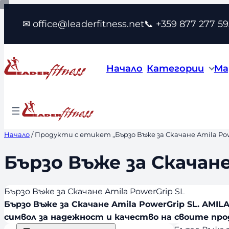
Към
✉ office@leaderfitness.net
📞 +359 877 277 59
съдържанието
Начало
Категории
Ма
Начало
/ Продукти с етикет „Бързо Въже за Скачане Amila Pow
Бързо Въже за Скачане
Бързо Въже за Скачане Amila PowerGrip SL
Бързо Въже за Скачане Amila PowerGrip SL. AMIL
символ за надежност и качество на своите пр