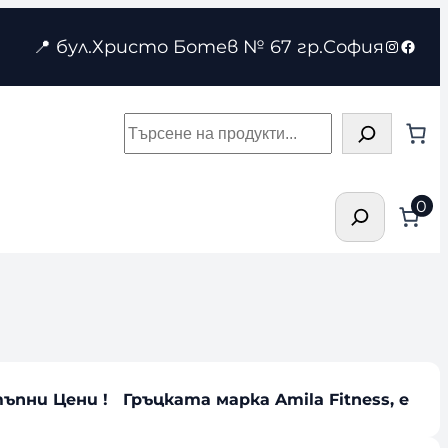
Instagr
Face
📍 бул.Христо Ботев № 67 гр.София
Търсене
Търсене
0
тъпни Цени ! Гръцката марка Amila Fitness, е