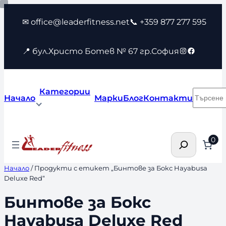
Към
✉ office@leaderfitness.net
📞 +359 877 277 595
съдържанието
Instagram
Faceboo
📍 бул.Христо Ботев № 67 гр.София
Категории
Търсен
Начало
Марки
Блог
Контакти
Търсене
0
Начало
/ Продукти с етикет „Бинтове за Бокс Hayabusa
Deluxe Red“
Бинтове за Бокс
Hayabusa Deluxe Red