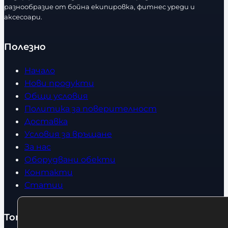
т
разнообразие от бойна екипировка, фитнес уреди и
в
аксесоари.
о
Полезно
Начало
Нови продукти
Общи условия
Политика за поверителност
Доставка
Условия за връщане
За нас
Оборудвани обекти
Контакти
Статии
Топ категории