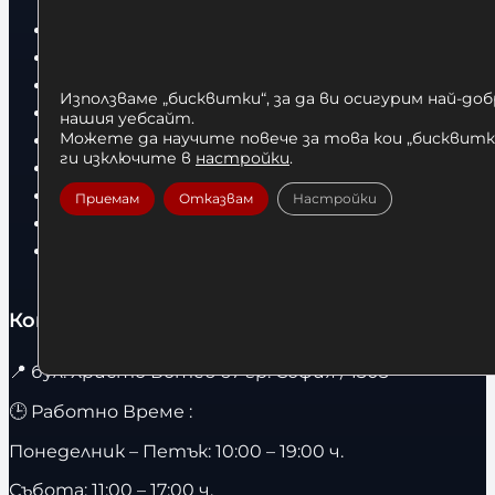
Бокс
Боксови чували
Боксови ръкавици
Използваме „бисквитки“, за да ви осигурим най-до
Дрехи
нашия уебсайт.
Детски дрехи
Можете да научите повече за това кои „бисквитки
ги изключите в
настройки
.
Суичъри
Фитнес оборудване и аксесоари
Приемам
Отказвам
Настройки
Бягащи пътеки
Велоергометри
Контакти
📍
бул. Христо Ботев 67 гр. София / 1303
🕒 Работно Време :
Понеделник – Петък: 10:00 – 19:00 ч.
Събота: 11:00 – 17:00 ч.