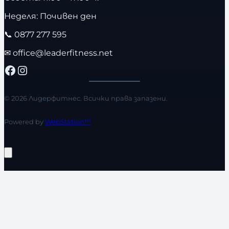
Неделя: Почивен ден
📞
0877 277 595
✉
office@leaderfitness.net
Facebook
Instagram
© 2026 Лидерфитнес. Всички права запазени.
Powered by
WebStation™