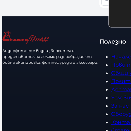
−
+
н
К
о
о
с
л
т
и
ч
Полезно
е
Лидерфитнес е водещ вносител и
с
Начал
представител на голямо разнообразие от
т
бойна екипировка, фитнес уреди и аксесоари.
Нови 
в
Общи 
о
Полит
Доста
Услови
За нас
Обору
Конта
Стат