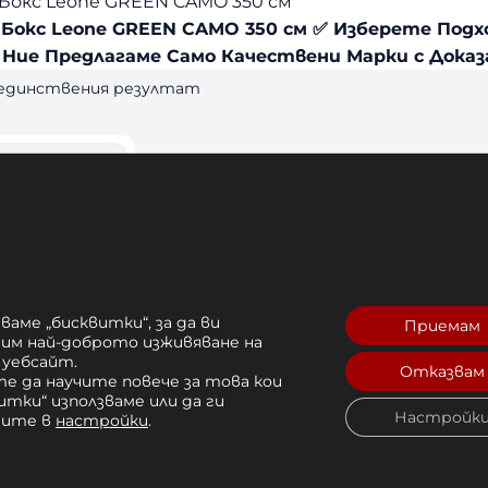
Бокс Leone GREEN CAMO 350 см
 Бокс Leone GREEN CAMO 350 см ✅ Изберете Под
 Ние Предлагаме Само Качествени Марки с Доказа
 единствения резултат
ваме „бисквитки“, за да ви
Приемам
рим най-доброто изживяване на
 уебсайт.
Отказвам
е да научите повече за това кои
 Бокс Leone
итки“ използваме или да ги
Настройк
O 350 см
чите в
настройки
.
. 