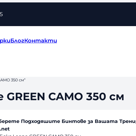
5
рки
Блог
Контакти
AMO 350 см“
e GREEN CAMO 350 см
зберете Подходяшите Бинтове за Вашата Тренир
.net