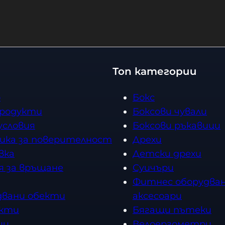
Купи
Топ категории
о
Бокс
продукти
Боксови чували
условия
Боксови ръкавици
ика за поверителност
Дрехи
вка
Детски дрехи
я за връщане
Суичъри
Фитнес оборудван
двани обекти
аксесоари
кти
Бягащи пътеки
ии
Велоергометри