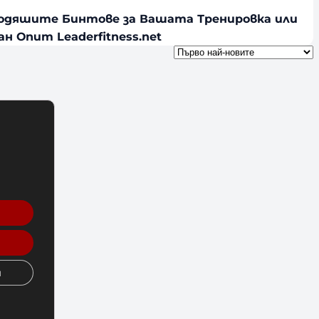
ходяшите Бинтове за Вашата Тренировка или
н Опит Leaderfitness.net
и