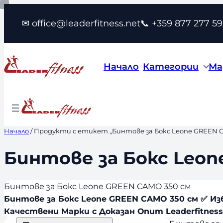
Към
✉ office@leaderfitness.net
📞 +359 877 277 59
съдържанието
Начало
Категории
Ма
Начало
/ Продукти с етикет „Бинтове за Бокс Leone GREEN C
Бинтове за Бокс Leon
Бинтове за Бокс Leone GREEN CAMO 350 см
Бинтове за Бокс Leone GREEN CAMO 350 см ✅ И
Качествени Марки с Доказан Опит Leaderfitness