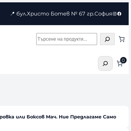
Instagr
Face
📍 бул.Христо Ботев № 67 гр.София
Търсене
Търсене
0
овка или Боксов Мач. Ние Предлагаме Само