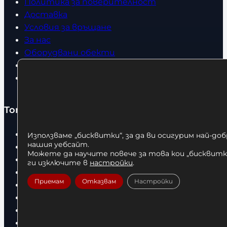
Политика за поверителност
Доставка
Условия за връщане
За нас
Оборудвани обекти
Контакти
Статии
Топ категории
Бокс
Използваме „бисквитки“, за да ви осигурим най-до
нашия уебсайт.
Боксови чували
Можете да научите повече за това кои „бисквитки
Боксови ръкавици
ги изключите в
настройки
.
Дрехи
Приемам
Отказвам
Настройки
Детски дрехи
Суичъри
Фитнес оборудване и аксесоари
Бягащи пътеки