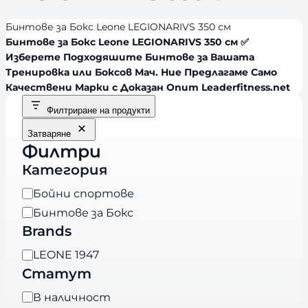
Бинтове за Бокс Leone LEGIONARIVS 350 см
Бинтове за Бокс Leone LEGIONARIVS 350 см ✅
Изберете Подходяшите Бинтове за Вашата
Тренировка или Боксов Мач. Ние Предлагаме Само
Качествени Марки с Доказан Опит Leaderfitness.net
Филтриране на продукти
Затваряне
Филтри
Категория
К
Бойни спортове
а
Бинтове за Бокс
т
Brands
е
B
LEONE 1947
г
r
Статут
о
a
р
Н
В наличност
n