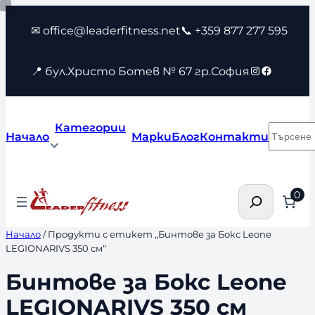
Към
✉ office@leaderfitness.net
📞 +359 877 277 595
съдържанието
Instagram
Faceboo
📍 бул.Христо Ботев № 67 гр.София
Категории
Търсен
Начало
Марки
Блог
Контакти
Търсене
0
Начало
/ Продукти с етикет „Бинтове за Бокс Leone
LEGIONARIVS 350 см“
Бинтове за Бокс Leone
LEGIONARIVS 350 см