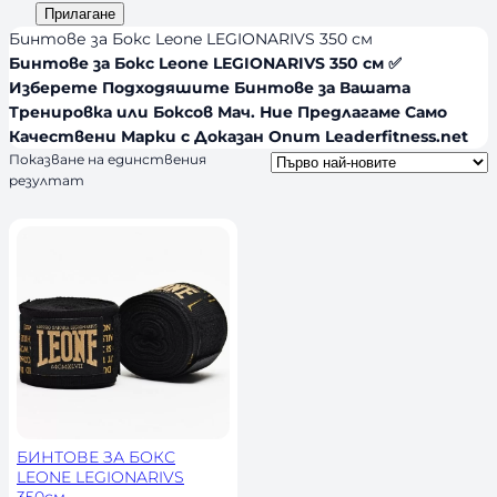
и
а
Прилагане
d
я
л
Бинтове за Бокс Leone LEGIONARIVS 350 см
s
и
Бинтове за Бокс Leone LEGIONARIVS 350 см ✅
Изберете Подходяшите Бинтове за Вашата
ч
Тренировка или Боксов Мач. Ние Предлагаме Само
н
Качествени Марки с Доказан Опит Leaderfitness.net
о
Показване на единствения
с
резултат
т
БИНТОВЕ ЗА БОКС
LEONE LEGIONARIVS
350см