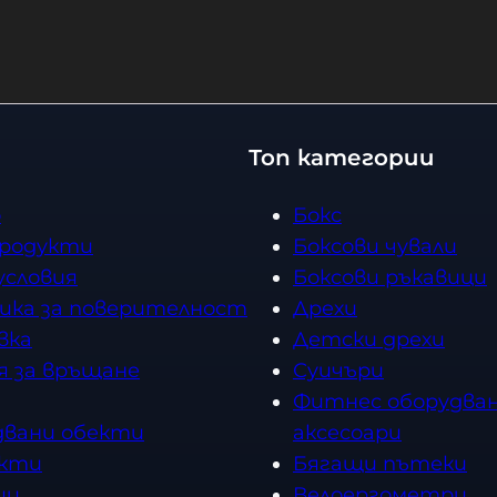
Купи
Топ категории
о
Бокс
продукти
Боксови чували
условия
Боксови ръкавици
ика за поверителност
Дрехи
вка
Детски дрехи
я за връщане
Суичъри
Фитнес оборудван
двани обекти
аксесоари
кти
Бягащи пътеки
ии
Велоергометри