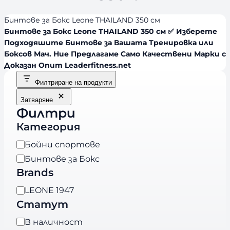
Бинтове за Бокс Leone THAILAND 350 см
Бинтове за Бокс Leone THAILAND 350 см ✅ Изберете
Подходяшите Бинтове за Вашата Тренировка или
Боксов Мач. Ние Предлагаме Само Качествени Марки с
Доказан Опит Leaderfitness.net
Филтриране на продукти
Затваряне
Филтри
Категория
К
Бойни спортове
а
Бинтове за Бокс
т
Brands
е
B
LEONE 1947
г
r
Статут
о
a
р
Н
В наличност
n