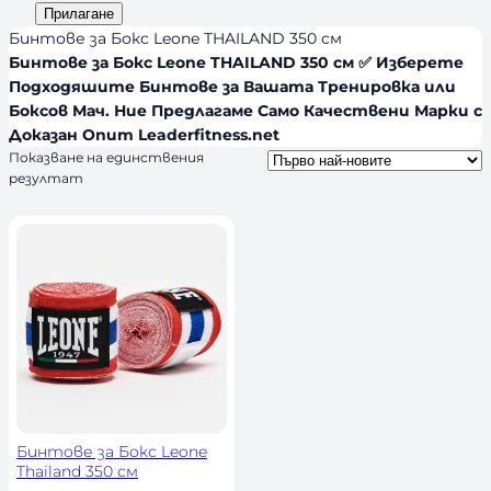
и
а
Прилагане
d
я
л
Бинтове за Бокс Leone THAILAND 350 см
s
и
Бинтове за Бокс Leone THAILAND 350 см ✅ Изберете
Подходяшите Бинтове за Вашата Тренировка или
ч
Боксов Мач. Ние Предлагаме Само Качествени Марки с
н
Доказан Опит Leaderfitness.net
о
Показване на единствения
с
резултат
т
Бинтове за Бокс Leone
Thailand 350 см