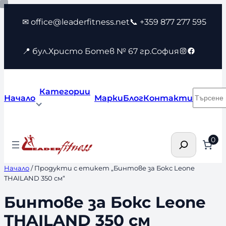
Към
✉ office@leaderfitness.net
📞 +359 877 277 595
съдържанието
Instagram
Faceboo
📍 бул.Христо Ботев № 67 гр.София
Категории
Търсен
Начало
Марки
Блог
Контакти
Търсене
0
Начало
/ Продукти с етикет „Бинтове за Бокс Leone
THAILAND 350 см“
Бинтове за Бокс Leone
THAILAND 350 см