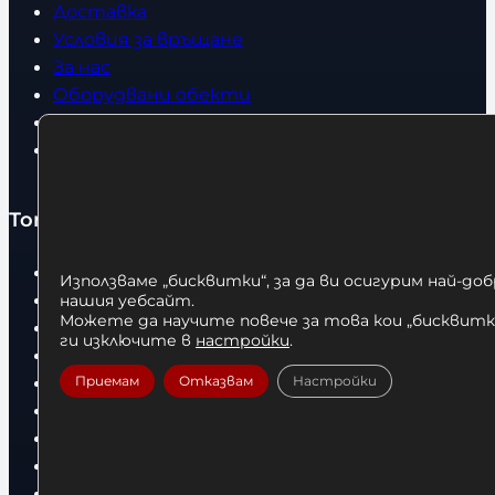
Доставка
Условия за връщане
За нас
Оборудвани обекти
Контакти
Статии
Топ категории
Бокс
Използваме „бисквитки“, за да ви осигурим най-до
Боксови чували
нашия уебсайт.
Можете да научите повече за това кои „бисквитки
Боксови ръкавици
ги изключите в
настройки
.
Дрехи
Детски дрехи
Приемам
Отказвам
Настройки
Суичъри
Фитнес оборудване и аксесоари
Бягащи пътеки
Велоергометри