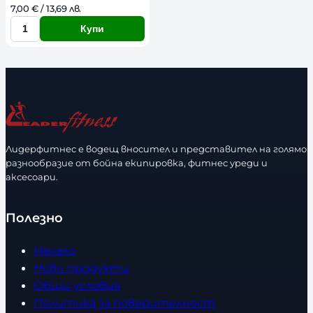
7,00 
€
 / 13,69 лв. 
Купи
К
о
л
и
ч
е
с
Лидерфитнес е водещ вносител и представител на голямо
т
разнообразие от бойна екипировка, фитнес уреди и
в
аксесоари.
о
Полезно
Начало
Нови продукти
Общи условия
Политика за поверителност