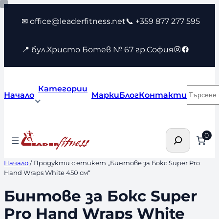
Към
✉ office@leaderfitness.net
📞 +359 877 277 595
съдържанието
Instagram
Faceboo
📍 бул.Христо Ботев № 67 гр.София
Категории
Търсен
Начало
Марки
Блог
Контакти
Търсене
0
Начало
/ Продукти с етикет „Бинтове за Бокс Super Pro
Hand Wraps White 450 см“
Бинтове за Бокс Super
Pro Hand Wraps White