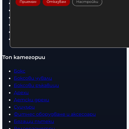
Приемам
Отказвам
Настройки
Доставка
Условия за връщане
За нас
Оборудвани обекти
Контакти
Статии
Топ категории
Бокс
Боксови чували
Боксови ръкавици
Дрехи
Детски дрехи
Суичъри
Фитнес оборудване и аксесоари
Бягащи пътеки
Велоергометри