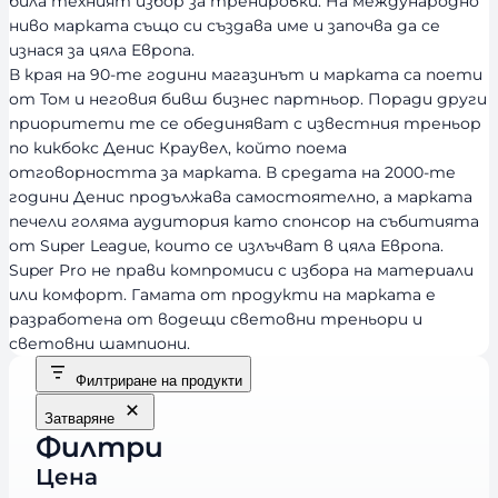
била техният избор за тренировки. На международно
ниво марката също си създава име и започва да се
изнася за цяла Европа.
В края на 90-те години магазинът и марката са поети
от Том и неговия бивш бизнес партньор. Поради други
приоритети те се обединяват с известния треньор
по кикбокс Денис Краувел, който поема
отговорността за марката. В средата на 2000-те
години Денис продължава самостоятелно, а марката
печели голяма аудитория като спонсор на събитията
от Super League, които се излъчват в цяла Европа.
Super Pro не прави компромиси с избора на материали
или комфорт. Гамата от продукти на марката е
разработена от водещи световни треньори и
световни шампиони.
Филтриране на продукти
Затваряне
Филтри
Цена