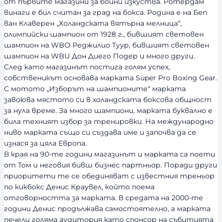
от първите магазини за бойни изкуства. Ротердам
т
винаги е бил считан за град на бокса. Родина е на Беп
ван Клаверен „Холандската вятърна мелница“,
олимпийски шампион от 1928 г., бившият световен
шампион на WBO Реджилио Туур, бившият световен
шампион на WBU Дон Диего Подер и много други.
След като магазинът постига голям успех,
собственикът основава марката Super Pro Boxing Gear.
С мотото „Изборът на шампионите“ марката
завоюва мястото си в холандската боксова общност
за нула време. За много шампиони, марката буквално е
била техният избор за тренировки. На международно
ниво марката също си създава име и започва да се
изнася за цяла Европа.
В края на 90-те години магазинът и марката са поети
от Том и неговия бивш бизнес партньор. Поради други
приоритети те се обединяват с известния треньор
по кикбокс Денис Краувел, който поема
отговорността за марката. В средата на 2000-те
години Денис продължава самостоятелно, а марката
печели голяма аудитория като спонсор на събитията