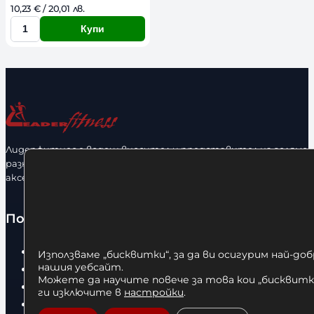
10,23 
€
 / 20,01 лв. 
Купи
К
о
л
и
ч
е
с
Лидерфитнес е водещ вносител и представител на голямо
т
разнообразие от бойна екипировка, фитнес уреди и
в
аксесоари.
о
Полезно
Начало
Използваме „бисквитки“, за да ви осигурим най-до
нашия уебсайт.
Нови продукти
Можете да научите повече за това кои „бисквитки
Общи условия
ги изключите в
настройки
.
Политика за поверителност