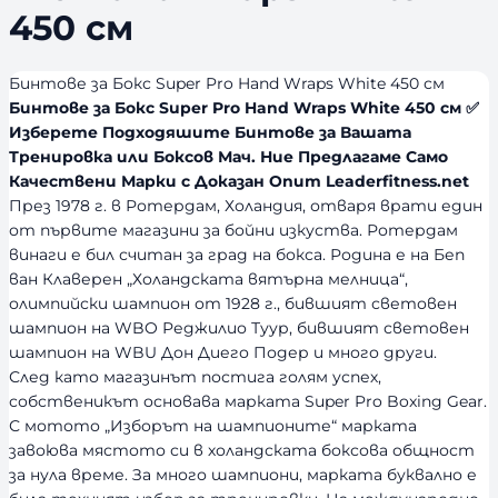
450 см
Бинтове за Бокс Super Pro Hand Wraps White 450 см
Бинтове за Бокс Super Pro Hand Wraps White 450 см ✅
Изберете Подходяшите Бинтове за Вашата
Тренировка или Боксов Мач. Ние Предлагаме Само
Качествени Марки с Доказан Опит Leaderfitness.net
През 1978 г. в Ротердам, Холандия, отваря врати един
от първите магазини за бойни изкуства. Ротердам
винаги е бил считан за град на бокса. Родина е на Беп
ван Клаверен „Холандската вятърна мелница“,
олимпийски шампион от 1928 г., бившият световен
шампион на WBO Реджилио Туур, бившият световен
шампион на WBU Дон Диего Подер и много други.
След като магазинът постига голям успех,
собственикът основава марката Super Pro Boxing Gear.
С мотото „Изборът на шампионите“ марката
завоюва мястото си в холандската боксова общност
за нула време. За много шампиони, марката буквално е