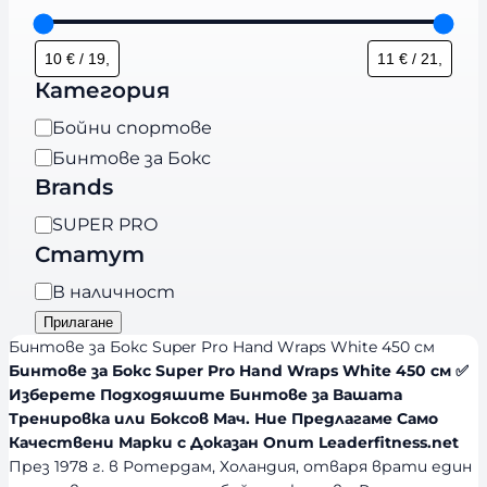
Категория
К
Бойни спортове
а
Бинтове за Бокс
т
Brands
е
B
SUPER PRO
г
r
Статут
о
a
р
Н
В наличност
n
и
а
Прилагане
d
я
л
Бинтове за Бокс Super Pro Hand Wraps White 450 см
s
и
Бинтове за Бокс Super Pro Hand Wraps White 450 см ✅
Изберете Подходяшите Бинтове за Вашата
ч
Тренировка или Боксов Мач. Ние Предлагаме Само
н
Качествени Марки с Доказан Опит Leaderfitness.net
о
През 1978 г. в Ротердам, Холандия, отваря врати един
с