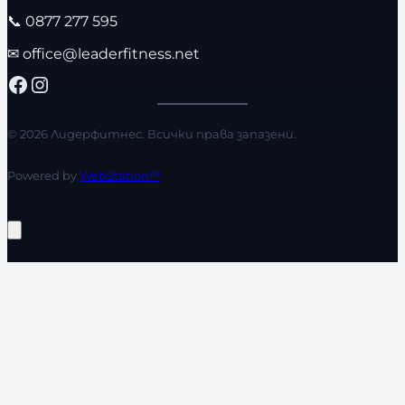
📞
0877 277 595
✉
office@leaderfitness.net
Facebook
Instagram
© 2026 Лидерфитнес. Всички права запазени.
Powered by
WebStation™