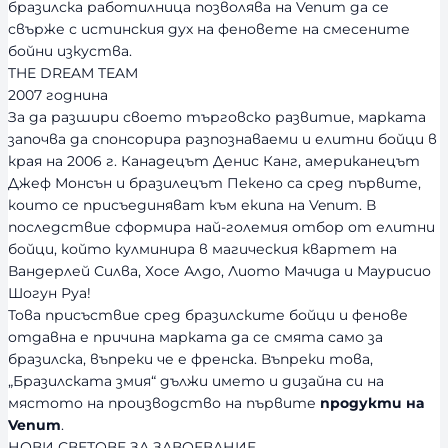
бразилска работилница позволява на Venum да се
свърже с истинския дух на феновете на смесените
бойни изкуства.
THE DREAM TEAM
2007 годнина
За да разшири своето търговско развитие, марката
започва да спонсорира разпознаваеми и елитни бойци в
края на 2006 г. Канадецът Денис Канг, американецът
Джеф Монсън и бразилецът Пекено са сред първите,
които се присъединяват към екипа на Venum. В
последствие сформира най-големия отбор от елитни
бойци, който кулминира в магическия квартет на
Вандерлей Силва, Хосе Алдо, Лиото Мачида и Маурисио
Шогун Руа!
Това присъствие сред бразилските бойци и фенове
отдавна е причина марката да се смята само за
бразилска, въпреки че е френска. Въпреки това,
„Бразилската змия“ дължи името и дизайна си на
мястото на производство на първите
продукти на
Venum
.
НОВИ СВЕТОВЕ ЗА ЗАВОЕВАНИЕ