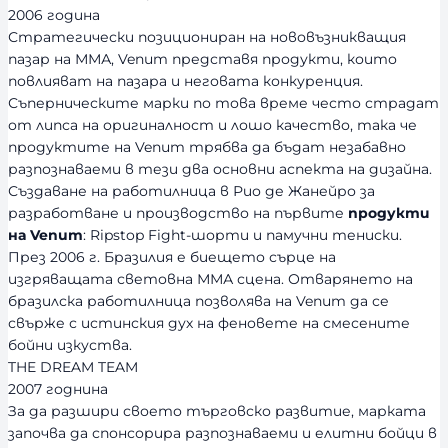
2006 година
Стратегически позициониран на нововъзникващия
пазар на ММА, Venum представя продукти, които
повлияват на пазара и неговата конкуренция.
Съперническите марки по това време често страдат
от липса на оригиналност и лошо качество, така че
продуктите на Venum трябва да бъдат незабавно
разпознаваеми в тези два основни аспекта на дизайна.
Създаване на работилница в Рио де Жанейро за
разработване и производство на първите
продукти
на Venum
: Ripstop Fight-шорти и памучни тениски.
През 2006 г. Бразилия е биещето сърце на
изгряващата световна ММА сцена. Отварянето на
бразилска работилница позволява на Venum да се
свърже с истинския дух на феновете на смесените
бойни изкуства.
THE DREAM TEAM
2007 годнина
За да разшири своето търговско развитие, марката
започва да спонсорира разпознаваеми и елитни бойци в