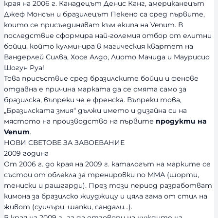
края на 2006 г. Канадецът Денис Канг, американецът
Джеф Монсън и бразилецът Пекено са сред първите,
които се присъединяват към екипа на Venum. В
последствие сформира най-големия отбор от елитни
бойци, който кулминира в магическия квартет на
Вандерлей Силва, Хосе Алдо, Лиото Мачида и Маурисио
Шогун Руа!
Това присъствие сред бразилските бойци и фенове
отдавна е причина марката да се смята само за
бразилска, въпреки че е френска. Въпреки това,
„Бразилската змия“ дължи името и дизайна си на
мястото на производство на първите
продукти на
Venum
.
НОВИ СВЕТОВЕ ЗА ЗАВОЕВАНИЕ
2009 година
От 2006 г. до края на 2009 г. каталогът на марките се
състои от облекла за тренировки по ММА (шорти,
тениски и рашгарди). През този период разработват
кимона за бразилско жиуджицу и цяла гама от стил на
живот (суичъри, шапки, сандали…).
В края на 2009 г., за да отговори на нуждите на