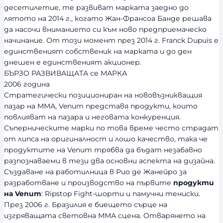
десетилетие, те развиват марката заедно до
лятото на 2014 г., когато Жан-Франсоа Банде решава
да насочи вниманието си към ново предприемаческо
начинание. От този момент през 2014 г. Franck Dupuis е
единственият собственик на марката и до ден
днешен е единственият акционер.
БЪРЗО РАЗВИВАЩАТА се МАРКА
2006 година
Стратегически позициониран на нововъзникващия
пазар на ММА, Venum представя продукти, които
повлияват на пазара и неговата конкуренция.
Съперническите марки по това време често страдат
от липса на оригиналност и лошо качество, така че
продуктите на Venum трябва да бъдат незабавно
разпознаваеми в тези два основни аспекта на дизайна.
Създаване на работилница в Рио де Жанейро за
разработване и производство на първите
продукти
на Venum
: Ripstop Fight-шорти и памучни тениски.
През 2006 г. Бразилия е биещето сърце на
изгряващата световна ММА сцена. Отварянето на