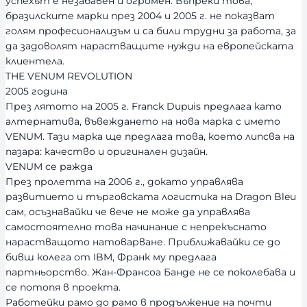
успехът е незабавен и огромен. Въпреки това,
бразилските марки през 2004 и 2005 г. не показват
голям професионализъм и са били трудни за работа, за
да задоволят нарастващите нужди на европейската
клиентела.
THE VENUM REVOLUTION
2005 година
През лятото на 2005 г. Franck Dupuis предлага като
алтернатива, въвеждането на нова марка с името
VENUM. Тази марка ще предлага това, което липсва на
пазара: качество и оригинален дизайн.
VENUM се ражда
През пролетта на 2006 г., докато управлява
развитието и търговската логистика на Dragon Bleu
сам, осъзнавайки че вече не може да управлява
самостоятелно това начинание с непрекъснато
нарастващото натоварване. Приближавайки се до
бивш колега от IBM, Франк му предлага
партньорство. Жан-Франсоа Банде не се поколебава и
се потопя в проекта.
Работейки рамо до рамо в продължение на почти