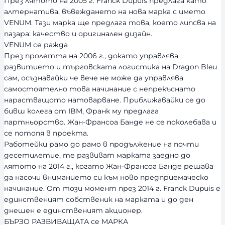
През лятото на 2005 г. Franck Dupuis предлага като
алтернатива, въвеждането на нова марка с името
VENUM. Тази марка ще предлага това, което липсва на
пазара: качество и оригинален дизайн.
VENUM се ражда
През пролетта на 2006 г., докато управлява
развитието и търговската логистика на Dragon Bleu
сам, осъзнавайки че вече не може да управлява
самостоятелно това начинание с непрекъснато
нарастващото натоварване. Приближавайки се до
бивш колега от IBM, Франк му предлага
партньорство. Жан-Франсоа Банде не се поколебава и
се потопя в проекта.
Работейки рамо до рамо в продължение на почти
десетилетие, те развиват марката заедно до
лятото на 2014 г., когато Жан-Франсоа Банде решава
да насочи вниманието си към ново предприемаческо
начинание. От този момент през 2014 г. Franck Dupuis е
единственият собственик на марката и до ден
днешен е единственият акционер.
БЪРЗО РАЗВИВАЩАТА се МАРКА