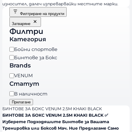
износител, далеч изпреварвайки местните марки.
Филтриране на продукти
Затваряне
Филтри
Категория
К
Бойни спортове
а
Бинтове за Бокс
т
Brands
е
B
VENUM
г
r
Статут
о
a
р
Н
В наличност
n
и
а
Прилагане
d
я
л
БИНТОВЕ ЗА БОКС VENUM 2.5M KHAKI BLACK
s
и
БИНТОВЕ ЗА БОКС VENUM 2.5M KHAKI BLACK ✅
Изберете Подходяшите Бинтове за Вашата
ч
Тренировка или Боксов Мач. Ние Предлагаме Само
н