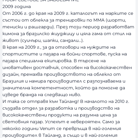
2009 година
От 2006 г. до края на 2009 г. каталогът на марките се
състои от облекла за тренировки по ММА (шорти,
тениски и рашгарди). През този период разработват
кимона за бразилско жиуджицу и цяла гама от стил на
живот (суичъри, шапки, сандали…).
В края на 2009 г., за да отговори на нуждите на
спортистите и пазара на бойни спортове, пуска на
пазара специална екипировка. В търсене на
иновативен доставчик, способен на висококачествен
дизайн, премахва производството на облекло от
Бразилия и намира производител с разпознаваема и
значителна компетентност, който да помогне да
изведе бранда на следващо ниво.
И така се отправя към Тайланд! В началото на 2010 г.
създава отдел за разработка и производство на
висококачествени продукти на разумна цена за
световния пазар. Успехът е невероятен. Само за
няколко години Venum се превръща в най-големия
производител в Тайланд, а също и в най-големия