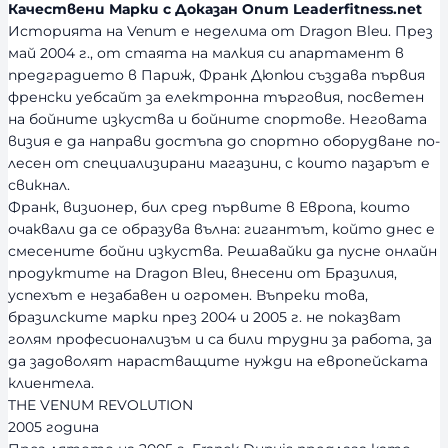
Качествени Марки с Доказан Опит Leaderfitness.net
о
Историята на Venum е неделима от Dragon Bleu. През
с
май 2004 г., от стаята на малкия си апартамент в
т
предградието в Париж, Франк Дюпюи създава първия
френски уебсайт за електронна търговия, посветен
на бойните изкуства и бойните спортове. Неговата
визия е да направи достъпа до спортно оборудване по-
лесен от специализирани магазини, с които пазарът е
свикнал.
Франк, визионер, бил сред първите в Европа, които
очаквали да се образува вълна: гигантът, който днес е
смесените бойни изкуства. Решавайки да пусне онлайн
продуктите на Dragon Bleu, внесени от Бразилия,
успехът е незабавен и огромен. Въпреки това,
бразилските марки през 2004 и 2005 г. не показват
голям професионализъм и са били трудни за работа, за
да задоволят нарастващите нужди на европейската
клиентела.
THE VENUM REVOLUTION
2005 година