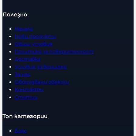
о
Полезно
Начало
Нови продукти
Общи условия
Политика за поверителност
Доставка
Условия за връщане
За нас
Оборудвани обекти
Контакти
Статии
Топ категории
Бокс