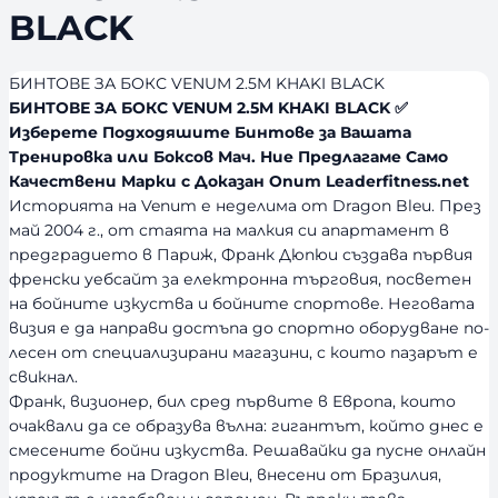
BLACK
БИНТОВЕ ЗА БОКС VENUM 2.5M KHAKI BLACK
БИНТОВЕ ЗА БОКС VENUM 2.5M KHAKI BLACK ✅
Изберете Подходяшите Бинтове за Вашата
Тренировка или Боксов Мач. Ние Предлагаме Само
Качествени Марки с Доказан Опит Leaderfitness.net
Историята на Venum е неделима от Dragon Bleu. През
май 2004 г., от стаята на малкия си апартамент в
предградието в Париж, Франк Дюпюи създава първия
френски уебсайт за електронна търговия, посветен
на бойните изкуства и бойните спортове. Неговата
визия е да направи достъпа до спортно оборудване по-
лесен от специализирани магазини, с които пазарът е
свикнал.
Франк, визионер, бил сред първите в Европа, които
очаквали да се образува вълна: гигантът, който днес е
смесените бойни изкуства. Решавайки да пусне онлайн
продуктите на Dragon Bleu, внесени от Бразилия,